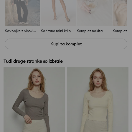
Kavbojke z visokim pasom
Karirano mini krilo
Komplet nakita
Komplet na
Kupi ta komplet
Tudi druge stranke so izbrale