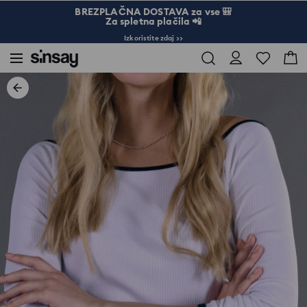
BREZPLAČNA DOSTAVA za vse 🎒
Za spletna plačila 📲
Izkoristite zdaj >>