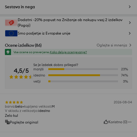
Sestava in nega
Dodatni -20% popust na Znižanje ob nakupu vsaj 2 izdelkov
(Pogoji)
Smo podjetje iz Evropske unije
Ocene izdelkov
(
86
)
Oglejte si mnenja
Vse ocene so preverjene.
Kako deluje ocenjevanje?
Se je izdelek dobro prilegal?
4,5/5
manjši
23
%
idealno
74
%
večji
3
%
2026-08-04
barva
:
bela
kupljena velikost
:
M
V skladu z velikostjo
:
idealno
Zelo kul
Koristno
(
0
)
Poglejte original