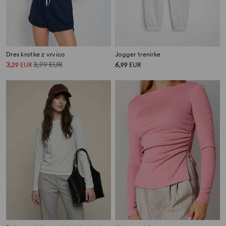
Dres kratke z vrvico
Jogger trenirke
3
3,99
EUR
6
,
29
EUR
,
99
EUR