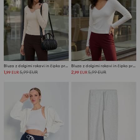
Bluza z dolgimi rokavi in čipko pri izrezu
Bluza z dolgimi rokavi in čipko pri izrezu
1
5,99
EUR
2
5,99
EUR
,
99
EUR
,
99
EUR