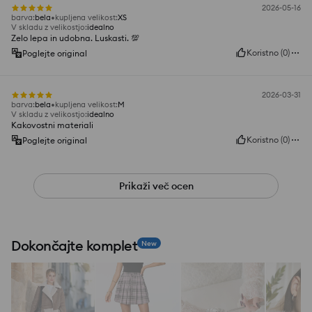
2026-05-16
barva
:
bela
kupljena velikost
:
XS
V skladu z velikostjo
:
idealno
Zelo lepa in udobna. Luskasti. 💯
Koristno
(
0
)
Poglejte original
2026-03-31
barva
:
bela
kupljena velikost
:
M
V skladu z velikostjo
:
idealno
Kakovostni materiali
Koristno
(
0
)
Poglejte original
Prikaži več ocen
Dokončajte komplet
New