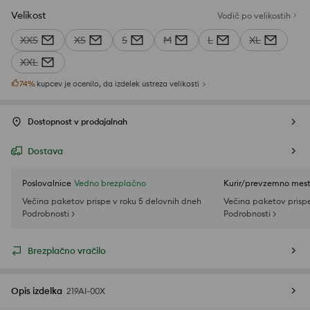
Velikost
Vodič po velikostih
XXS
XS
S
M
L
XL
XXL
74
%
kupcev je ocenilo, da izdelek ustreza velikosti
Dostopnost v prodajalnah
Dostava
Poslovalnice
Vedno brezplačno
Kurir/prevzemno mes
Večina paketov prispe v roku 5 delovnih dneh
Večina paketov prispe
Podrobnosti >
Podrobnosti >
Brezplačno vračilo
Opis izdelka
219AI-00X