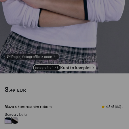
Poglej fotografije iz ocen
Kupi ta komplet
fotografije
1
/
5
3
,
49
EUR
Bluza s kontrastnim robom
4,5/5
(
86
)
Barva
:
bela