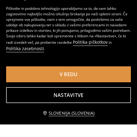
Piškotke in podobno tehnologijo uporabljamo za to, da vam lahko
zagotovimo najboljšo možno izkušnjo brskanja po naši spletni strani. Če
sprejmete vse piškotke, nam s tem omogočite, da poskrbimo za vaše
udobje ob nakupovanju ter v skladu z vašimi preferencami in navadami
prikaze izdelkov in storitev, ki jih ponujamo, prilagodimo vašim potrebam.
Svojo izbiro lahko kadar koli spremenite s klikom na »Nastavitve«, če bi
Politika piškotkov
radi izvedeli več, pa preberite razdelke
in
Politika zasebnosti
.
V REDU
Bluza z dolgimi rokavi
Bluza
1
4,49
EUR
4
,
99
EUR
,
49
EUR
NASTAVITVE
Obvestite me
SLOVENIJA (SLOVENIA)