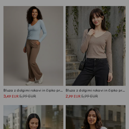
Bluza z dolgimi rokavi in čipko pri izrezu
Bluza z dolgimi rokavi in čipko pri izrezu
3
5,99
EUR
2
5,99
EUR
,
49
EUR
,
99
EUR