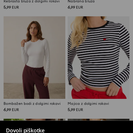
Rebrasta bluza z dolgimi rokavi
Nabrana bluza
5
6
,
99
EUR
,
99
EUR
Bombažen bodi z dolgimi rokavi
Majica z dolgimi rokavi
6
5
,
99
EUR
,
99
EUR
Dovoli piškotke