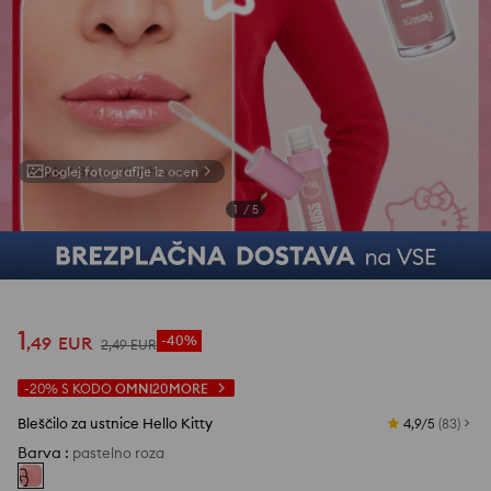
Poglej fotografije iz ocen
1
/
5
1
,
49
EUR
-40%
2
,
49
EUR
-20%
S KODO
OMNI20MORE
Bleščilo za ustnice Hello Kitty
4,9/5
(
83
)
Barva
:
pastelno roza