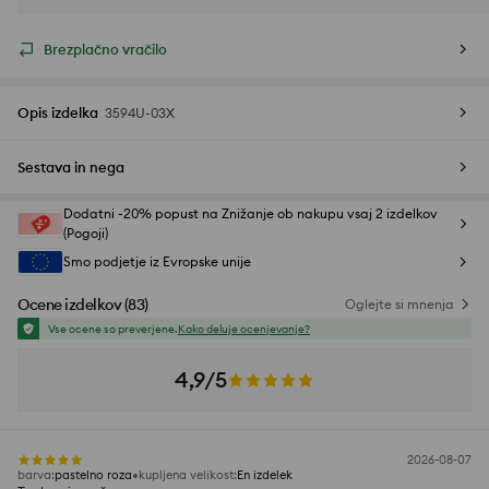
Brezplačno vračilo
Opis izdelka
3594U-03X
Sestava in nega
Dodatni -20% popust na Znižanje ob nakupu vsaj 2 izdelkov
(Pogoji)
Smo podjetje iz Evropske unije
Ocene izdelkov
(
83
)
Oglejte si mnenja
Vse ocene so preverjene.
Kako deluje ocenjevanje?
4,9/5
2026-08-07
barva
:
pastelno roza
kupljena velikost
:
En izdelek