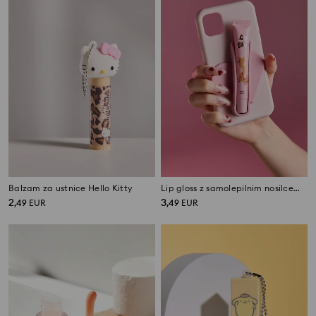
Balzam za ustnice Hello Kitty
Lip gloss z samolepilnim nosilcem za ovitek telefona
2
3
,
49
EUR
,
49
EUR