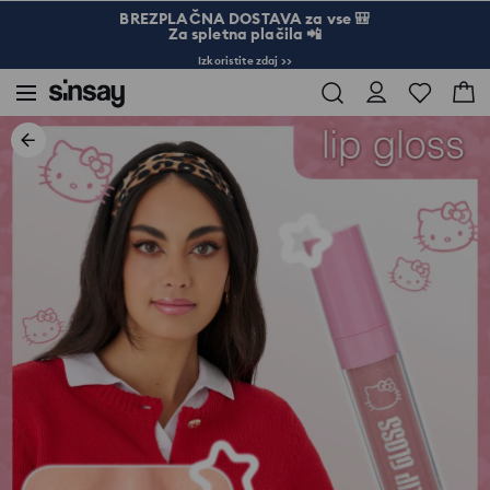
BREZPLAČNA DOSTAVA za vse 🎒
Za spletna plačila 📲
Izkoristite zdaj >>