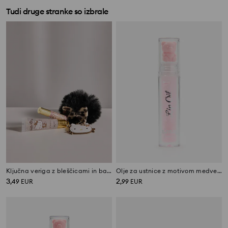
Tudi druge stranke so izbrale
Ključna veriga z bleščicami in balzamom za ustnice Hello Kitty
Olje za ustnice z motivom medvedka
3
2
,
49
EUR
,
99
EUR