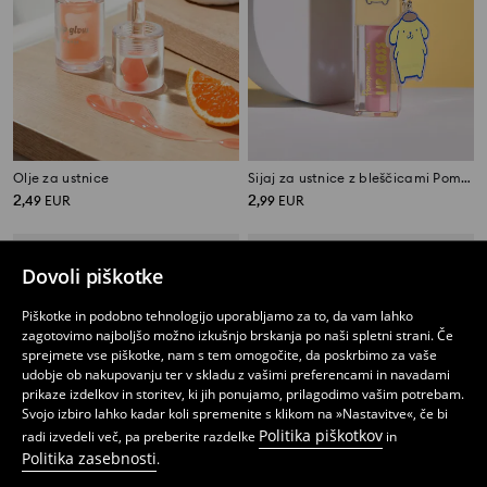
Olje za ustnice
Sijaj za ustnice z bleščicami PomPomPurin
2
2
,
49
EUR
,
99
EUR
Dovoli piškotke
Piškotke in podobno tehnologijo uporabljamo za to, da vam lahko
zagotovimo najboljšo možno izkušnjo brskanja po naši spletni strani. Če
sprejmete vse piškotke, nam s tem omogočite, da poskrbimo za vaše
udobje ob nakupovanju ter v skladu z vašimi preferencami in navadami
prikaze izdelkov in storitev, ki jih ponujamo, prilagodimo vašim potrebam.
Svojo izbiro lahko kadar koli spremenite s klikom na »Nastavitve«, če bi
Politika piškotkov
radi izvedeli več, pa preberite razdelke
in
Politika zasebnosti
.