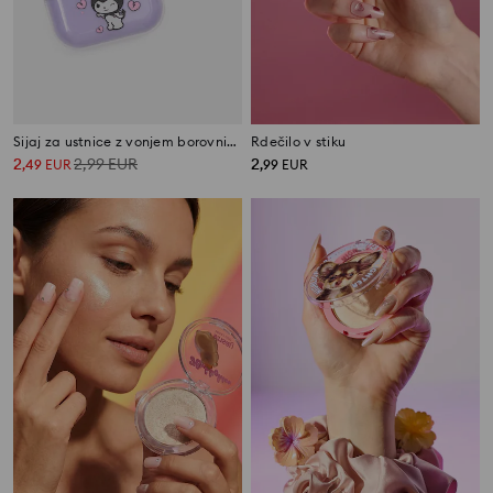
Sijaj za ustnice z vonjem borovnice v etuiju Kuromi
Rdečilo v stiku
2
2,99
EUR
2
,
49
EUR
,
99
EUR