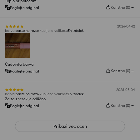
Toplo priporočam
Koristno
(
0
)
Poglejte original
2026-04-12
barva
:
pastelno roza
kupljena velikost
:
En izdelek
Čudovita barva
Koristno
(
0
)
Poglejte original
2026-03-04
barva
:
pastelno roza
kupljena velikost
:
En izdelek
Za ta znesek je odlično
Koristno
(
0
)
Poglejte original
Prikaži več ocen