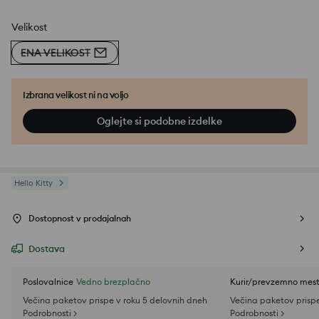
Velikost
ENA VELIKOST
Izbrana velikost ni na voljo
Oglejte si podobne izdelke
Hello Kitty
Dostopnost v prodajalnah
Dostava
Poslovalnice
Vedno brezplačno
Kurir/prevzemno mes
Večina paketov prispe v roku 5 delovnih dneh
Večina paketov prispe
Podrobnosti >
Podrobnosti >