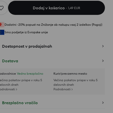
Dodaj v košarico
1,49 EUR
Dodatni -20% popust na Znižanje ob nakupu vsaj 2 izdelkov (Pogoji)
Smo podjetje iz Evropske unije
Dostopnost v prodajalnah
Dostava
oslovalnice
Vedno brezplačno
Kurir/prevzemno mesto
ečina paketov prispe v roku 5
Večina paketov prispe v roku 5
elovnih dneh
delovnih dneh
odrobnosti >
Podrobnosti >
Brezplačno vračilo