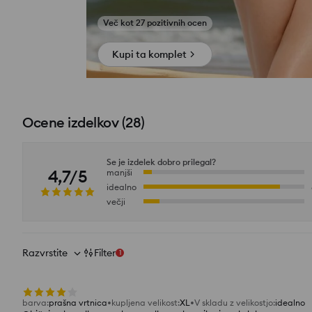
Poglej fotografije iz ocen
Kupi ta komplet
Ocene izdelkov
(
28
)
Se je izdelek dobro prilegal?
4,7/5
manjši
idealno
večji
Razvrstite
Filter
1
barva
:
prašna vrtnica
kupljena velikost
:
XL
V skladu z velikostjo
:
idealno