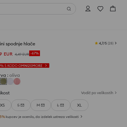
ini spodnje hlače
4,7/5
(
28
)
9
EUR
-67%
4
,
49
EUR
0%
S KODO
OMNI20MORE
rva
:
oliva
ikost
Vodič po velikostih
XS
S
M
L
XL
5
%
kupcev je ocenilo, da izdelek ustreza velikosti