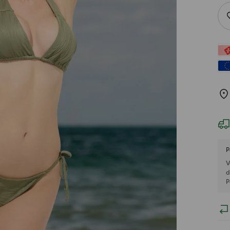
P
V
d
P