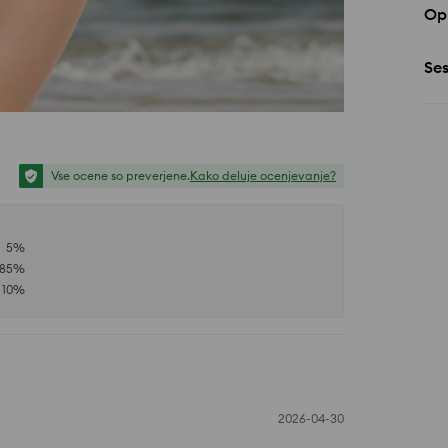
Opi
Se
Vse ocene so preverjene.
Kako deluje ocenjevanje?
5
%
85
%
10
%
2026-04-30