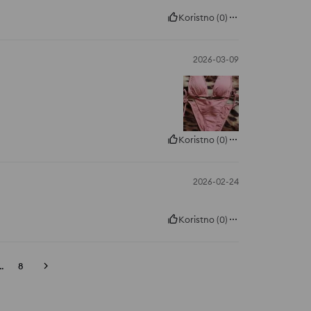
Koristno
(
0
)
2026-03-09
Koristno
(
0
)
2026-02-24
Koristno
(
0
)
..
8