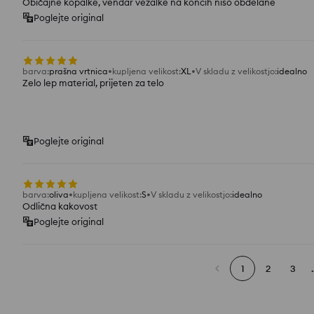
Običajne kopalke, vendar vezalke na koncih niso obdelane
Poglejte original
barva
:
prašna vrtnica
kupljena velikost
:
XL
V skladu z velikostjo
:
idealno
Zelo lep material, prijeten za telo
Poglejte original
barva
:
oliva
kupljena velikost
:
S
V skladu z velikostjo
:
idealno
Odlična kakovost
Poglejte original
1
2
3
.