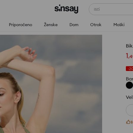
Išči
Priporočeno
Ženske
Dom
Otrok
Moški
Bik
1
,
4
-2
Ba
Vel
8