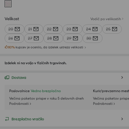
Velikost
Vodič po velikostih
20
21
22
23
24
25
26
27
28
29
30
80
%
kupcev je ocenilo, da izdelek ustreza velikosti
Izdelek ni na voljo v fizičnih trgovinah.
Dostava
Poslovalnice
Vedno brezplačno
Kurir/prevzemno mes
Večina paketov prispe v roku 5 delovnih dneh
Večina paketov prispe
Podrobnosti >
Podrobnosti >
Brezplačno vračilo