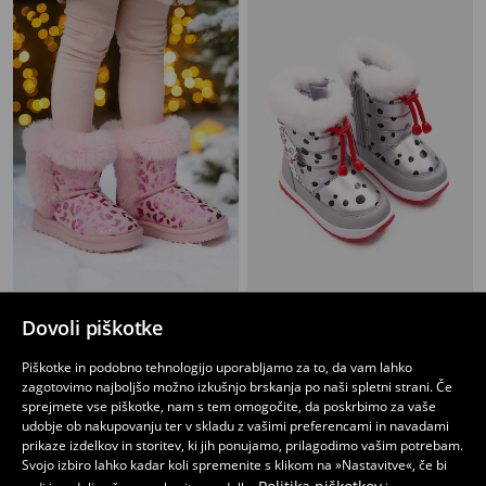
Podloženi snežni škornji z umetnim krznom
Podloženi snežni škornji z elastično vrvico 101 Dalmatians
Dovoli piškotke
10
14
,
99
EUR
,
99
EUR
Piškotke in podobno tehnologijo uporabljamo za to, da vam lahko
zagotovimo najboljšo možno izkušnjo brskanja po naši spletni strani. Če
sprejmete vse piškotke, nam s tem omogočite, da poskrbimo za vaše
udobje ob nakupovanju ter v skladu z vašimi preferencami in navadami
prikaze izdelkov in storitev, ki jih ponujamo, prilagodimo vašim potrebam.
Svojo izbiro lahko kadar koli spremenite s klikom na »Nastavitve«, če bi