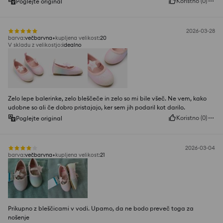
Koristno
(
0
)
Poglejte original
2026-03-28
barva
:
večbarvna
kupljena velikost
:
20
V skladu z velikostjo
:
idealno
Zelo lepe balerinke, zelo bleščeče in zelo so mi bile všeč. Ne vem, kako
udobne so ali če dobro pristajajo, ker sem jih podaril kot darilo.
Koristno
(
0
)
Poglejte original
2026-03-04
barva
:
večbarvna
kupljena velikost
:
21
Prikupno z bleščicami v vodi. Upamo, da ne bodo preveč toga za
nošenje