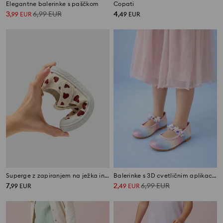
Elegantne balerinke s paščkom
Copati
3
6,99
EUR
4
,
99
EUR
,
49
EUR
Superge z zapiranjem na ježka in motivom src
Balerinke s 3D cvetličnim aplikacijam
7
2
6,99
EUR
,
99
EUR
,
49
EUR