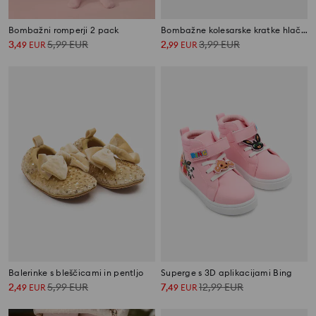
Bombažni romperji 2 pack
Bombažne kolesarske kratke hlače – paket 2 kosa Minnie Mouse
3
5,99
EUR
2
3,99
EUR
,
49
EUR
,
99
EUR
Balerinke s bleščicami in pentljo
Superge s 3D aplikacijami Bing
2
5,99
EUR
7
12,99
EUR
,
49
EUR
,
49
EUR