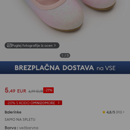
Poglej fotografije iz ocen
1
/
3
5
,
49
EUR
-21%
6
,
99
EUR
-20%
S KODO
OMNI20MORE
Balerinke
4,8/5
(
90
)
SAMO NA SPLETU
Barva
:
večbarvna