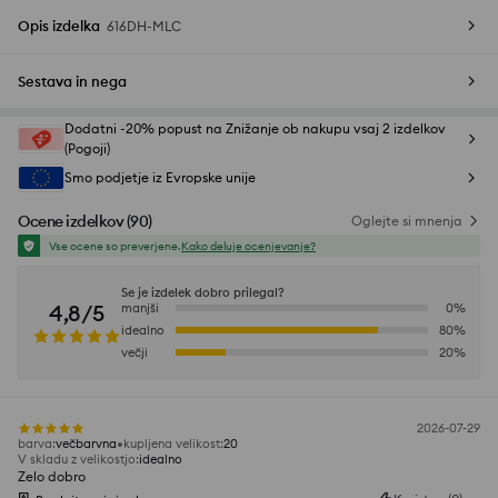
Opis izdelka
616DH-MLC
Sestava in nega
Dodatni -20% popust na Znižanje ob nakupu vsaj 2 izdelkov
(Pogoji)
Smo podjetje iz Evropske unije
Ocene izdelkov
(
90
)
Oglejte si mnenja
Vse ocene so preverjene.
Kako deluje ocenjevanje?
Se je izdelek dobro prilegal?
4,8/5
manjši
0
%
idealno
80
%
večji
20
%
2026-07-29
barva
:
večbarvna
kupljena velikost
:
20
V skladu z velikostjo
:
idealno
Zelo dobro