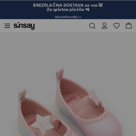
BREZPLAČNA DOSTAVA za vse 🎒
Za spletna plačila 📲
Izkoristite zdaj >>