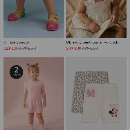
Ombre Sandali
Obleka z pentljami in volančki
3
6,99
EUR
5
7,99
EUR
,
29
EUR
,
99
EUR