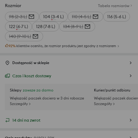
Rozmiar
Tabela rozmiarów
98 (2-3 L)
104 (3-4 L)
110 (4-5 L)
116 (5-6 L)
122 (6-7 L)
128 (7-8 L)
134 (8-9 L)
140 (9-10 L)
92
%
klientów oceniło, że rozmiar produktu jest zgodny z rozmiarem
Dostępność w sklepie
Czas i koszt dostawy
Sklepy
zawsze za darmo
Kurier/punkt odbioru
Większość paczek dociera w 3 dni robocze
Większość paczek docier
Szczegóły >
Szczegóły >
14 dni na zwrot