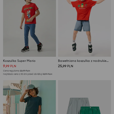
Koszulka Super Mario
Bawełniana koszulka z nadrukiem Grow a Garden
9
25
,
99
PLN
,
99
PLN
Cena regularna
22,99
PLN
Najniższa cena z 30 dni przed obniżką
13,99
PLN