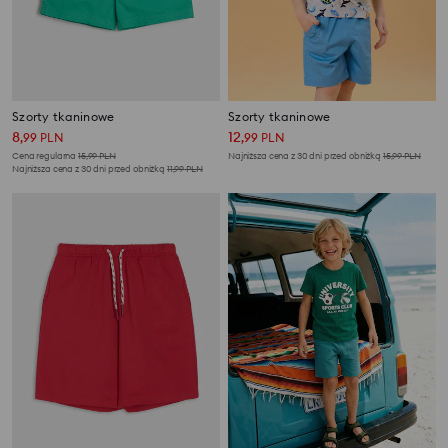
Szorty tkaninowe
Szorty tkaninowe
8
12
,
99
PLN
,
99
PLN
Cena regularna
15,99
PLN
Najniższa cena z 30 dni przed obniżką
15,99
PLN
Najniższa cena z 30 dni przed obniżką
11,99
PLN