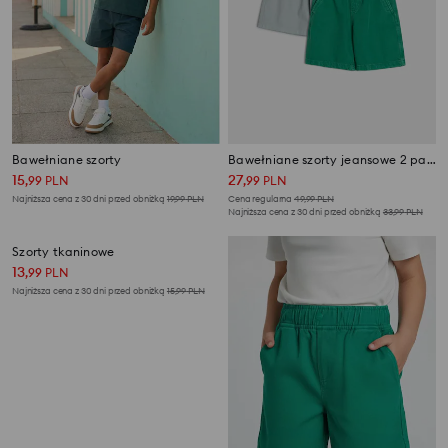
Bawełniane szorty
Bawełniane szorty jeansowe 2 pack
15
27
,
99
PLN
,
99
PLN
Najniższa cena z 30 dni przed obniżką
19,99
PLN
Cena regularna
49,99
PLN
Najniższa cena z 30 dni przed obniżką
33,99
PLN