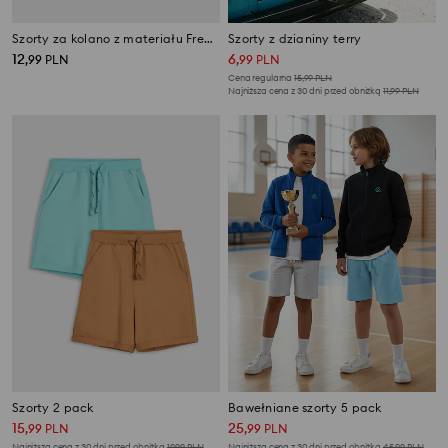
Szorty za kolano z materiału French Terry
Szorty z dzianiny terry
12
6
,
99
PLN
,
99
PLN
Cena regularna
15,99
PLN
Najniższa cena z 30 dni przed obniżką
11,99
PLN
Szorty 2 pack
Bawełniane szorty 5 pack
15
25
,
99
PLN
,
99
PLN
Najniższa cena z 30 dni przed obniżką
19,99
PLN
Najniższa cena z 30 dni przed obniżką
45,99
PLN