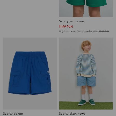
Szorty tkaninowe
Szorty jeansowe
13
11
,
99
PLN
,
99
PLN
Najniższa cena z 30 dni przed obniżką
15,99
PLN
Najniższa cena z 30 dni przed obniżką
13,99
PLN
Szorty cargo
Szorty tkaninowe