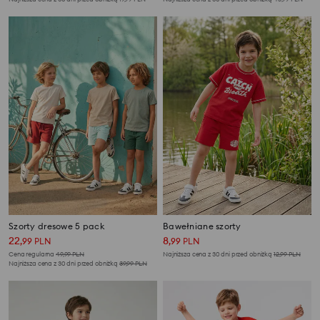
Szorty dresowe 5 pack
Bawełniane szorty
22
8
,
99
PLN
,
99
PLN
Cena regularna
49,99
PLN
Najniższa cena z 30 dni przed obniżką
12,99
PLN
Najniższa cena z 30 dni przed obniżką
39,99
PLN