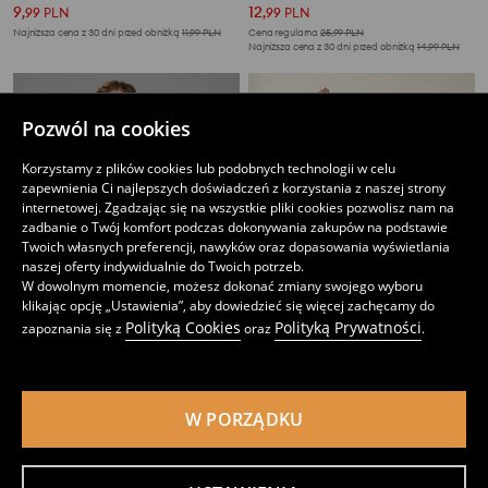
9
12
,
99
PLN
,
99
PLN
Najniższa cena z 30 dni przed obniżką
11,99
PLN
Cena regularna
25,99
PLN
Najniższa cena z 30 dni przed obniżką
14,99
PLN
Pozwól na cookies
Korzystamy z plików cookies lub podobnych technologii w celu
zapewnienia Ci najlepszych doświadczeń z korzystania z naszej strony
internetowej. Zgadzając się na wszystkie pliki cookies pozwolisz nam na
zadbanie o Twój komfort podczas dokonywania zakupów na podstawie
Twoich własnych preferencji, nawyków oraz dopasowania wyświetlania
naszej oferty indywidualnie do Twoich potrzeb.
W dowolnym momencie, możesz dokonać zmiany swojego wyboru
klikając opcję „Ustawienia”, aby dowiedzieć się więcej zachęcamy do
Polityką Cookies
Polityką Prywatności
zapoznania się z
oraz
.
Bawełniane szorty w paski
Bawełniane szorty
13
9
,
99
PLN
,
99
PLN
W PORZĄDKU
Cena regularna
25,99
PLN
Cena regularna
25,99
PLN
Najniższa cena z 30 dni przed obniżką
17,99
PLN
Najniższa cena z 30 dni przed obniżką
17,99
PLN