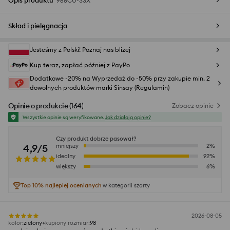
Opis produktu
968CU-33X
Skład i pielęgnacja
Jesteśmy z Polski! Poznaj nas bliżej
Kup teraz, zapłać później z PayPo
Dodatkowe -20% na Wyprzedaż do -50% przy zakupie min. 2
dowolnych produktów marki Sinsay (Regulamin)
Opinie o produkcie
(
164
)
Zobacz opinie
Wszystkie opinie są weryfikowane.
Jak działają opinie?
Czy produkt dobrze pasował?
4,9/5
mniejszy
2
%
idealny
92
%
większy
6
%
Top 10% najlepiej ocenianych
w kategorii szorty
2026-08-05
kolor
:
zielony
kupiony rozmiar
:
98