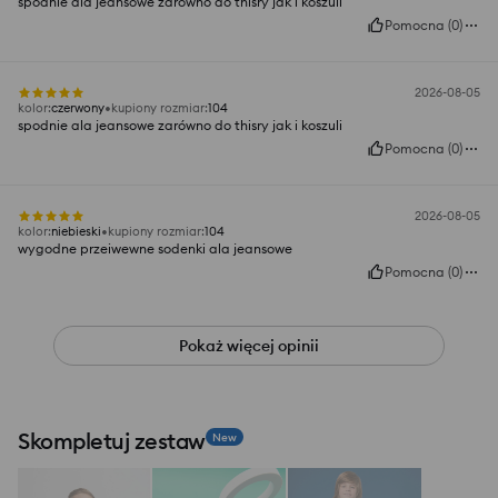
spodnie ala jeansowe zarówno do thisry jak i koszuli
Pomocna
(
0
)
2026-08-05
kolor
:
czerwony
kupiony rozmiar
:
104
spodnie ala jeansowe zarówno do thisry jak i koszuli
Pomocna
(
0
)
2026-08-05
kolor
:
niebieski
kupiony rozmiar
:
104
wygodne przeiwewne sodenki ala jeansowe
Pomocna
(
0
)
Pokaż więcej opinii
Skompletuj zestaw
New