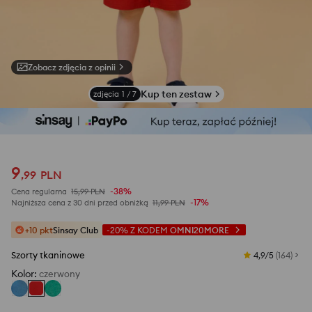
Zobacz zdjęcia z opinii
Kup ten zestaw
zdjęcia
1
/
7
9
,
99
PLN
-38%
Cena regularna
15,99
PLN
-17%
Najniższa cena z 30 dni przed obniżką
11,99
PLN
+10 pkt
Sinsay Club
-20%
Z KODEM
OMNI20MORE
Szorty tkaninowe
4,9/5
(
164
)
Kolor
:
czerwony