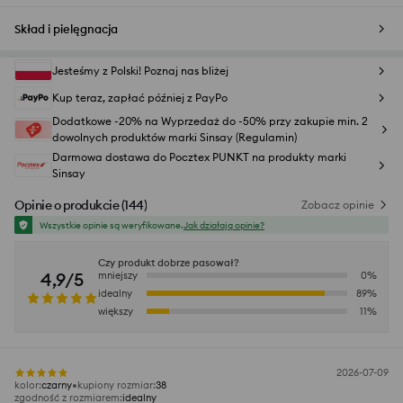
Skład i pielęgnacja
Jesteśmy z Polski! Poznaj nas bliżej
Kup teraz, zapłać później z PayPo
Dodatkowe -20% na Wyprzedaż do -50% przy zakupie min. 2
dowolnych produktów marki Sinsay (Regulamin)
Darmowa dostawa do Pocztex PUNKT na produkty marki
Sinsay
Opinie o produkcie
(
144
)
Zobacz opinie
Wszystkie opinie są weryfikowane.
Jak działają opinie?
Czy produkt dobrze pasował?
4,9/5
mniejszy
0
%
idealny
89
%
większy
11
%
2026-07-09
kolor
:
czarny
kupiony rozmiar
:
38
zgodność z rozmiarem
:
idealny