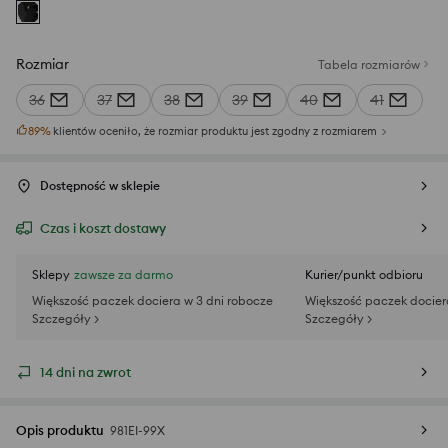
Rozmiar
Tabela rozmiarów
36
37
38
39
40
41
89
%
klientów oceniło, że rozmiar produktu jest zgodny z rozmiarem
Dostępność w sklepie
Czas i koszt dostawy
Sklepy
zawsze za darmo
Kurier/punkt odbioru
Większość paczek dociera w 3 dni robocze
Większość paczek docier
Szczegóły >
Szczegóły >
14 dni na zwrot
Opis produktu
981EI-99X