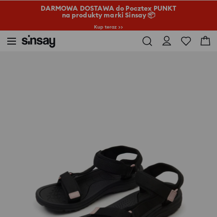
DARMOWA DOSTAWA do Pocztex PUNKT
na produkty marki Sinsay 📦
Kup teraz >>
Sinsay
Kobieta
Torby i dodatki
Sandały w sportowym stylu