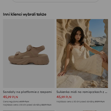
Inni klienci wybrali także
Sandały na platformie z rzepami
Sukienka midi na ramiączkach z ozdobnym dekoltem
45
45
,
99
PLN
,
99
PLN
Cena regularna
69,99
PLN
Najniższa cena z 30 dni przed obniżką
59,99
PLN
Najniższa cena z 30 dni przed obniżką
55,99
PLN