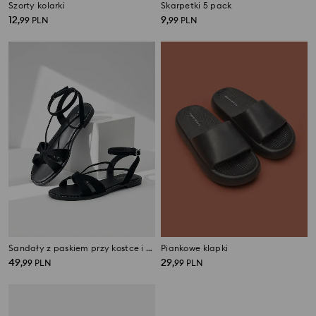
Szorty kolarki
Skarpetki 5 pack
12
9
,
99
PLN
,
99
PLN
Sandały z paskiem przy kostce i kokardą
Piankowe klapki
49
29
,
99
PLN
,
99
PLN