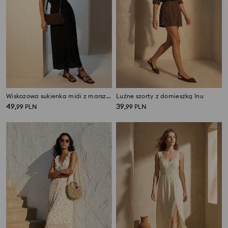
Wiskozowa sukienka midi z marszczeniem i ozdobnymi koralikami
Luźne szorty z domieszką lnu
49
39
,
99
PLN
,
99
PLN