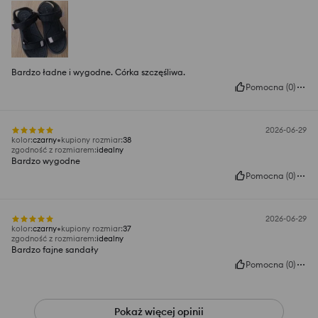
Bardzo ładne i wygodne. Córka szczęśliwa.
Pomocna
(
0
)
2026-06-29
kolor
:
czarny
kupiony rozmiar
:
38
zgodność z rozmiarem
:
idealny
Bardzo wygodne
Pomocna
(
0
)
2026-06-29
kolor
:
czarny
kupiony rozmiar
:
37
zgodność z rozmiarem
:
idealny
Bardzo fajne sandały
Pomocna
(
0
)
Pokaż więcej opinii