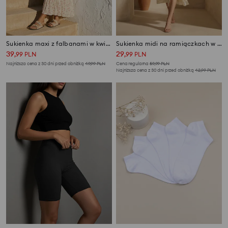
Sukienka maxi z falbanami w kwiaty
Sukienka midi na ramiączkach w kwiaty z lyocellu
39
29
,
99
PLN
,
99
PLN
Najniższa cena z 30 dni przed obniżką
49,99
PLN
Cena regularna
59,99
PLN
Najniższa cena z 30 dni przed obniżką
42,99
PLN