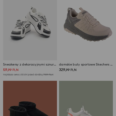
Sneakersy z dekoracyjnymi sznurówkami
damskie buty sportowe Skechers Switch Back - Cascades
59
329
,
99
PLN
,
99
PLN
Najniższa cena z 30 dni przed obniżką
79,99
PLN