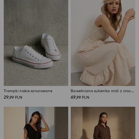
Trampki niskie sznurowane
Bawełniana sukienka midi z crochetowym topem
29
69
,
99
PLN
,
99
PLN