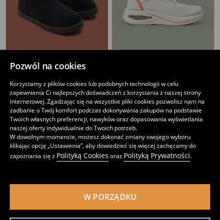
Pozwól na cookies
Botki z ociepleniem
Sportowe sneakersy z siateczkową cholewką i poduszką powietrzną
Korzystamy z plików cookies lub podobnych technologii w celu
39
49
,
99
PLN
,
99
PLN
zapewnienia Ci najlepszych doświadczeń z korzystania z naszej strony
internetowej. Zgadzając się na wszystkie pliki cookies pozwolisz nam na
zadbanie o Twój komfort podczas dokonywania zakupów na podstawie
Twoich własnych preferencji, nawyków oraz dopasowania wyświetlania
naszej oferty indywidualnie do Twoich potrzeb.
W dowolnym momencie, możesz dokonać zmiany swojego wyboru
klikając opcję „Ustawienia”, aby dowiedzieć się więcej zachęcamy do
Polityką Cookies
Polityką Prywatności
zapoznania się z
oraz
.
W PORZĄDKU