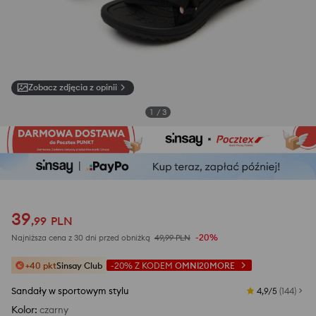
Zobacz zdjęcia z opinii
1
/
3
39
,
99
PLN
-20%
Najniższa cena z 30 dni przed obniżką
49,99
PLN
+40 pkt
Sinsay Club
-20%
Z KODEM
OMNI20MORE
Sandały w sportowym stylu
4,9/5
(
144
)
Kolor
:
czarny