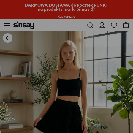
DARMOWA DOSTAWA do Pocztex PUNKT
na produkty marki Sinsay 📦
Kup teraz >>