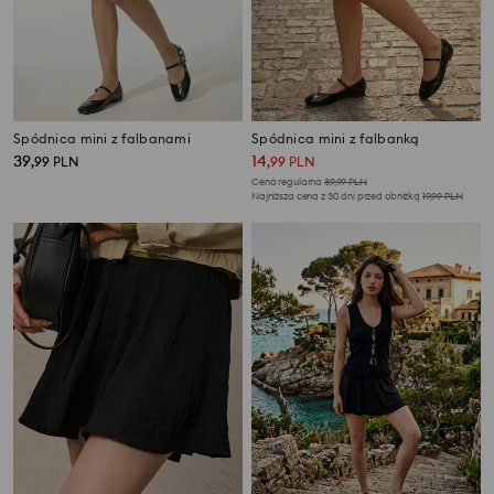
Spódnica mini z falbanami
Spódnica mini z falbanką
39
14
,
99
PLN
,
99
PLN
Cena regularna
39,99
PLN
Najniższa cena z 30 dni przed obniżką
19,99
PLN