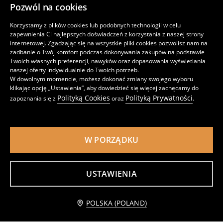
Pozwól na cookies
Klasyczna bawełniana spódnica midi z apaszką
Rozkloszowana spódnica midi z wiskozą
29
39
,
99
PLN
,
99
PLN
Korzystamy z plików cookies lub podobnych technologii w celu
Cena regularna
59,99
PLN
zapewnienia Ci najlepszych doświadczeń z korzystania z naszej strony
Najniższa cena z 30 dni przed obniżką
39,99
PLN
internetowej. Zgadzając się na wszystkie pliki cookies pozwolisz nam na
zadbanie o Twój komfort podczas dokonywania zakupów na podstawie
Twoich własnych preferencji, nawyków oraz dopasowania wyświetlania
naszej oferty indywidualnie do Twoich potrzeb.
W dowolnym momencie, możesz dokonać zmiany swojego wyboru
klikając opcję „Ustawienia”, aby dowiedzieć się więcej zachęcamy do
Polityką Cookies
Polityką Prywatności
zapoznania się z
oraz
.
W PORZĄDKU
USTAWIENIA
Spódnica midi z rozcięciem z wiskozą i domieszką lnu
Wiskozowa koszula z kieszeniami
Dodaj do koszyka
39
29
POLSKA (POLAND)
,
99
PLN
,
99
PLN
29,99 PLN