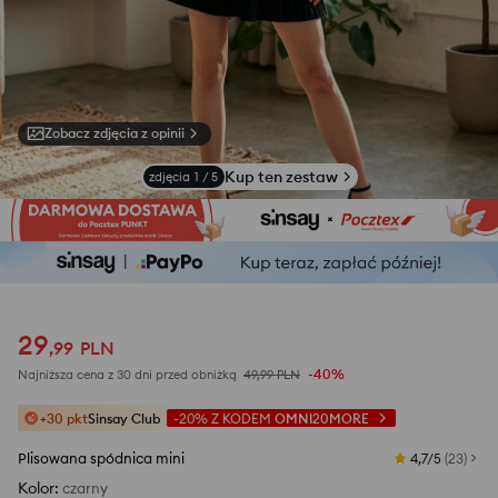
Zobacz zdjęcia z opinii
Kup ten zestaw
zdjęcia
1
/
5
29
,
99
PLN
-40%
Najniższa cena z 30 dni przed obniżką
49,99
PLN
+30 pkt
Sinsay Club
-20%
Z KODEM
OMNI20MORE
Plisowana spódnica mini
4,7/5
(
23
)
Kolor
:
czarny