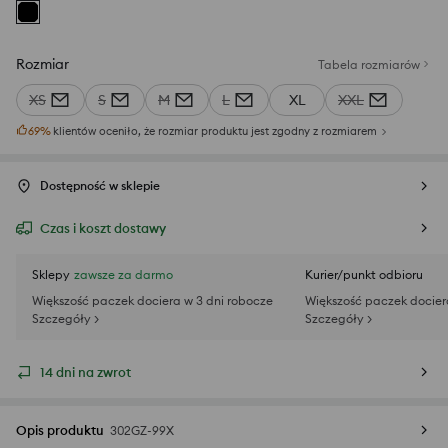
Rozmiar
Tabela rozmiarów
XS
S
M
L
XL
XXL
69
%
klientów oceniło, że rozmiar produktu jest zgodny z rozmiarem
Dostępność w sklepie
Czas i koszt dostawy
Sklepy
zawsze za darmo
Kurier/punkt odbioru
Większość paczek dociera w 3 dni robocze
Większość paczek docier
Szczegóły >
Szczegóły >
14 dni na zwrot
Opis produktu
302GZ-99X