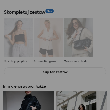
Skompletuj zestaw
New
Crop top prążkowany
Kamizelka garniturowa dwurzędowa z paskiem
Marszczona torba na ramię z imitacji skóry
Kup ten zestaw
Inni klienci wybrali także