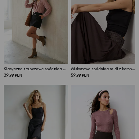
Klasyczna trapezowa spódnica mini z ozdobną klamrą
Wiskozowa spódnica midi z koronkowym pasem
39
59
,
99
PLN
,
99
PLN