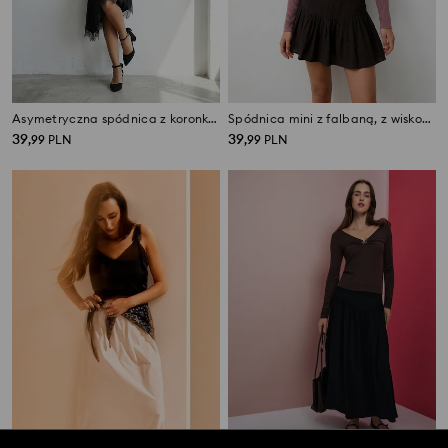
Asymetryczna spódnica z koronką, z wiskozą
Spódnica mini z falbaną, z wiskozą
39
39
,
99
PLN
,
99
PLN