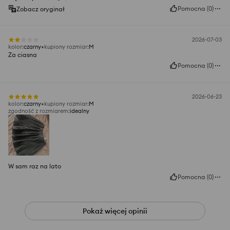
Pomocna
(
0
)
Zobacz oryginał
2026-07-03
kolor
:
czarny
kupiony rozmiar
:
M
Za ciasna
Pomocna
(
0
)
2026-06-23
kolor
:
czarny
kupiony rozmiar
:
M
zgodność z rozmiarem
:
idealny
W sam raz na lato
Pomocna
(
0
)
Pokaż więcej opinii