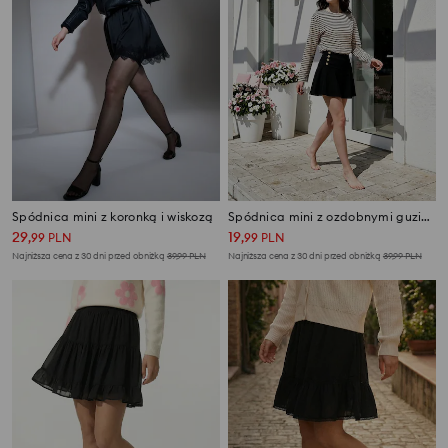
Spódnica mini z koronką i wiskozą
Spódnica mini z ozdobnymi guzikami
29
19
,
99
PLN
,
99
PLN
Najniższa cena z 30 dni przed obniżką
39,99
PLN
Najniższa cena z 30 dni przed obniżką
39,99
PLN