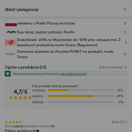
Skład i pielęgnacja
Jesteśmy z Polski! Poznaj nas bliżej
Kup teraz, zapłać później z PayPo
Dodatkowe -20% na Wyprzedaż do -50% przy zakupie min. 2
dowolnych produktów marki Sinsay (Regulamin)
Darmowa dostawa do Pocztex PUNKT na produkty marki
Sinsay
Opinie o produkcie
(
23
)
Zobacz opinie
Wszystkie opinie są weryfikowane.
Jak działają opinie?
Czy produkt dobrze pasował?
4,7/5
mniejszy
31
%
idealny
69
%
większy
0
%
2026-07-11
kolor
:
czarny
kupiony rozmiar
:
XL
Piękna spódnica👍️❤️