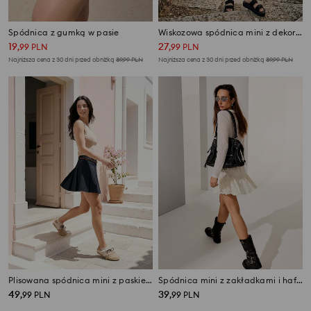
Spódnica z gumką w pasie
Wiskozowa spódnica mini z dekoracyjną kokardką
19
27
,
99
PLN
,
99
PLN
Najniższa cena z 30 dni przed obniżką
39,99
PLN
Najniższa cena z 30 dni przed obniżką
39,99
PLN
Plisowana spódnica mini z paskiem z domieszką wiskozy
Spódnica mini z zakładkami i haftem w kwiaty
49
39
,
99
PLN
,
99
PLN