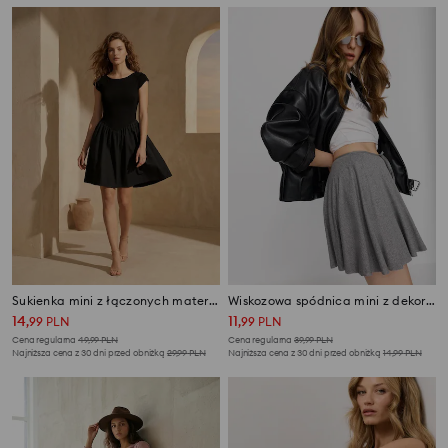
Sukienka mini z łączonych materiałów
Wiskozowa spódnica mini z dekoracyjną kokardką
14
11
,
99
PLN
,
99
PLN
Cena regularna
49,99
PLN
Cena regularna
39,99
PLN
Najniższa cena z 30 dni przed obniżką
29,99
PLN
Najniższa cena z 30 dni przed obniżką
14,99
PLN