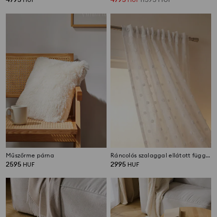
Műszőrme párna
Ráncolós szalaggal ellátott függöny pöttyös mintával
2595
2995
HUF
HUF