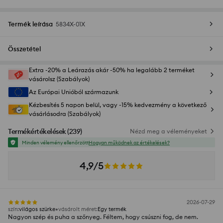
Termék leírása
5834X-01X
Összetétel
Extra -20% a Leárazás akár -50% ha legalább 2 terméket
vásárolsz (Szabályok)
Az Európai Unióból származunk
Kézbesítés 5 napon belül, vagy -15% kedvezmény a következő
vásárlásodra (Szabályok)
Termékértékelések
(
239
)
Nézd meg a véleményeket
Minden vélemény ellenőrzött
Hogyan működnek az értékelések?
4,9/5
2026-07-29
szín
:
világos szürke
vásárolt méret
:
Egy termék
Nagyon szép és puha a szőnyeg. Féltem, hogy csúszni fog, de nem.