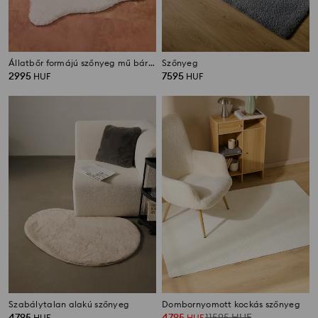
Állatbőr formájú szőnyeg mű báránybőrből
Szőnyeg
2995
7595
HUF
HUF
Szabálytalan alakú szőnyeg
Dombornyomott kockás szőnyeg
4795
4795
11595
HUF
HUF
HUF