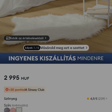
Fotók az értékelésekből
Vásárold meg ezt a szettet
képek
1
/
5
2 995
HUF
+30 ponttal
A Sinsay Club
Szőnyeg
4,9/5
(
239
)
Szín
:
krémszínű