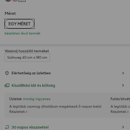
Méret
EGY MÉRET
készleten lévő termék
Vásárolj hozzáillő terméket
Szőnyeg 60 cm x 180 cm
Elérhetőség az üzletben
Kiszállítási idő és költség
Üzletek
mindig ingyenes
Futár/átvét
A legtöbb csomag általában megérkezik 5 napon belül
A legtöbb 
Részletek >
Részletek >
30 napos visszavétel