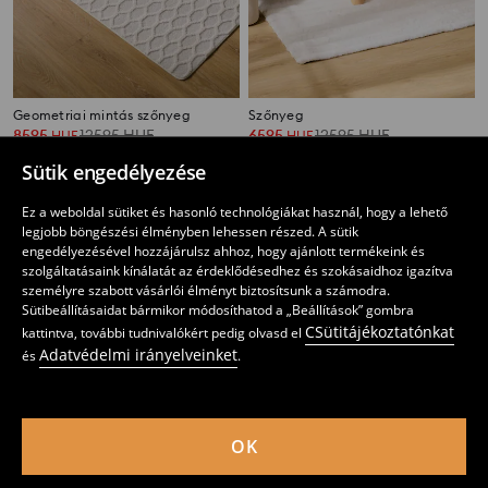
Geometriai mintás szőnyeg
Szőnyeg
8595
12595
HUF
6595
12595
HUF
HUF
HUF
Sütik engedélyezése
Ez a weboldal sütiket és hasonló technológiákat használ, hogy a lehető
legjobb böngészési élményben lehessen részed. A sütik
engedélyezésével hozzájárulsz ahhoz, hogy ajánlott termékeink és
szolgáltatásaink kínálatát az érdeklődésedhez és szokásaidhoz igazítva
személyre szabott vásárlói élményt biztosítsunk a számodra.
Sütibeállításaidat bármikor módosíthatod a „Beállítások” gombra
CSütitájékoztatónkat
kattintva, további tudnivalókért pedig olvasd el
Adatvédelmi irányelveinket
és
.
OK
Díszes mintás szőnyeg
Zebramintás szőnyeg