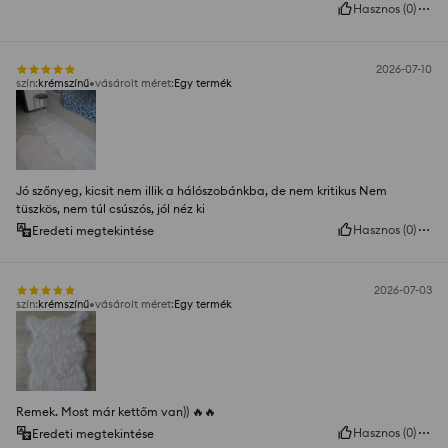
Hasznos
(
0
)
2026-07-10
szín
:
krémszínű
vásárolt méret
:
Egy termék
Jó szőnyeg, kicsit nem illik a hálószobánkba, de nem kritikus Nem
tüszkös, nem túl csúszós, jól néz ki
Hasznos
(
0
)
Eredeti megtekintése
2026-07-03
szín
:
krémszínű
vásárolt méret
:
Egy termék
Remek. Most már kettőm van)) 🔥🔥
Hasznos
(
0
)
Eredeti megtekintése