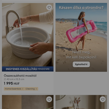
Összecsukható mosótál
∅ 40 cm x 13,5 cm
1 995
HUF
Home Essentials
Cleaning