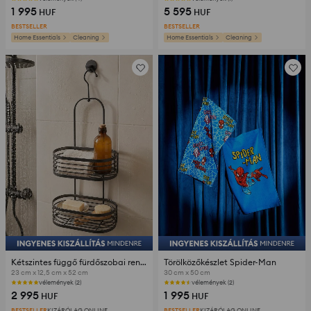
1 995
5 595
HUF
HUF
BESTSELLER
BESTSELLER
Home Essentials
Cleaning
Home Essentials
Cleaning
Kétszintes függő fürdőszobai rendszerező
Törölközőkészlet Spider-Man
23 cm x 12,5 cm x 52 cm
30 cm x 50 cm
vélemények (2)
vélemények (2)
2 995
1 995
HUF
HUF
BESTSELLER
KIZÁRÓLAG ONLINE
BESTSELLER
KIZÁRÓLAG ONLINE