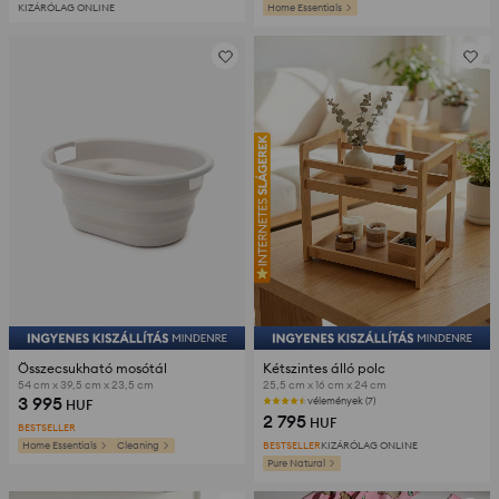
KIZÁRÓLAG ONLINE
Home Essentials
Összecsukható mosótál
Kétszintes álló polc
54 cm x 39,5 cm x 23,5 cm
25,5 cm x 16 cm x 24 cm
3 995
vélemények (7)
HUF
2 795
HUF
BESTSELLER
Home Essentials
Cleaning
BESTSELLER
KIZÁRÓLAG ONLINE
Pure Natural