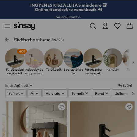
INGYENES KISZÁLLÍTÁS mindenre 🎒
Online fizetésekre vonatkozik 📲
Vásárolj most >>
Fürdőszoba felszerelés
(698)
HOT
Fürdőszobai
Adagolók és
Törölközők
Sporttörölköz
Fürdőszoba
Kis tükör
Tárolá
kiegészítők
szappantartó
ők
szőnyegek
k
fajta
:
Ajánlott
Szűrő
Színek
Ár
Helyiség
Termék
Rend
Jellemzők