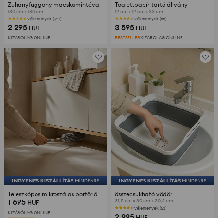
Zuhanyfüggöny macskamintával
Toalettpapír-tartó állvány
180 cm x 180 cm
12 cm x 12 cm x 33 cm
vélemények (124)
vélemények (55)
2 295
3 595
HUF
HUF
KIZÁRÓLAG ONLINE
BESTSELLER
KIZÁRÓLAG ONLINE
Teleszkópos mikroszálas portörlő
összecsukható vödör
1 695
31,5 cm x 30 cm x 20,5 cm
HUF
vélemények (53)
KIZÁRÓLAG ONLINE
2 995
HUF