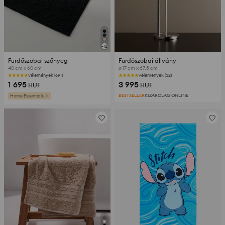
+
12
Fürdőszobai szőnyeg
Fürdőszobai állvány
40 cm x 60 cm
⌀ 17 cm x 67,5 cm
vélemények (691)
vélemények (32)
1 695
3 995
HUF
HUF
BESTSELLER
KIZÁRÓLAG ONLINE
Home Essentials