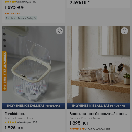
2 595
vélemények (45)
HUF
1 695
HUF
BESTSELLER
Stitch
Disney Baby
Tárolódoboz
Bordázott tárolódobozok, 2 darabos készlet
15 cm x 15 cm x 14 cm
25 cm x 17 cm x 9,5 cm
1 895
vélemények (235)
HUF
1 995
HUF
BESTSELLER
KIZÁRÓLAG ONLINE