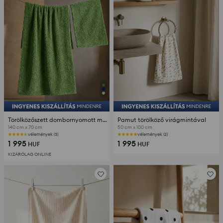
Törölközőszett dombornyomott mintával 2 pack
Pamut törölköző virágmintával
140 cm x 70 cm
50 cm x 100 cm
vélemények (3)
vélemények (2)
1 995
1 995
HUF
HUF
KIZÁRÓLAG ONLINE