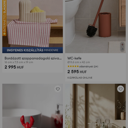
Bordázott szappanadagoló szivacstartóval
WC-kefe
16 cm x 7,5 cm x 19 cm
Ø 9,6 cm x 42 cm
2 995
vélemények (24)
HUF
2 595
HUF
KIZÁRÓLAG ONLINE