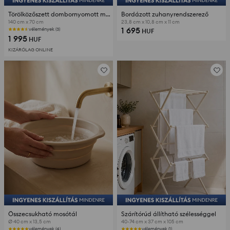
Törölközőszett dombornyomott mintával 2 pack
Bordázott zuhanyrendszerező
140 cm x 70 cm
23,8 cm x 10,8 cm x 11 cm
1 695
vélemények (3)
HUF
1 995
HUF
KIZÁRÓLAG ONLINE
Összecsukható mosótál
Szárítórúd állítható szélességgel
Ø 40 cm x 13,5 cm
40-74 cm x 37 cm x 105 cm
vélemények (4)
vélemények (1)