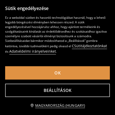
Sütik engedélyezése
Ez a weboldal sütiket és hasonló technológiákat használ, hogy a lehető
legjobb böngészési élményben lehessen részed. A sütik
engedélyezésével hozzájárulsz ahhoz, hogy ajánlott termékeink és
szolgáltatásaink kínálatát az érdeklődésedhez és szokásaidhoz igazítva
személyre szabott vásárlói élményt biztosítsunk a számodra.
Sütibeállításaidat bármikor módosíthatod a „Beállítások” gombra
CSütitájékoztatónkat
kattintva, további tudnivalókért pedig olvasd el
Adatvédelmi irányelveinket
és
.
Tárolódoboz 3 csomag
Kétszintes rendszerező kampókkal
⌀ 15cm x 12cm / ⌀ 10 cm x 10 cm / ⌀ 8 cm x
37,5 cm x 20,5 cm x 32 cm
7,5 cm
vélemények (757)
vélemények (36)
3 795
HUF
2 995
HUF
OK
BESTSELLER
KIZÁRÓLAG ONLINE
BESTSELLER
KIZÁRÓLAG ONLINE
Pure Natural
BEÁLLÍTÁSOK
MAGYARORSZÁG (HUNGARY)