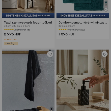
+
2
Textil szennyeskosár fogantyúkkal
Dombornyomott növényi mintás pamut törölköző szett 2 darabos
33 cm x 33 cm x 54 cm
30 cm x 50 cm
vélemények (16)
vélemények (22)
2 995
1 395
HUF
HUF
BESTSELLER
Cleaning