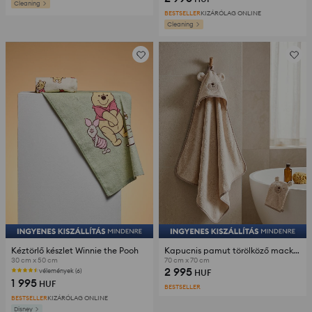
Cleaning
BESTSELLER
KIZÁRÓLAG ONLINE
Cleaning
Kéztörlő készlet Winnie the Pooh
Kapucnis pamut törölköző mackómintával és mosdókendővel 2 pack
30 cm x 50 cm
70 cm x 70 cm
2 995
vélemények (6)
HUF
1 995
HUF
BESTSELLER
BESTSELLER
KIZÁRÓLAG ONLINE
Disney