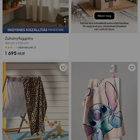
Zuhanyfüggöny
180 cm x 200 cm
vélemények (1)
1 695
HUF