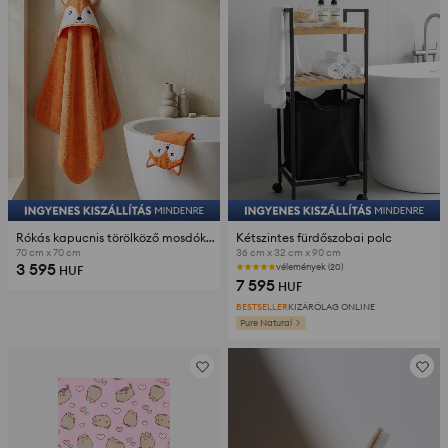
Rókás kapucnis törölköző mosdókendővel
Kétszintes fürdőszobai polc
70 cm x 70 cm
36 cm x 32 cm x 90 cm
3 595
vélemények (20)
HUF
7 595
HUF
BESTSELLER
KIZÁRÓLAG ONLINE
Pure Natural