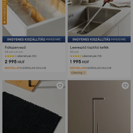
Fiókszervező
Leeresztő tisztító kefék
33 cm x 6 cm
50 cm
vélemények (90)
vélemények (78)
2 995
1 995
HUF
HUF
BESTSELLER
KIZÁRÓLAG ONLINE
BESTSELLER
KIZÁRÓLAG ONLINE
Cleaning