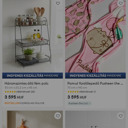
Háromszintes álló fém polc
Pamut fürdőlepedő Pusheen the Cat
30 cm x 20,2 cm x 45 cm
70 cm x 140 cm
vélemények (25)
vélemények (1)
3 595
3 595
HUF
HUF
BESTSELLER
KIZÁRÓLAG ONLINE
Pusheen the Cat