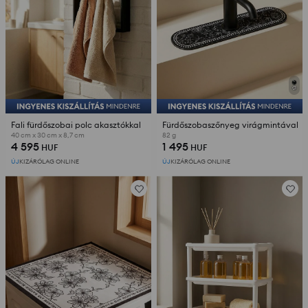
Fali fürdőszobai polc akasztókkal
Fürdőszobaszőnyeg virágmintával
40 cm x 30 cm x 8,7 cm
82 g
4 595
1 495
HUF
HUF
ÚJ
KIZÁRÓLAG ONLINE
ÚJ
KIZÁRÓLAG ONLINE