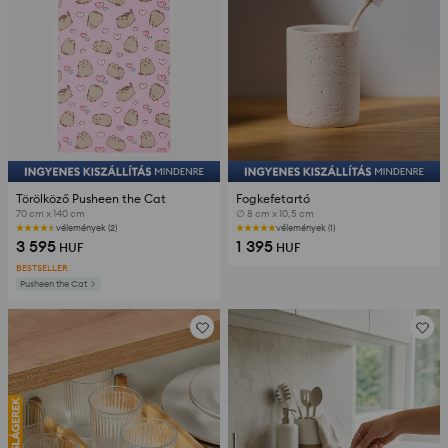
Törölköző Pusheen the Cat
Fogkefetartó
70 cm x 140 cm
∅ 8 cm x 10,5 cm
vélemények (2)
vélemények (1)
3 595
1 395
HUF
HUF
BESTSELLER
Pusheen the Cat