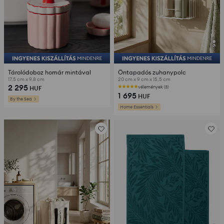
Tárolódoboz homár mintával
Öntapadós zuhanypolc
17,5 cm x 9,8 cm
20 cm x 9 cm x 15,5 cm
2 295
vélemények (3)
HUF
1 695
HUF
By the Sea
Home Essentials