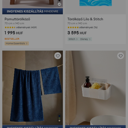
+
1
Pamuttörölköző
Törölköző Lilo & Stitch
70 cm x 140 cm
70 cm x 140 cm
vélemények (459)
vélemények (76)
1 995
3 595
HUF
HUF
BESTSELLER
Stitch
Disney
Home Essentials