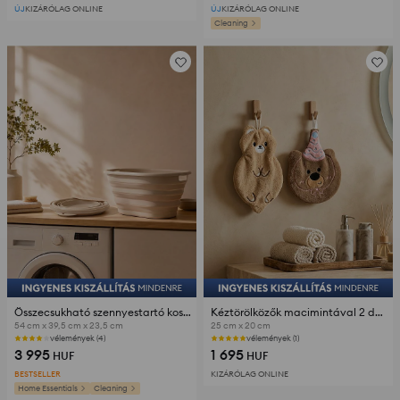
ÚJ
KIZÁRÓLAG ONLINE
ÚJ
KIZÁRÓLAG ONLINE
Cleaning
Összecsukható szennyestartó kosár fogantyúkkal
Kéztörölközők macimintával 2 darabos
54 cm x 39,5 cm x 23,5 cm
25 cm x 20 cm
vélemények (4)
vélemények (1)
3 995
1 695
HUF
HUF
BESTSELLER
KIZÁRÓLAG ONLINE
Home Essentials
Cleaning