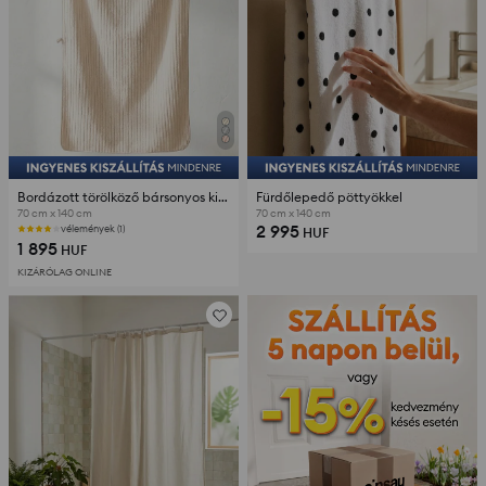
Bordázott törölköző bársonyos kidolgozással
Fürdőlepedő pöttyökkel
70 cm x 140 cm
70 cm x 140 cm
2 995
vélemények (1)
HUF
1 895
HUF
KIZÁRÓLAG ONLINE