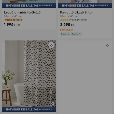
Leopárdmintás törölköző
Pamut törölköző Stitch
70 cm x 140 cm
70 cm x 140 cm
vélemények (5)
vélemények (14)
1 995
3 595
HUF
HUF
BESTSELLER
Stitch
Disney
+
8