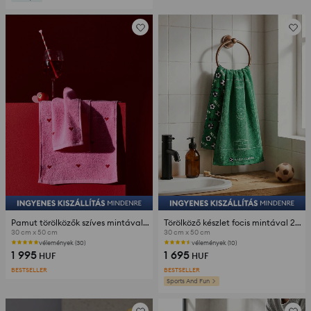
Pamut törölközők szíves mintával 2 darabos készlet
Törölköző készlet focis mintával 2 pack
30 cm x 50 cm
30 cm x 50 cm
vélemények (30)
vélemények (10)
1 995
1 695
HUF
HUF
BESTSELLER
BESTSELLER
Sports And Fun