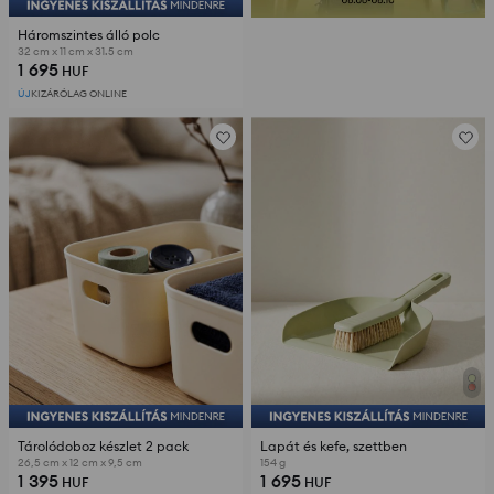
Háromszintes álló polc
32 cm x 11 cm x 31.5 cm
1 695
HUF
ÚJ
KIZÁRÓLAG ONLINE
Tárolódoboz készlet 2 pack
Lapát és kefe, szettben
26,5 cm x 12 cm x 9,5 cm
154 g
1 395
1 695
HUF
HUF