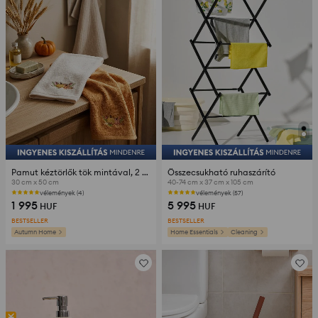
Pamut kéztörlők tök mintával, 2 darabos csomag
Összecsukható ruhaszárító
30 cm x 50 cm
40-74 cm x 37 cm x 105 cm
vélemények (4)
vélemények (57)
1 995
5 995
HUF
HUF
BESTSELLER
BESTSELLER
Autumn Home
Home Essentials
Cleaning