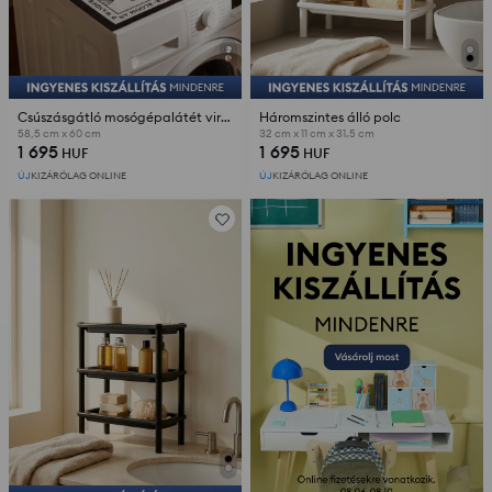
Csúszásgátló mosógépalátét virágmintával
Háromszintes álló polc
58,5 cm x 60 cm
32 cm x 11 cm x 31.5 cm
1 695
1 695
HUF
HUF
ÚJ
KIZÁRÓLAG ONLINE
ÚJ
KIZÁRÓLAG ONLINE