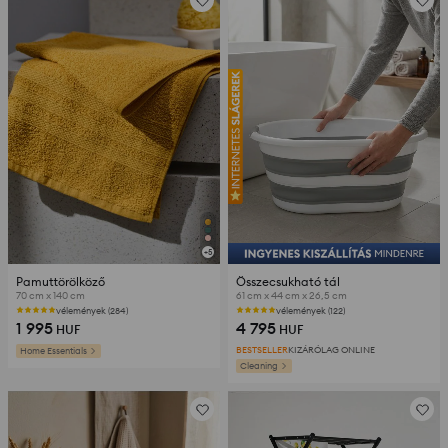
+
5
Pamuttörölköző
Összecsukható tál
70 cm x 140 cm
61 cm x 44 cm x 26,5 cm
vélemények (284)
vélemények (122)
1 995
4 795
HUF
HUF
BESTSELLER
KIZÁRÓLAG ONLINE
Home Essentials
Cleaning