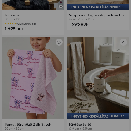
+
1
Törölköző
Szappanadagoló steppeléssel és cirkóniákkal
50 cm x 100 cm
6 cm x 6 cm x 17,5 cm
1 995
vélemények (65)
HUF
1 695
HUF
Pamut törölköző 2 db Stitch
Fürdősó tartó
50 cm x 30 cm
∅ 9 cm x 15,5 cm