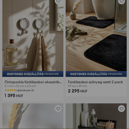
Öntapadós fürdőszobai akasztókészlet 4 pack
Fürdőszobai szőnyeg szett 2 pack
5,1 cm x 7,8 cm x 2,5 cm
57 cm x 39 cm
2 295
vélemények (3)
HUF
1 395
HUF