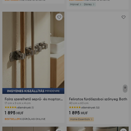
Marvel
Disney
Falra szerelhető seprű- és moptartó
Feliratos fürdőszobai szőnyeg Bath
17 cm x 3 cm x 4 cm
40 cm x 60 cm
vélemények (1)
vélemények (12)
1 895
1 895
HUF
HUF
BESTSELLER
KIZÁRÓLAG ONLINE
Home Essentials