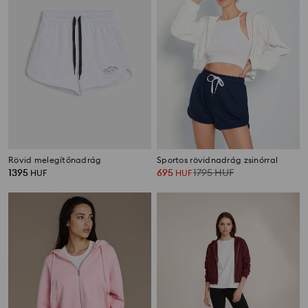
Rövid melegítőnadrág
Sportos rövidnadrág zsinórral
1395
695
1795
HUF
HUF
HUF