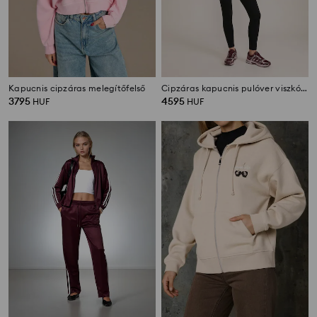
Kapucnis cipzáras melegítőfelső
Cipzáras kapucnis pulóver viszkóz keverékkel, soft touch
3795
4595
HUF
HUF