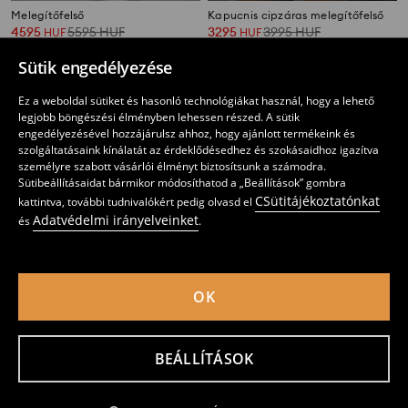
Melegítőfelső
Kapucnis cipzáras melegítőfelső
4595
5595
HUF
3295
3995
HUF
HUF
HUF
Sütik engedélyezése
Ez a weboldal sütiket és hasonló technológiákat használ, hogy a lehető
legjobb böngészési élményben lehessen részed. A sütik
engedélyezésével hozzájárulsz ahhoz, hogy ajánlott termékeink és
szolgáltatásaink kínálatát az érdeklődésedhez és szokásaidhoz igazítva
személyre szabott vásárlói élményt biztosítsunk a számodra.
Sütibeállításaidat bármikor módosíthatod a „Beállítások” gombra
CSütitájékoztatónkat
kattintva, további tudnivalókért pedig olvasd el
Adatvédelmi irányelveinket
és
.
OK
Cipzáras kapucnis Active pulóver viszkóz keverékkel soft touch
Zipzáras kapucnis pulóver zsebekkel és felirattal NYC
5595
4595
HUF
HUF
BEÁLLÍTÁSOK
Értesítést kérek