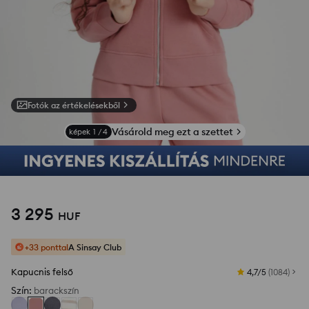
Fotók az értékelésekből
Vásárold meg ezt a szettet
képek
1
/
4
3 295
HUF
+33 ponttal
A Sinsay Club
Kapucnis felső
4,7/5
(
1084
)
Szín
:
barackszín