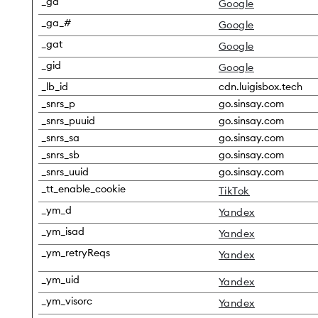
_ga
Google
_ga_#
Google
_gat
Google
_gid
Google
_lb_id
cdn.luigisbox.tech
_snrs_p
go.sinsay.com
_snrs_puuid
go.sinsay.com
_snrs_sa
go.sinsay.com
_snrs_sb
go.sinsay.com
_snrs_uuid
go.sinsay.com
_tt_enable_cookie
TikTok
_ym_d
Yandex
_ym_isad
Yandex
_ym_retryReqs
Yandex
_ym_uid
Yandex
_ym_visorc
Yandex