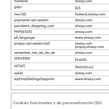
frontend
sinsay.com
gdpr
ID5
hex (32)
fastend.sinsay.com
payments-api-session
sinsay.com
persistent_shopping_cart
sinsay.com
PHPSESSID
sinsay.com
pll_language
www.sinsay.com
propsy-api-session [x2]
sinsay.com
propsy.sinsay.com
remember_me_res_de_de
sinsay.com
SERVERID
Eyeota
sid [x2]
Seznam.cz
subid
sinsay.com
wpEmojiSettingsSupports
www.sinsay.com
Cookies funcionales y de personalización (20)