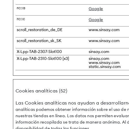
rc::a
Google
rc::c
Google
scroll_restoration_de_DE
www.sinsay.com
scroll_restoration_sk_SK
www.sinsay.com
X-Lpp-TAB-2307-Slot100
sinsay.com
X-Lpp-TAB-2310-Slot100 [x3]
sinsay.com
www.sinsay.com
static.sinsay.com
Cookies analíticas (52)
Las Cookies analíticas nos ayudan a desarrollarn
analíticas podemos obtener información sobre el uso de nue
nuestras tiendas en línea. Los datos nos permiten evaluar 
información recopilada se trata de manera anónima. Al da
disponibilidad de todas las funciones.