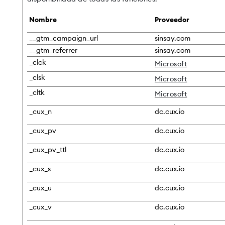
Nombre
Proveedor
__gtm_campaign_url
sinsay.com
__gtm_referrer
sinsay.com
_clck
Microsoft
_clsk
Microsoft
_cltk
Microsoft
_cux_n
dc.cux.io
_cux_pv
dc.cux.io
_cux_pv_ttl
dc.cux.io
_cux_s
dc.cux.io
_cux_u
dc.cux.io
_cux_v
dc.cux.io