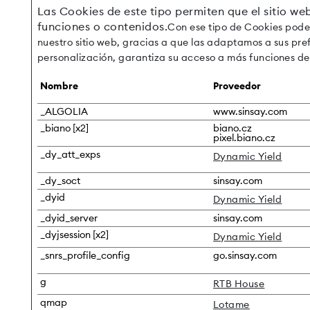
Las Cookies de este tipo permiten que el sitio we
funciones o contenidos.
Con ese tipo de Cookies pode
nuestro sitio web, gracias a que las adaptamos a sus pref
personalización, garantiza su acceso a más funciones del 
Nombre
Proveedor
_ALGOLIA
www.sinsay.com
_biano [x2]
biano.cz
pixel.biano.cz
_dy_att_exps
Dynamic Yield
_dy_soct
sinsay.com
_dyid
Dynamic Yield
_dyid_server
sinsay.com
_dyjsession [x2]
Dynamic Yield
_snrs_profile_config
go.sinsay.com
g
RTB House
qmap
Lotame