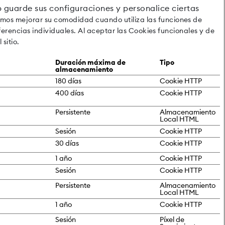
b guarde sus configuraciones y personalice ciertas
mos mejorar su comodidad cuando utiliza las funciones de
erencias individuales. Al aceptar las Cookies funcionales y de
sitio.
Duración máxima de
Tipo
almacenamiento
180 días
Cookie HTTP
400 días
Cookie HTTP
Persistente
Almacenamiento
Local HTML
Sesión
Cookie HTTP
30 días
Cookie HTTP
1 año
Cookie HTTP
Sesión
Cookie HTTP
Persistente
Almacenamiento
Local HTML
1 año
Cookie HTTP
Sesión
Píxel de