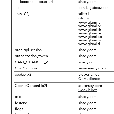
___locache___base_url
sinsay.com
_lb
cdn.luigisbox.tech
_nss [x12]
stileo.it
Glami
www.glami.lt
www.glami.lv
www.glami.sk
www.glami.bg
www.glami.ee
www.glami.hr
www.glami.si
arch-api-session
sinsay.com
authorization_token
sinsay.com
CART_CHANGED_V
sinsay.com
CF-IPCountry
www.sinsay.com
cookie [x2]
bidberry.net
OnAudience
CookieConsent [x2]
sst.sinsay.com
Cookiebot
csid
sinsay.com
fastend
sinsay.com
flags
sinsay.com