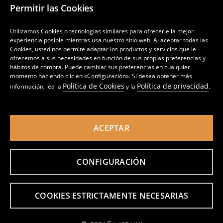
Permitir las Cookies
DEVOLUCIONES Y RECLAMACIONES
Utilizamos Cookies o tecnologías similares para ofrecerle la mejor
experiencia posible mientras usa nuestro sitio web. Al aceptar todas las
Cookies, usted nos permite adaptar los productos y servicios que le
MÁS INFORMACIÓN SOBRE SINSAY EN
ofrecemos a sus necesidades en función de sus propias preferencias y
hábitos de compra. Puede cambiar sus preferencias en cualquier
momento haciendo clic en «Configuración». Si desea obtener más
Política de Cookies
Política de privacidad
información, lea la
y la
.
ES (España)
Cambiar
ACEPTAR
CONFIGURACIÓN
Política de privacidad
Configuración de cookies
Política de cookies
Lista de cookies
Lista de socios de confianza
COOKIES ESTRICTAMENTE NECESARIAS
LPP S.A., Lakowa Str. 39/44, 80-769 Gdansk, Poland, registered by the District Court
Gdansk – Polnoc in Gdansk, Register No. 0000000778, share capital: PLN 3.708.482 (fully
paid), tax ID: PL 583-10-14-898, Business Registration No. 190852164