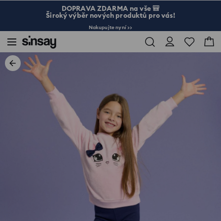
DOPRAVA ZDARMA na vše 🎒
Široký výběr nových produktů pro vás!
Nakupujte nyní >>