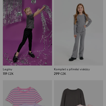
Legíny
Komplet s příměsí viskózy
119
299
CZK
CZK