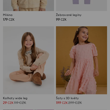
Mikina
Žebrované legíny
179
99
CZK
CZK
Kalhoty wide leg
Šaty s 3D květy
29
119
CZK
199
299
CZK
CZK
CZK