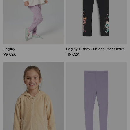
Legíny
Legíny Disney Junior Super Kitties
99
119
CZK
CZK