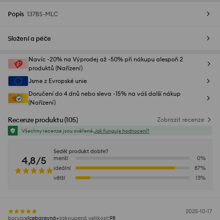
Popis
137BS-MLC
Složení a péče
Navíc -20% na Výprodej až -50% při nákupu alespoň 2
produktů (Nařízení)
Jsme z Evropské unie
Doručení do 4 dnů nebo sleva -15% na váš další nákup
(Nařízení)
Recenze produktu
(
105
)
Zobrazit recenze
Všechny recenze jsou ověřené.
Jak funguje hodnocení?
Seděl produkt dobře?
4,8/5
menší
0
%
ideální
87
%
větší
13
%
2025-10-17
barva
:
vícebarevná
zakoupená velikost
:
98