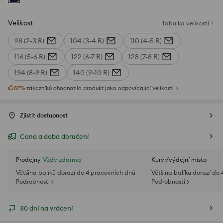
Velikost
Tabulka velikostí
98 (2-3 R)
104 (3-4 R)
110 (4-5 R)
116 (5-6 R)
122 (6-7 R)
128 (7-8 R)
134 (8-9 R)
140 (9-10 R)
87
%
zákazníků ohodnotilo produkt jako odpovídající velikosti
Zjistit dostupnost
Cena a doba doručení
Prodejny
Vždy zdarma
Kurýr/výdejní místo
Většina balíků dorazí do 4 pracovních dnů
Většina balíků dorazí do
Podrobnosti >
Podrobnosti >
30 dní na vrácení