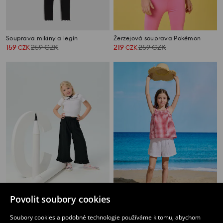
Souprava mikiny a legín
Žerzejová souprava Pokémon
159
259
CZK
219
259
CZK
CZK
CZK
Povolit soubory cookies
Žerzejová souprava
Bavlněná souprava na léto
259
219
279
CZK
Soubory cookies a podobné technologie používáme k tomu, abychom
CZK
CZK