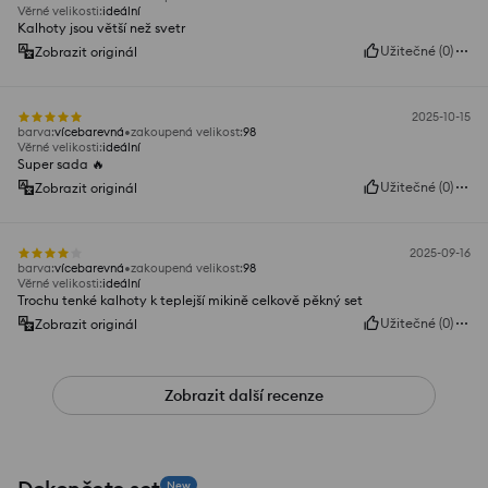
Věrné velikosti
:
ideální
Kalhoty jsou větší než svetr
Užitečné
(
0
)
Zobrazit originál
2025-10-15
barva
:
vícebarevná
zakoupená velikost
:
98
Věrné velikosti
:
ideální
Super sada 🔥
Užitečné
(
0
)
Zobrazit originál
2025-09-16
barva
:
vícebarevná
zakoupená velikost
:
98
Věrné velikosti
:
ideální
Trochu tenké kalhoty k teplejší mikině celkově pěkný set
Užitečné
(
0
)
Zobrazit originál
Zobrazit další recenze
New