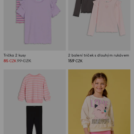
Trička 2 kusy
2 balení triček s dlouhým rukávem
85
99
CZK
159
CZK
CZK