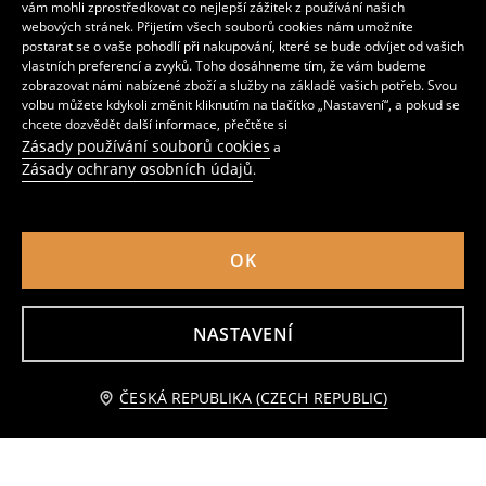
vám mohli zprostředkovat co nejlepší zážitek z používání našich
webových stránek. Přijetím všech souborů cookies nám umožníte
postarat se o vaše pohodlí při nakupování, které se bude odvíjet od vašich
vlastních preferencí a zvyků. Toho dosáhneme tím, že vám budeme
zobrazovat námi nabízené zboží a služby na základě vašich potřeb. Svou
volbu můžete kdykoli změnit kliknutím na tlačítko „Nastavení“, a pokud se
chcete dozvědět další informace, přečtěte si
Zásady používání souborů cookies
a
Zásady ochrany osobních údajů
.
OK
NASTAVENÍ
Souprava halenky a kalhot
Žerzejová souprava
299
259
CZK
CZK
ČESKÁ REPUBLIKA (CZECH REPUBLIC)