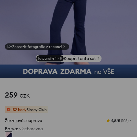
Zobrazit fotografie z recenzí
Koupit tento set
fotografie
1
/
8
259
CZK
+52 body
Sinsay Club
Žerzejová souprava
4,8/5
(
105
)
Barva
:
vícebarevná