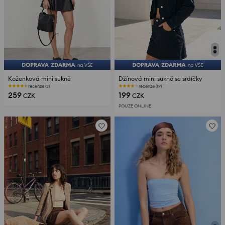
Koženková mini sukně
Džínová mini sukně se srdíčky
recenze (2)
recenze (19)
259
199
CZK
CZK
POUZE ONLINE