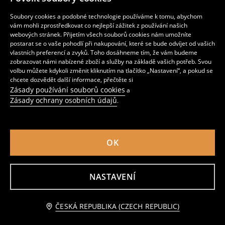
99
139
CZK
CZK
179
CZK
299
CZK
-20% levnější s kódem OMNI20MORE
-20% levnější s kódem OMNI20MORE
Soubory cookies a podobné technologie používáme k tomu, abychom
POUZE ONLINE
vám mohli zprostředkovat co nejlepší zážitek z používání našich
webových stránek. Přijetím všech souborů cookies nám umožníte
-56%
-69%
postarat se o vaše pohodlí při nakupování, které se bude odvíjet od vašich
vlastních preferencí a zvyků. Toho dosáhneme tím, že vám budeme
zobrazovat námi nabízené zboží a služby na základě vašich potřeb. Svou
volbu můžete kdykoli změnit kliknutím na tlačítko „Nastavení“, a pokud se
chcete dozvědět další informace, přečtěte si
Zásady používání souborů cookies
a
Zásady ochrany osobních údajů
.
OK
NASTAVENÍ
Mini sukně s motivem zvířat
Viskózová mini sukně s ozdobnou mašlí
recenze (14)
recenze (10)
79
79
CZK
CZK
179
CZK
259
CZK
ČESKÁ REPUBLIKA (CZECH REPUBLIC)
-20% levnější s kódem OMNI20MORE
-20% levnější s kódem OMNI20MORE
-66%
-17%