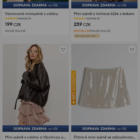
Vzorovaná minisukně s volány
Mini sukně z imitace kůže s leskem
recenze (3)
recenze (5)
199
259
CZK
CZK
POUZE ONLINE
BESTSELLER
POUZE ONLINE
Shining Summer
Mini sukně s volány a třpytivou úpravou
Flitrová mini sukně se zabudovanými šortkami