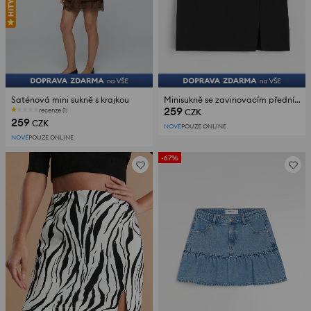
Saténová mini sukně s krajkou
Minisukně se zavinovacím předním dílem a páskem
259
recenze (1)
CZK
259
CZK
NOVÉ
POUZE ONLINE
NOVÉ
POUZE ONLINE
-67%