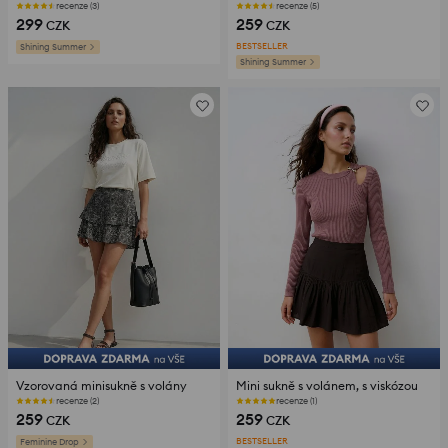
recenze (3)
recenze (5)
299
259
CZK
CZK
BESTSELLER
Shining Summer
Shining Summer
Vzorovaná minisukně s volány
Mini sukně s volánem, s viskózou
recenze (2)
recenze (1)
259
259
CZK
CZK
BESTSELLER
Feminine Drop