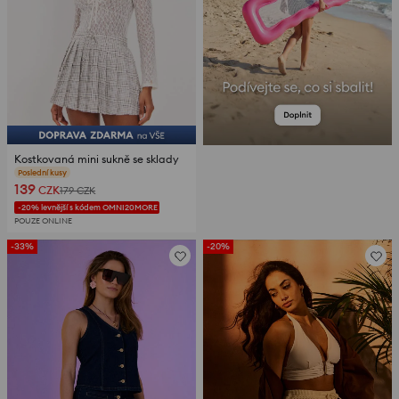
Kostkovaná mini sukně se sklady
recenze (21)
139
CZK
179
CZK
-20% levnější s kódem OMNI20MORE
POUZE ONLINE
-33%
-20%