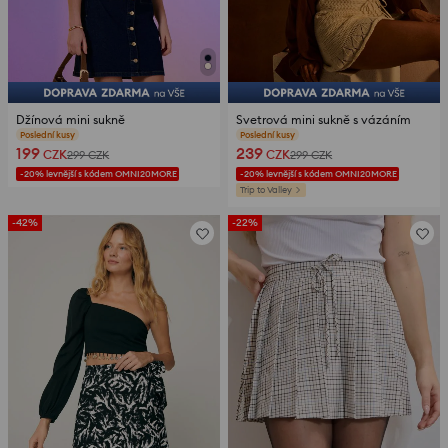
Džínová mini sukně
Svetrová mini sukně s vázáním
recenze (36)
recenze (9)
199
239
CZK
CZK
299
CZK
299
CZK
-20% levnější s kódem OMNI20MORE
-20% levnější s kódem OMNI20MORE
Trip to Valley
-42%
-22%