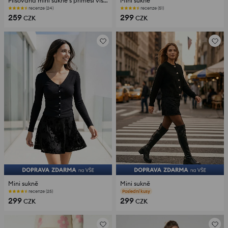
Plisovaná mini sukně s příměsí viskózy
Mini sukně
recenze (24)
recenze (51)
259
299
CZK
CZK
Mini sukně
Mini sukně
recenze (25)
recenze (23)
299
299
CZK
CZK