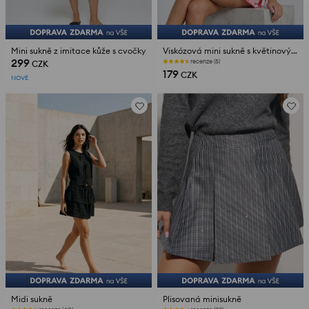
Mini sukně z imitace kůže s cvočky
Viskózová mini sukně s květinovým motivem
299
recenze (5)
CZK
179
CZK
NOVÉ
Midi sukně
Plisovaná minisukně