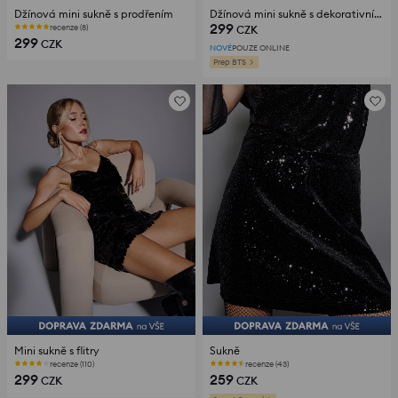
Džínová mini sukně s prodřením
Džínová mini sukně s dekorativními cvoky
299
recenze (8)
CZK
299
CZK
NOVÉ
POUZE ONLINE
Prep BTS
Mini sukně s flitry
Sukně
recenze (110)
recenze (43)
299
259
CZK
CZK