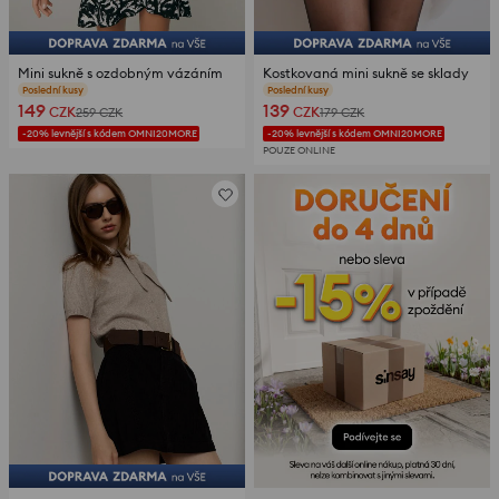
Mini sukně s ozdobným vázáním
Kostkovaná mini sukně se sklady
recenze (12)
recenze (21)
149
139
CZK
CZK
259
CZK
179
CZK
-20% levnější s kódem OMNI20MORE
-20% levnější s kódem OMNI20MORE
POUZE ONLINE