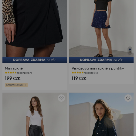
Mini sukně
Viskózová mini sukně s puntíky
recenze (87)
recenze (19)
199
119
CZK
CZK
Smart Casual