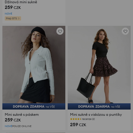
Džínová mini sukně
259
CZK
NOVÉ
Prep BTS
Mini sukně s páskem
Mini sukně s viskózou a puntíky
259
recenze (2)
CZK
259
CZK
NOVÉ
POUZE ONLINE