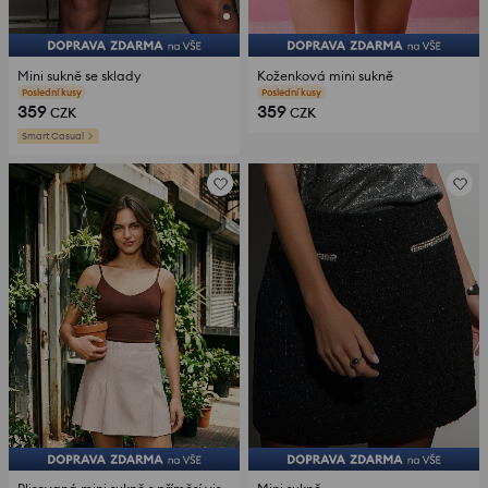
Mini sukně se sklady
Koženková mini sukně
recenze (130)
recenze (61)
359
359
CZK
CZK
Smart Casual