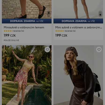
Minisukně s volánovým lemem
Mini sukně s volánem a zebrovým vzorem
recenze (16)
recenze (16)
199
199
CZK
CZK
POUZE ONLINE