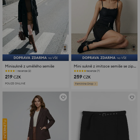
Minisukně z umělého semiše
Mini sukně z imitace semiše se zipem
recenze (2)
recenze (7)
219
259
CZK
CZK
POUZE ONLINE
Feminine Drop