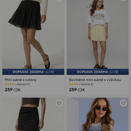
Mini sukně s volány
Bavlněná mini sukně s výšivkou
recenze (10)
recenze (2)
259
259
CZK
CZK