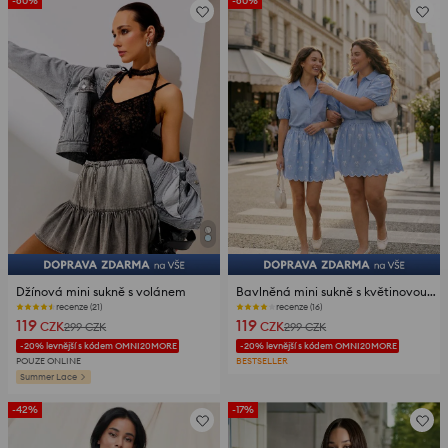
-60%
-60%
Džínová mini sukně s volánem
Bavlněná mini sukně s květinovou výšivkou
recenze (21)
recenze (16)
119
119
CZK
CZK
299
CZK
299
CZK
-20% levnější s kódem OMNI20MORE
-20% levnější s kódem OMNI20MORE
POUZE ONLINE
BESTSELLER
Summer Lace
-42%
-17%