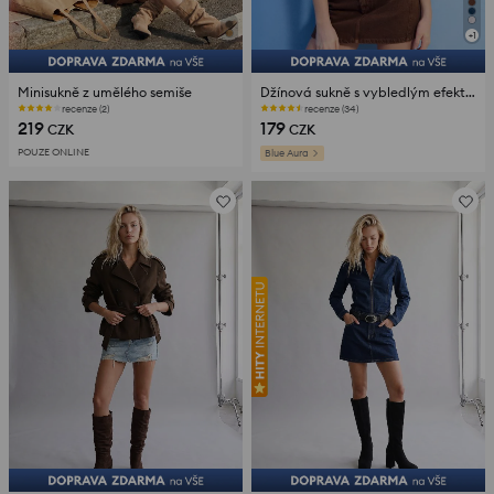
+
1
Minisukně z umělého semiše
Džínová sukně s vybledlým efektem
recenze (2)
recenze (34)
219
179
CZK
CZK
POUZE ONLINE
Blue Aura