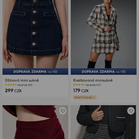
Džínová mini sukně
Kostkovaná minisukně
recenze (33)
recenze (47)
299
179
CZK
CZK
Smart Casual