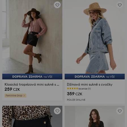
Klasická trapézová mini sukně s dekorativní sponou
Džínová mini sukně s cvočky
259
recenze (11)
CZK
359
CZK
Feminine Drop
POUZE ONLINE