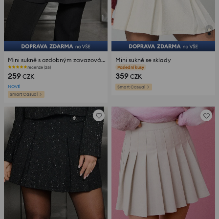
Mini sukně s ozdobným zavazováním
Mini sukně se sklady
recenze (25)
recenze (130)
259
359
CZK
CZK
NOVÉ
Smart Casual
Smart Casual