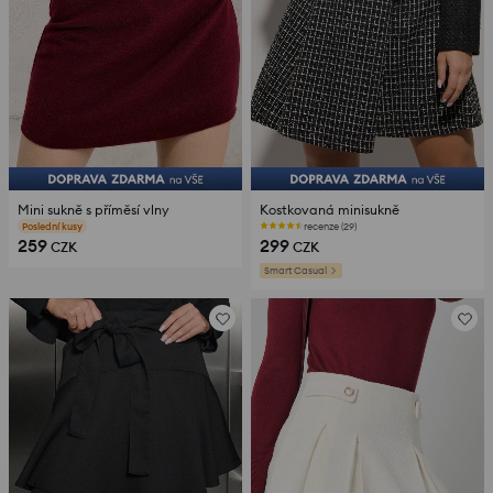
Mini sukně s příměsí vlny
Kostkovaná minisukně
recenze (16)
recenze (29)
259
299
CZK
CZK
Smart Casual