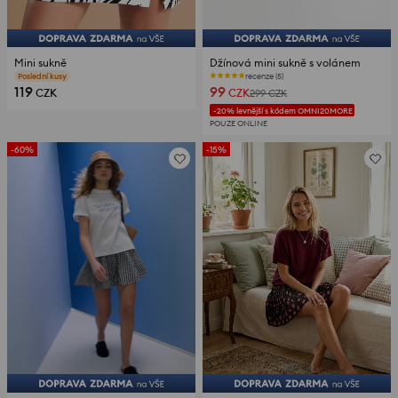
Mini sukně
Džínová mini sukně s volánem
recenze (44)
recenze (5)
119
99
CZK
CZK
299
CZK
-20% levnější s kódem OMNI20MORE
POUZE ONLINE
-60%
-15%