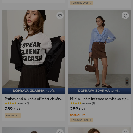
Feminine Drop
Pruhovaná sukně s příměsí viskózy a páskem
Mini sukně z imitace semiše se zipem
recenze (1)
recenze (7)
259
259
CZK
CZK
BESTSELLER
Prep BTS
Feminine Drop