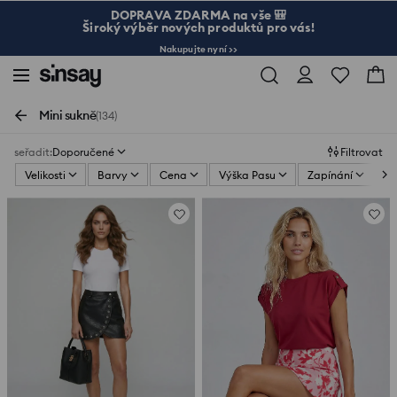
DOPRAVA ZDARMA na vše 🎒
Široký výběr nových produktů pro vás!
Nakupujte nyní >>
Mini sukně
(134)
seřadit
:
Doporučené
Filtrovat
Velikosti
Barvy
Cena
Výška Pasu
Zapínání
K