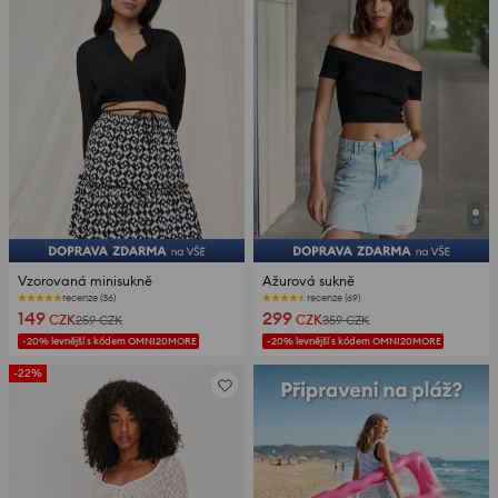
Vzorovaná minisukně
Ažurová sukně
recenze (36)
recenze (69)
149
299
CZK
CZK
259
CZK
359
CZK
-20% levnější s kódem OMNI20MORE
-20% levnější s kódem OMNI20MORE
-22%