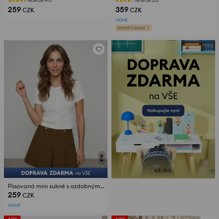
recenze (40)
recenze (23)
259
359
CZK
CZK
NOVÉ
Smart Casual
Plisovaná mini sukně s ozdobnými knoflíky
259
CZK
NOVÉ