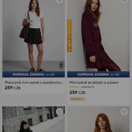
Plisovaná mini sukně s ozdobnými knoflíky
Mini sukně se sklady a pásem
259
recenze (3)
CZK
259
CZK
Prep BTS