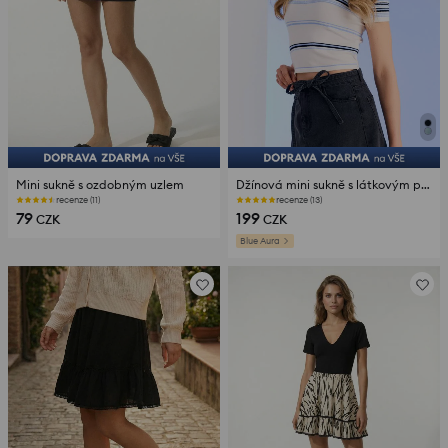
Mini sukně s ozdobným uzlem
Džínová mini sukně s látkovým páskem
recenze (11)
recenze (13)
79
199
CZK
CZK
Blue Aura