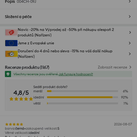
Popis
004CH-09J
Složení a péče
Navíc -20% na Výprodej až -50% při nákupu alespoň 2
produktů (Nařízení)
Jsme z Evropské unie
Doručení do 4 dnů nebo sleva -15% na váš další nákup
(Nařízení)
Recenze produktu
(
1167
)
Zobrazit recenze
Všechny recenze jsou ověřené.
Jak funguje hodnocení?
Seděl produkt dobře?
4,8/5
menší
6
%
ideální
92
%
větší
1
%
2026-08-07
barva
:
černá
zakoupená velikost
:
S
Věrné velikosti
:
ideální