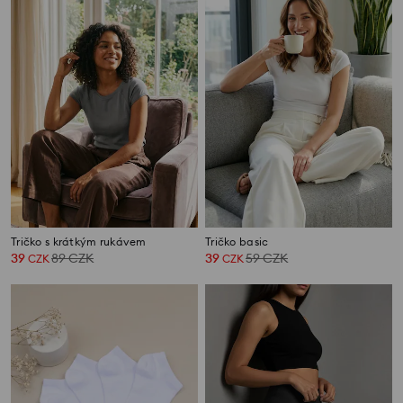
Tričko s krátkým rukávem
Tričko basic
39
89
CZK
39
59
CZK
CZK
CZK