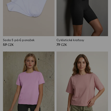
Sada 5 párů ponožek
Cyklistické kraťasy
59
79
CZK
CZK