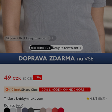
Zobrazit fotografie z recenzí
Koupit tento set
fotografie
1
/
5
49
CZK
-17%
59
CZK
+10 body
Sinsay Club
-20%
S KÓDEM
OMNI20MORE
Tričko s krátkým rukávem
4,8/5
(
1167
)
Barva
:
šedá