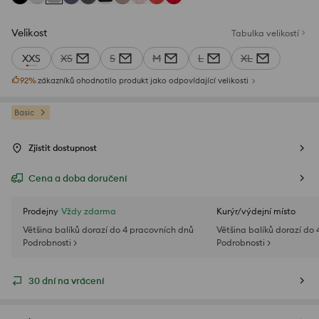
Velikost
Tabulka velikostí
XXS
XS
S
M
L
XL
92
%
zákazníků ohodnotilo produkt jako odpovídající velikosti
Basic
Zjistit dostupnost
Cena a doba doručení
Prodejny
Vždy zdarma
Kurýr/výdejní místo
Většina balíků dorazí do 4 pracovních dnů
Většina balíků dorazí do
Podrobnosti >
Podrobnosti >
30 dní na vrácení