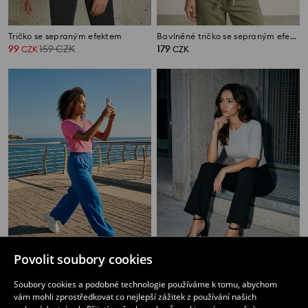
Tričko se sepraným efektem
Bavlněné tričko se sepraným efektem
99
159
CZK
179
CZK
CZK
Povolit soubory cookies
Tričko basic
Tričko z žebrovaného úpletu
89
79
Soubory cookies a podobné technologie používáme k tomu, abychom
CZK
CZK
vám mohli zprostředkovat co nejlepší zážitek z používání našich