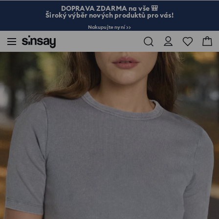
DOPRAVA ZDARMA na vše 🎒
Široký výběr nových produktů pro vás!
Nakupujte nyní >>
Sinsay
Žena
Tričko s krátkým rukávem