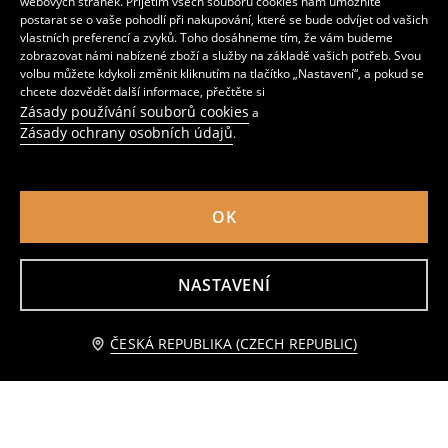
webových stránek. Přijetím všech souborů cookies nám umožníte
postarat se o vaše pohodlí při nakupování, které se bude odvíjet od vašich
vlastních preferencí a zvyků. Toho dosáhneme tím, že vám budeme
zobrazovat námi nabízené zboží a služby na základě vašich potřeb. Svou
volbu můžete kdykoli změnit kliknutím na tlačítko „Nastavení“, a pokud se
chcete dozvědět další informace, přečtěte si
Zásady používání souborů cookies
a
Zásady ochrany osobních údajů
.
OK
NASTAVENÍ
Bavlněné pruhované tričko s krátkým rukávem
Tričko basic
119
59
CZK
CZK
Přidat do košíku
ČESKÁ REPUBLIKA (CZECH REPUBLIC)
49 CZK