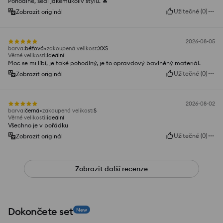
Pohodlné, sedí jakémukoliv stylu. 🔥
Užitečné
(
0
)
Zobrazit originál
2026-08-05
barva
:
béžová
zakoupená velikost
:
XXS
Věrné velikosti
:
ideální
Moc se mi líbí, je také pohodlný, je to opravdový bavlněný materiál.
Užitečné
(
0
)
Zobrazit originál
2026-08-02
barva
:
černá
zakoupená velikost
:
S
Věrné velikosti
:
ideální
Všechno je v pořádku
Užitečné
(
0
)
Zobrazit originál
Zobrazit další recenze
Dokončete set
New