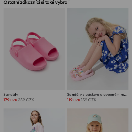
Ostatní zákazníci si také vybrali
Sandály
Sandály s páskem a ovocným motivem
179
259
CZK
119
159
CZK
CZK
CZK