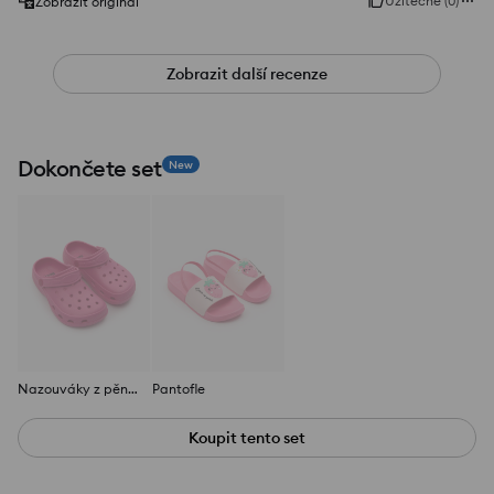
Užitečné
(
0
)
Zobrazit originál
Zobrazit další recenze
Dokončete set
New
Nazouváky z pěnového materiálu s páskem na patě
Pantofle
Koupit tento set