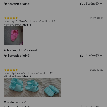
Užitečné
(
0
)
Zobrazit originál
2026-01-16
barva
:
sytě růžová
zakoupená velikost
:
29
Věrné velikosti
:
ideální
Pohodlné, dobrá velikost.
Užitečné
(
0
)
Zobrazit originál
2025-12-25
barva
:
tyrkysová
zakoupená velikost
:
28
Věrné velikosti
:
ideální
Chladné a jasné