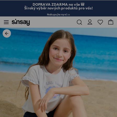
DOPRAVA ZDARMA na vše 🎒
Široký výběr nových produktů pro vás!
Nakupujte nyní >>