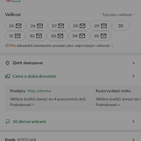
Velikost
Tabulka velikostí
25
26
27
28
29
30
31
32
33
34
35
79
%
zákazníků ohodnotilo produkt jako odpovídající velikosti
Zjistit dostupnost
Cena a doba doručení
Prodejny
Vždy zdarma
Kurýr/výdejní místo
Většina balíků dorazí do 4 pracovních dnů
Většina balíků dorazí do
Podrobnosti >
Podrobnosti >
30 dní na vrácení
Popis
921DT-06X