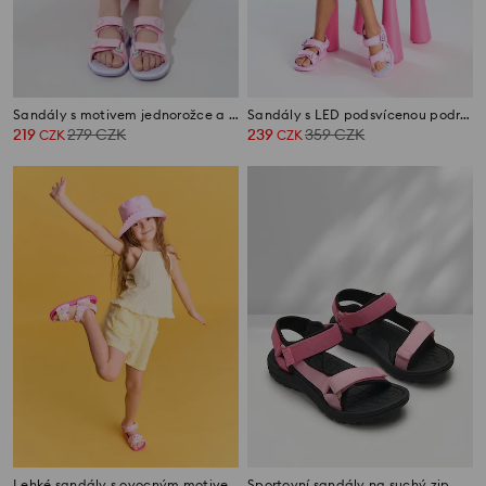
Sandály s motivem jednorožce a LED světly
Sandály s LED podsvícenou podrážkou Minnie Mouse
219
279
CZK
239
359
CZK
CZK
CZK
Lehké sandály s ovocným motivem
Sportovní sandály na suchý zip