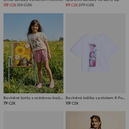
119
159
CZK
99
279
CZK
CZK
CZK
Bavlněné šortky s ozdobnou krajkou
Bavlněná košilka s potiskem K-Pop Demon Hunters
79
119
CZK
CZK