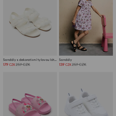
Sandály s dekorativní tylovou látkou
Sandály
179
259
CZK
139
259
CZK
CZK
CZK