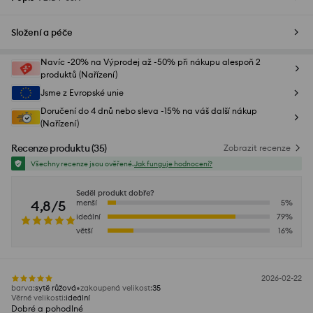
Složení a péče
Navíc -20% na Výprodej až -50% při nákupu alespoň 2
produktů (Nařízení)
Jsme z Evropské unie
Doručení do 4 dnů nebo sleva -15% na váš další nákup
(Nařízení)
Recenze produktu
(
35
)
Zobrazit recenze
Všechny recenze jsou ověřené.
Jak funguje hodnocení?
Seděl produkt dobře?
4,8/5
menší
5
%
ideální
79
%
větší
16
%
2026-02-22
barva
:
sytě růžová
zakoupená velikost
:
35
Věrné velikosti
:
ideální
Dobré a pohodlné