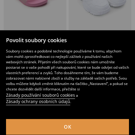
Pantofle s třpytkami L.O.L. Surprise
Tenisky z umělé kůže
Povolit soubory cookies
179
259
CZK
CZK
Soubory cookies a podobné technologie používáme k tomu, abychom
vám mohli zprostředkovat co nejlepší zážitek z používání našich
webových stránek. Přijetím všech souborů cookies nám umožníte
postarat se o vaše pohodlí při nakupování, které se bude odvíjet od vašich
vlastních preferencí a zvyků. Toho dosáhneme tím, že vám budeme
zobrazovat námi nabízené zboží a služby na základě vašich potřeb. Svou
volbu můžete kdykoli změnit kliknutím na tlačítko „Nastavení“, a pokud se
chcete dozvědět další informace, přečtěte si
Zásady používání souborů cookies
a
Zásady ochrany osobních údajů
.
OK