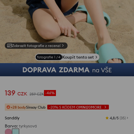
Zobrazit fotografie z recenzí
Koupit tento set
fotografie
1
/
4
139
CZK
-46%
259
CZK
+28 body
Sinsay Club
-20%
S KÓDEM
OMNI20MORE
Sandály
4,8/5
(
35
)
Barva
:
tyrkysová