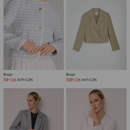
Blejzr
Blejzr
119
479
CZK
339
419
CZK
CZK
CZK