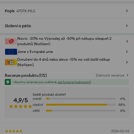
Popis
4707X-MLC
Složení a péče
Navíc -20% na Výprodej až -50% při nákupu alespoň 2
produktů (Nařízení)
Jsme z Evropské unie
Doručení do 4 dnů nebo sleva -15% na váš další nákup
(Nařízení)
Recenze produktu
(
172
)
Zobrazit recenze
Všechny recenze jsou ověřené.
Jak funguje hodnocení?
Seděl produkt dobře?
4,9/5
menší
4
%
ideální
88
%
větší
8
%
2026-05-04