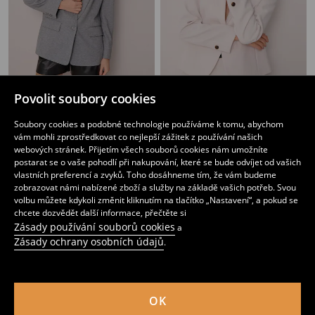
Povolit soubory cookies
Klasické sako na knoflík
Klasické sako na knoflík
479
239
419
CZK
CZK
CZK
Soubory cookies a podobné technologie používáme k tomu, abychom
vám mohli zprostředkovat co nejlepší zážitek z používání našich
webových stránek. Přijetím všech souborů cookies nám umožníte
postarat se o vaše pohodlí při nakupování, které se bude odvíjet od vašich
vlastních preferencí a zvyků. Toho dosáhneme tím, že vám budeme
zobrazovat námi nabízené zboží a služby na základě vašich potřeb. Svou
volbu můžete kdykoli změnit kliknutím na tlačítko „Nastavení“, a pokud se
chcete dozvědět další informace, přečtěte si
Zásady používání souborů cookies
a
Zásady ochrany osobních údajů
.
OK