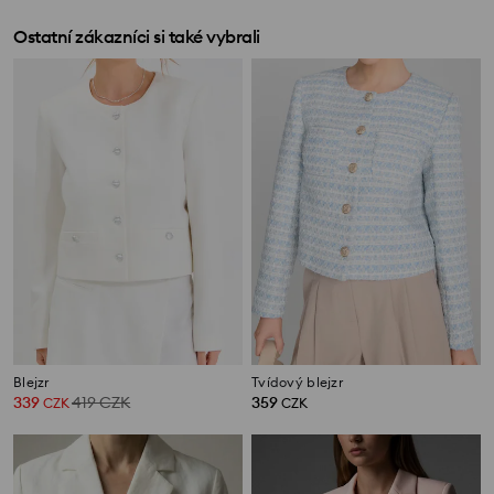
Ostatní zákazníci si také vybrali
Blejzr
Tvídový blejzr
339
419
CZK
359
CZK
CZK