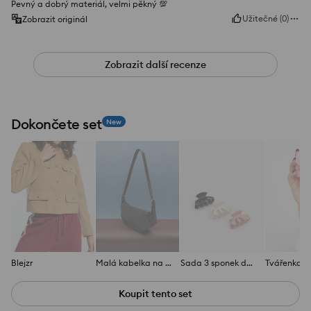
Pevný a dobrý materiál, velmi pěkný 💯
Užitečné
(
0
)
Zobrazit originál
Zobrazit další recenze
Dokončete set
New
Blejzr
Malá kabelka na rameno
Sada 3 sponek do vlasů
Tvářenka
Koupit tento set