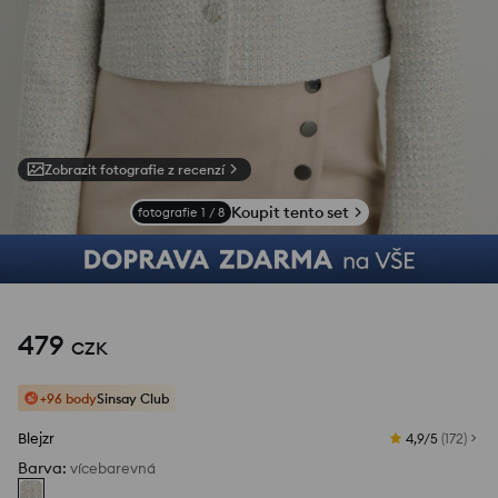
Zobrazit fotografie z recenzí
Koupit tento set
fotografie
1
/
8
479
CZK
+96 body
Sinsay Club
Blejzr
4,9/5
(
172
)
Barva
:
vícebarevná