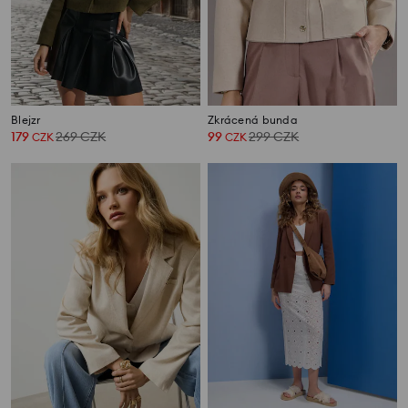
Blejzr
Zkrácená bunda
179
269
CZK
99
299
CZK
CZK
CZK