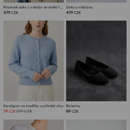
Klasické sako z viskózy se směsí lnu
Sako s viskózou
479
479
CZK
CZK
Kardigan na knoflíky s příměsí vlny
Baleríny
79
299
CZK
89
CZK
CZK