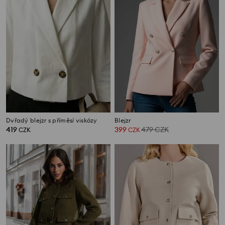
Dvřadý blejzr s příměsí viskózy
Blejzr
419
399
479
CZK
CZK
CZK