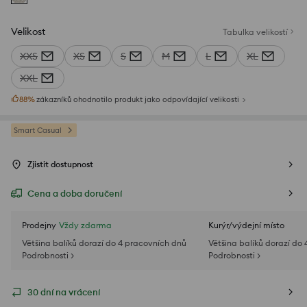
Velikost
Tabulka velikostí
XXS
XS
S
M
L
XL
XXL
88
%
zákazníků ohodnotilo produkt jako odpovídající velikosti
Smart Casual
Zjistit dostupnost
Cena a doba doručení
Prodejny
Vždy zdarma
Kurýr/výdejní místo
Většina balíků dorazí do 4 pracovních dnů
Většina balíků dorazí do
Podrobnosti >
Podrobnosti >
30 dní na vrácení