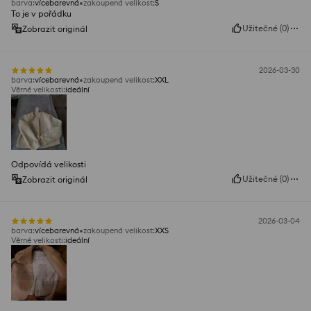
barva
:
vícebarevná
zakoupená velikost
:
S
To je v pořádku
Užitečné
(
0
)
Zobrazit originál
2026-03-30
barva
:
vícebarevná
zakoupená velikost
:
XXL
Věrné velikosti
:
ideální
Odpovídá velikosti
Užitečné
(
0
)
Zobrazit originál
2026-03-04
barva
:
vícebarevná
zakoupená velikost
:
XXS
Věrné velikosti
:
ideální