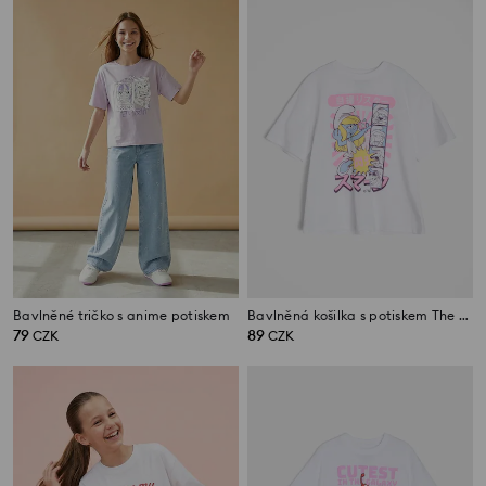
Bavlněné tričko s anime potiskem
Bavlněná košilka s potiskem The Smurfs
79
89
CZK
CZK