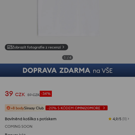
Zobrazit fotografie z recenzí
1
/
4
39
CZK
-34%
59
CZK
+8 body
Sinsay Club
-20%
S KÓDEM
OMNI20MORE
Bavlněná košilka s potiskem
4,9/5
(
11
)
COMING SOON