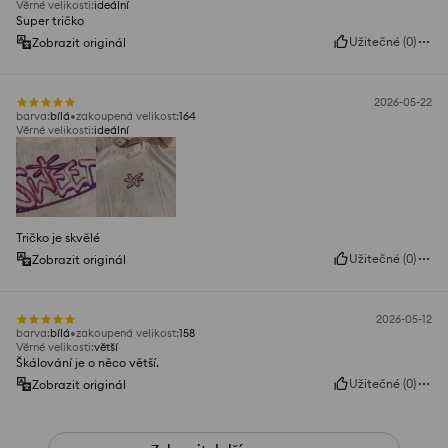
Věrné velikosti
:
ideální
Super tričko
Užitečné
(
0
)
Zobrazit originál
2026-05-22
barva
:
bílá
zakoupená velikost
:
164
Věrné velikosti
:
ideální
Tričko je skvělé
Užitečné
(
0
)
Zobrazit originál
2026-05-12
barva
:
bílá
zakoupená velikost
:
158
Věrné velikosti
:
větší
Škálování je o něco větší.
Užitečné
(
0
)
Zobrazit originál