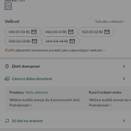
Barva
:
bílá
Velikost
Tabulka velikostí
140 (9-10 R)
146 (10-11 R)
152 (11-12 R)
158 (12-13 R)
164 (13-14 R)
63
%
zákazníků ohodnotilo produkt jako odpovídající velikosti
Zjistit dostupnost
Cena a doba doručení
Prodejny
Vždy zdarma
Kurýr/výdejní místo
Většina balíků dorazí do 4 pracovních dnů
Většina balíků dorazí do
Podrobnosti >
Podrobnosti >
30 dní na vrácení