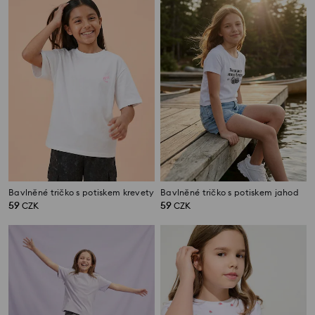
Bavlněné tričko s potiskem krevety
Bavlněné tričko s potiskem jahod
59
59
CZK
CZK