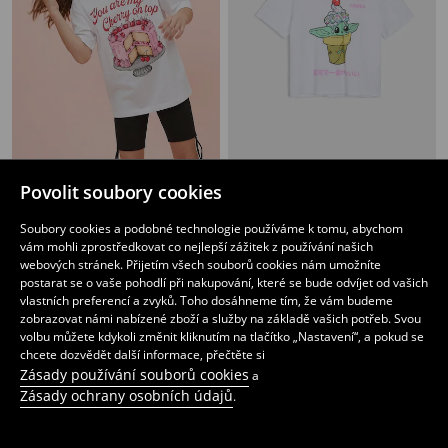
Bavlněné tričko s potiskem dortu
Bavlněná košilka s potiskem Star Wars
Povolit soubory cookies
79
89
CZK
CZK
Soubory cookies a podobné technologie používáme k tomu, abychom
vám mohli zprostředkovat co nejlepší zážitek z používání našich
webových stránek. Přijetím všech souborů cookies nám umožníte
postarat se o vaše pohodlí při nakupování, které se bude odvíjet od vašich
vlastních preferencí a zvyků. Toho dosáhneme tím, že vám budeme
zobrazovat námi nabízené zboží a služby na základě vašich potřeb. Svou
volbu můžete kdykoli změnit kliknutím na tlačítko „Nastavení“, a pokud se
chcete dozvědět další informace, přečtěte si
Zásady používání souborů cookies
a
Zásady ochrany osobních údajů
.