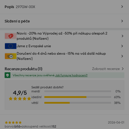
Popis
297GW-00X
Složení a péče
Navíc -20% na Výprodej až -50% při nákupu alespoň 2
produktů (Nařízení)
Jsme z Evropské unie
Doručení do 4 dnů nebo sleva -15% na váš další nákup
(Nařízení)
Recenze produktu
(
11
)
Zobrazit recenze
Všechny recenze jsou ověřené.
Jak funguje hodnocení?
Seděl produkt dobře?
4,9/5
menší
0
%
ideální
63
%
větší
38
%
2026-06-01
barva
:
bílá
zakoupená velikost
:
152