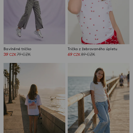
Bavlněné tričko
Tričko z žebrovaného úpletu
39
79
CZK
69
89
CZK
CZK
CZK