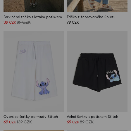
Bavlněné tričko s letním potiskem
Tričko z žebrovaného úpletu
39
89
CZK
79
CZK
CZK
Oversize šortky bermudy Stitch
Volné šortky s potiskem Stitch
69
139
CZK
69
89
CZK
CZK
CZK