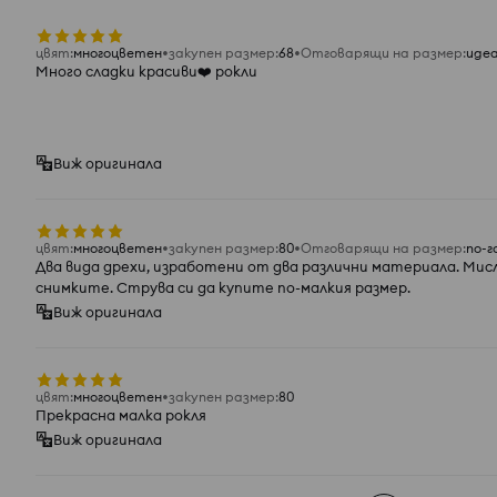
цвят
:
многоцветен
закупен размер
:
68
Отговарящи на размер
:
иде
Много сладки красиви❤️ рокли
Виж оригинала
цвят
:
многоцветен
закупен размер
:
80
Отговарящи на размер
:
по-г
Два вида дрехи, изработени от два различни материала. Мисл
снимките. Струва си да купите по-малкия размер.
Виж оригинала
цвят
:
многоцветен
закупен размер
:
80
Прекрасна малка рокля
Виж оригинала