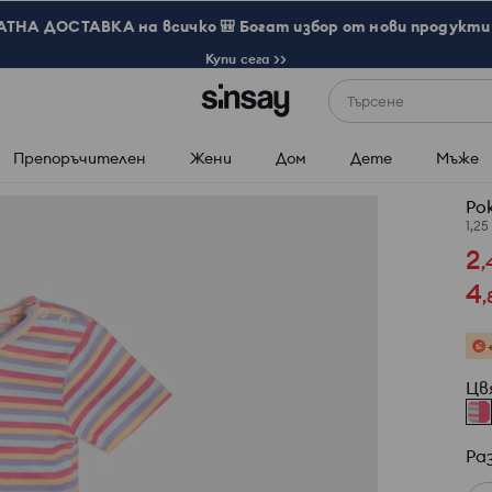
ТНА ДОСТАВКА на всичко 🎒 Богат избор от нови продукти 
Купи сега >>
Търсене
Препоръчителен
Жени
Дом
Дете
Мъже
Рок
1,25
2
,
4
,
Цв
Ра