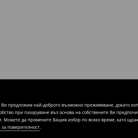
а Ви предложим най-доброто възможно преживяване, докато изп
добство при пазаруване въз основа на собствените Ви предпочи
и. Можете да промените Вашия избор по всяко време, като щрак
 за поверителност
.