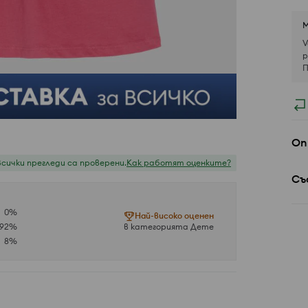
М
V
р
П
Оп
Всички прегледи са проверени.
Как работят оценките?
Съ
0
%
Най-високо оценен
92
%
в категорията Дете
8
%