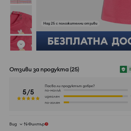
Над 25 с положителни отзиви
Вижте снимки от отзиви
Отзиви за продукта
(
25
)
Пасва ли продуктът добре?
5/5
по-малък
идеален
по-голям
Вид
Филтър
1