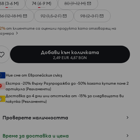
68 (3-6 М)
74 (6-9 М)
80 (9-12 М)
86 (12-18 М)
92 (1,5-2 Г)
98 (2-3 Г)
2
%
от клиентите са оценили продукта като отговарящ на
азмера
Добави към количката
2,49 EUR
4,87 BGN
Ние сме от Европейския съюз
Екстра -20% върху Разпродажба до -50% когато купите поне 2
артикула (Регламенти)
Доставка до 4 дни или отстъпка от -15% за следващата ви
покупка (Регламенти)
Проверете наличността
Време за доставка и цена