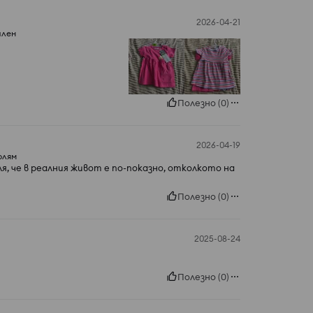
2026-04-21
ален
Полезно
(
0
)
2026-04-19
олям
я, че в реалния живот е по-показно, отколкото на
Полезно
(
0
)
2025-08-24
Полезно
(
0
)