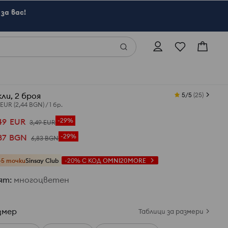
за вас!
ли, 2 броя
5/5
(
25
)
 EUR
(2,44 BGN)
/
1 бр.
49
EUR
-29%
3
,
49
EUR
87
BGN
-29%
6
,
83
BGN
+5 точки
Sinsay Club
-20%
С КОД
OMNI20MORE
ят
:
многоцветен
змер
Таблици за размери