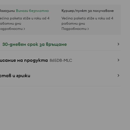
агазини
Винаги безплатно
Куриер/пункт за получаване
ećina paketa stiže u roku od 4
Većina paketa stiže u roku od 4
аботни дни
работни дни
одробности >
Подробности >
30-дневен срок за връщане
исание на продукта
865DB-MLC
став и грижи