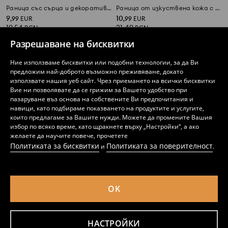
Раница със сърца и декоративен висулка във форма на сърце
Раница от изкуствена кожа с релефен монограм
9
10
,
99
EUR
,
99
EUR
19,54
21,49
BGN
BGN
Разрешаване на бисквитки
Ние използваме бисквитки или подобни технологии, за да Ви
предложим най-доброто възможно преживяване, докато
използвате нашия уеб сайт. Чрез приемането на всички бисквитки
Вие ни позволявате да се грижим за Вашето удобство при
пазаруване въз основа на собствените Ви предпочитания и
навици, като подбираме показването на продуктите и услугите,
които предлагаме за Вашите нужди. Можете да промените Вашия
избор по всяко време, като щракнете върху „Настройки“, а ако
желаете да научите повече, прочетете
Политиката за бисквитки
Политиката за поверителност
и
.
OK
Чорапи, 5 чифта
Чорапи, 5 чифта
2
2
,
49
EUR
,
49
EUR
4,87
4,87
BGN
BGN
НАСТРОЙКИ