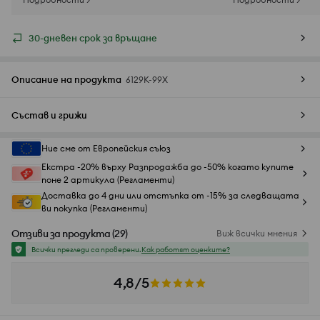
30-дневен срок за връщане
Описание на продукта
6129K-99X
Състав и грижи
Ние сме от Европейския съюз
Екстра -20% върху Разпродажба до -50% когато купите
поне 2 артикула (Регламенти)
Доставка до 4 дни или отстъпка от -15% за следващата
ви покупка (Регламенти)
Отзиви за продукта
(
29
)
Виж всички мнения
Всички прегледи са проверени.
Как работят оценките?
4,8/5