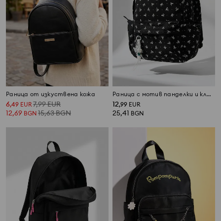
Раница от изкуствена кожа
Раница с мотив панделки и ключодържател
6
7,99
EUR
12
,
49
EUR
,
99
EUR
12,69
15,63
BGN
25,41
BGN
BGN