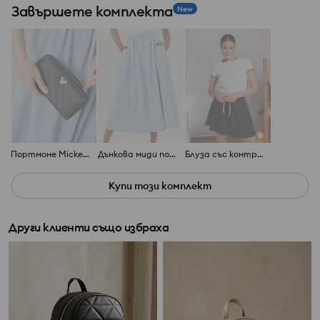
Завършете комплекта
New
Портмоне Mickey Mouse
Дънкова миди пола
Блуза със контрастиращи краища
Купи този комплект
Други клиенти също избраха