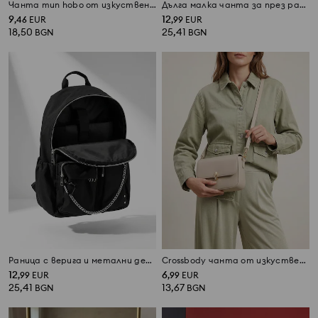
Чанта тип hobo от изкуствен велур
Дълга малка чанта за през рамо от еко велур с ключодържател
9
12
,
46
EUR
,
99
EUR
18,50
25,41
BGN
BGN
Раница с верига и метални детайли
Crossbody чанта от изкуствена кожа
12
6
,
99
EUR
,
99
EUR
25,41
13,67
BGN
BGN