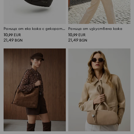
Раница от еко кожа с декоративен цип
Раница от изкуствена кожа
10
10
,
99
EUR
,
99
EUR
21,49
21,49
BGN
BGN