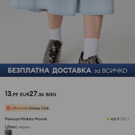
13
27
,
99
EUR
,
36
BGN
+28 точки
Sinsay Club
Раница Mickey Mouse
4,8/5
(
29
)
Цвят
:
черeн