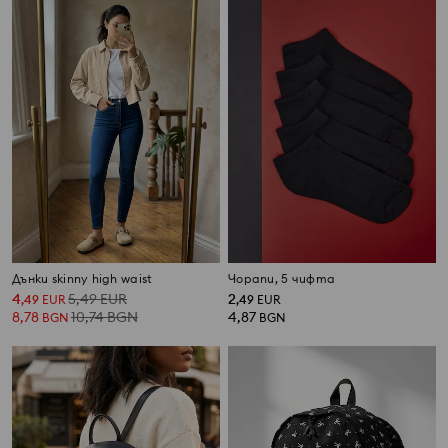
Дънки skinny high waist
Чорапи, 5 чифта
4
5,49
EUR
2
,
49
EUR
,
49
EUR
8,78
10,74
BGN
4,87
BGN
BGN