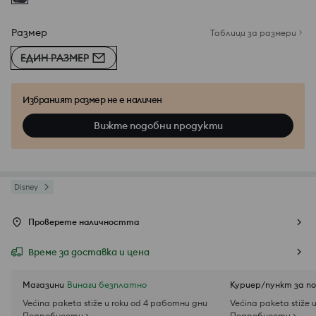
Размер
Таблици за размери
ЕДИН РАЗМЕР
Избраният размер не е наличен
Вижте подобни продукти
Disney
Проверете наличността
Време за доставка и цена
Магазини
Винаги безплатно
Куриер/пункт за п
Većina paketa stiže u roku od 4 работни дни
Većina paketa stiže 
Подробности >
Подробности >