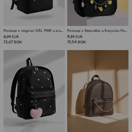
Раница с надпис GRL PWR и розови ципове
Раница с верижка и висулки PomPomPurin
6
9
,
99
EUR
,
99
EUR
13,67
19,54
BGN
BGN