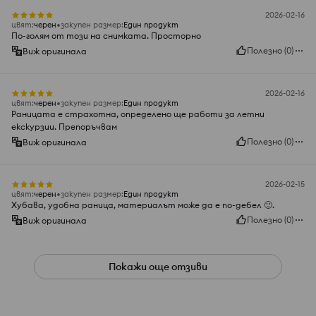
2026-02-16
цвят
:
черeн
закупен размер
:
Един продукт
По-голям от този на снимката. Просторно
Полезно
(
0
)
Виж оригинала
2026-02-16
цвят
:
черeн
закупен размер
:
Един продукт
Раницата е страхотна, определено ще работи за летни
екскурзии. Препоръчвам
Полезно
(
0
)
Виж оригинала
2026-02-15
цвят
:
черeн
закупен размер
:
Един продукт
Хубава, удобна раница, материалът може да е по-дебел 🙂.
Полезно
(
0
)
Виж оригинала
Покажи още отзиви