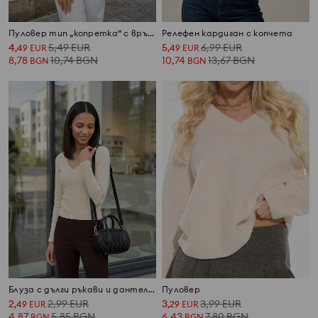
Пуловер тип „копретка“ с връзка за стягане
Релефен кардиган с копчета
4
5,49
EUR
5
6,99
EUR
,
49
EUR
,
49
EUR
8,78
10,74
BGN
10,74
13,67
BGN
BGN
BGN
Блуза с дълги ръкави и дантела при деколтето
Пуловер
2
2,99
EUR
3
3,99
EUR
,
49
EUR
,
29
EUR
4,87
5,85
BGN
6,43
7,80
BGN
BGN
BGN