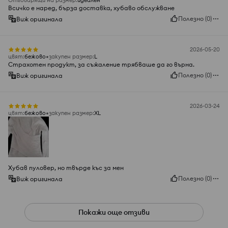
Отговарящи на размер
:
идеален
Всичко е наред, бърза доставка, хубаво обслужване
Полезно
(
0
)
Виж оригинала
2026-05-20
цвят
:
бежово
закупен размер
:
L
Страхотен продукт, за съжаление трябваше да го върна.
Полезно
(
0
)
Виж оригинала
2026-03-24
цвят
:
бежово
закупен размер
:
XL
Хубав пуловер, но твърде къс за мен
Полезно
(
0
)
Виж оригинала
Покажи още отзиви