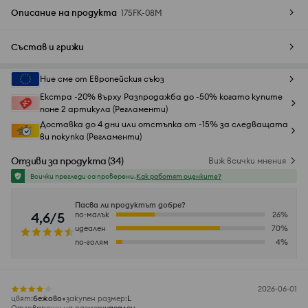
Описание на продукта
175FK-08M
Състав и грижи
Ние сме от Европейския съюз
Екстра -20% върху Разпродажба до -50% когато купите
поне 2 артикула (Регламенти)
Доставка до 4 дни или отстъпка от -15% за следващата
ви покупка (Регламенти)
Отзиви за продукта
(
34
)
Виж всички мнения
Всички прегледи са проверени.
Как работят оценките?
Пасва ли продуктът добре?
4,6/5
по-малък
26
%
идеален
70
%
по-голям
4
%
2026-06-01
цвят
:
бежово
закупен размер
:
L