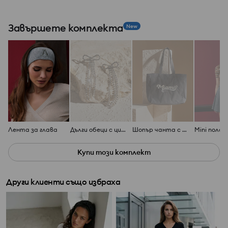
Завършете комплекта
New
Лента за глава
Дълги обеци с цирконий
Шопър чанта с текст Miami
Mini пола 
Купи този комплект
Други клиенти също избраха