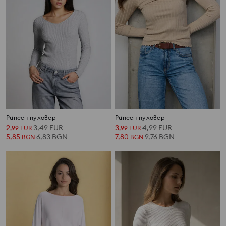
Рипсен пуловер
Рипсен пуловер
2
3,49
EUR
3
4,99
EUR
,
99
EUR
,
99
EUR
5,85
6,83
BGN
7,80
9,76
BGN
BGN
BGN