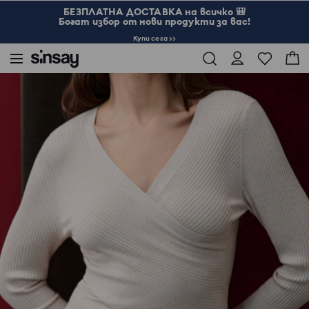
БЕЗПЛАТНА ДОСТАВКА на всичко 🎒
Богат избор от нови продукти за вас!
Купи сега >>
Sinsay
Жени
Пуловер с V-образно деколте