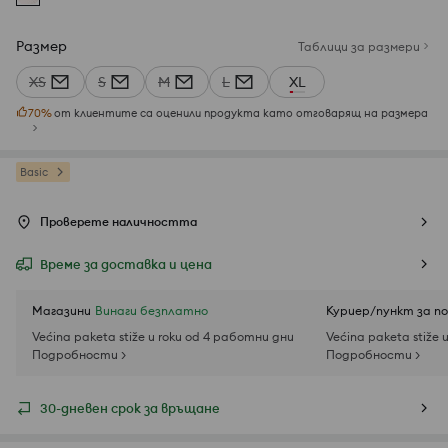
Размер
Таблици за размери
XS
S
M
L
XL
70
%
от клиентите са оценили продукта като отговарящ на размера
Basic
Проверете наличността
Време за доставка и цена
Магазини
Винаги безплатно
Куриер/пункт за п
Većina paketa stiže u roku od 4 работни дни
Većina paketa stiže 
Подробности >
Подробности >
30-дневен срок за връщане