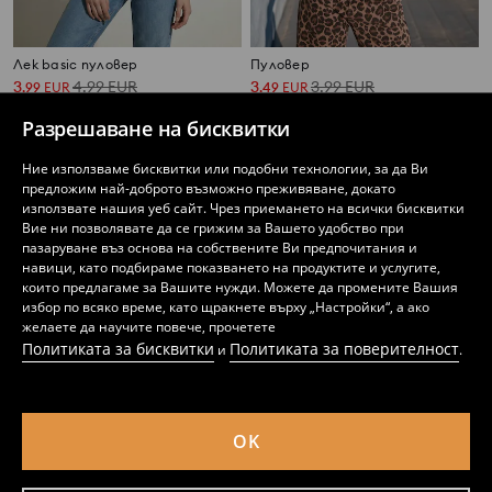
Лек basic пуловер
Пуловер
3
4,99
EUR
3
3,99
EUR
,
99
EUR
,
49
EUR
7,80
9,76
BGN
6,83
7,80
BGN
BGN
BGN
Разрешаване на бисквитки
Ние използваме бисквитки или подобни технологии, за да Ви
предложим най-доброто възможно преживяване, докато
използвате нашия уеб сайт. Чрез приемането на всички бисквитки
Вие ни позволявате да се грижим за Вашето удобство при
пазаруване въз основа на собствените Ви предпочитания и
навици, като подбираме показването на продуктите и услугите,
които предлагаме за Вашите нужди. Можете да промените Вашия
избор по всяко време, като щракнете върху „Настройки“, а ако
желаете да научите повече, прочетете
Политиката за бисквитки
Политиката за поверителност
и
.
OK
Оребрен пуловер
Вискозен пуловер
5
4
5,49
EUR
,
49
EUR
,
49
EUR