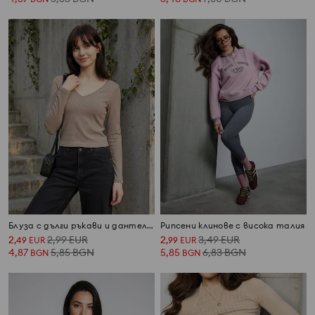
Блуза с дълги ръкави и дантела при деколтето
Рипсени клинове с висока талия
2
2,99
EUR
2
3,49
EUR
,
49
EUR
,
99
EUR
4,87
5,85
BGN
5,85
6,83
BGN
BGN
BGN