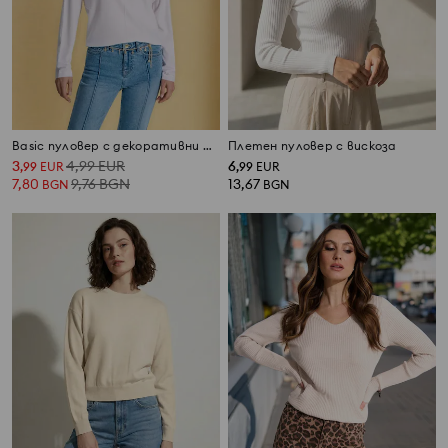
Basic пуловер с декоративни шевове и вискоза
Плетен пуловер с вискоза
3
4,99
EUR
6
,
99
EUR
,
99
EUR
7,80
9,76
BGN
13,67
BGN
BGN