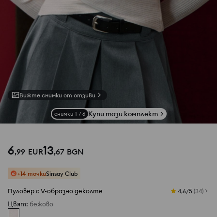
Вижте снимки от отзиви
Купи този комплект
снимки
1
/
6
6
13
,
99
EUR
,
67
BGN
+14 точки
Sinsay Club
Пуловер с V-образно деколте
4,6/5
(
34
)
Цвят
:
бежово