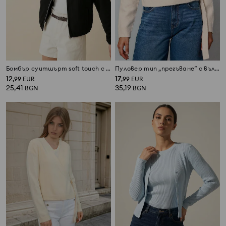
Бомбър суитшърт soft touch с вискоза
Пуловер тип „прегъване” с вълнена смес
12
17
,
99
EUR
,
99
EUR
25,41
35,19
BGN
BGN