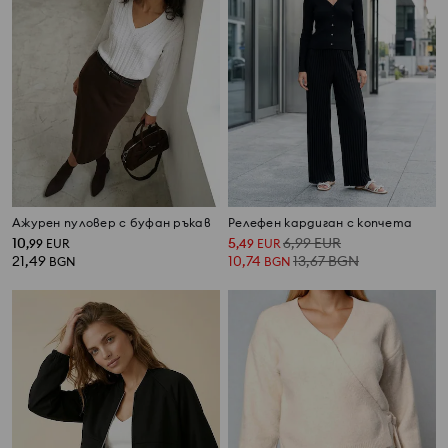
Ажурен пуловер с буфан ръкав
Релефен кардиган с копчета
10
5
6,99
EUR
,
99
EUR
,
49
EUR
21,49
10,74
13,67
BGN
BGN
BGN