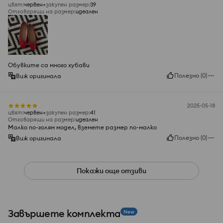
цвят
:
червeн
закупен размер
:
39
Отговарящи на размер
:
идеален
Обувките са много хубави
Полезно
(
0
)
Виж оригинала
2025-05-18
цвят
:
червeн
закупен размер
:
41
Отговарящи на размер
:
идеален
Малко по-голям модел, вземете размер по-малко
Полезно
(
0
)
Виж оригинала
Покажи още отзиви
Завършете комплекта
New