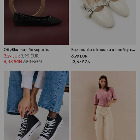
Обувки тип балеринки
Балеринки с каишки и сребърно покритие
3
3,99
EUR
6
,
29
EUR
,
99
EUR
6,43
7,80
BGN
13,67
BGN
BGN