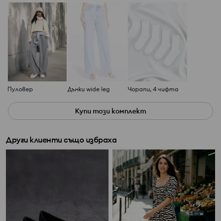
Пуловер
Дънки wide leg
Чорапи, 4 чифта
Купи този комплект
Други клиенти също избраха