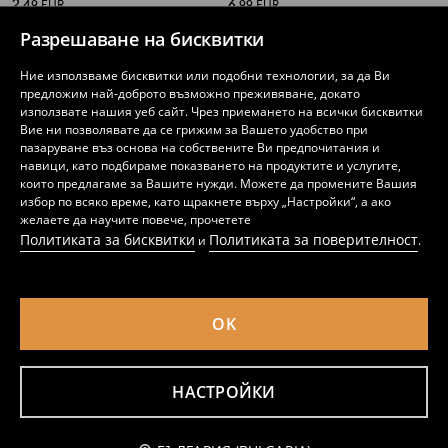
2
6
,
49
EUR
,
99
EUR
4,87
13,67
BGN
BGN
Разрешаване на бисквитки
Ние използваме бисквитки или подобни технологии, за да Ви
предложим най-доброто възможно преживяване, докато
използвате нашия уеб сайт. Чрез приемането на всички бисквитки
Вие ни позволявате да се грижим за Вашето удобство при
пазаруване въз основа на собствените Ви предпочитания и
навици, като подбираме показването на продуктите и услугите,
които предлагаме за Вашите нужди. Можете да промените Вашия
избор по всяко време, като щракнете върху „Настройки“, а ако
желаете да научите повече, прочетете
Политиката за бисквитки
Политиката за поверителност
и
.
OK
Чорапи, 5 чифта
Балеринки slingback с декоративна катарама и кожена стелка
2
9
,
49
EUR
,
99
EUR
4,87
19,54
BGN
BGN
НАСТРОЙКИ
Уведоми ме