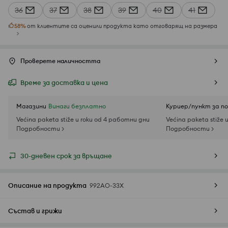
36
37
38
39
40
41
58
%
от клиентите са оценили продукта като отговарящ на размера
Проверете наличността
Време за доставка и цена
Магазини
Винаги безплатно
Куриер/пункт за п
Većina paketa stiže u roku od 4 работни дни
Većina paketa stiže 
Подробности >
Подробности >
30-дневен срок за връщане
Описание на продукта
992AO-33X
Състав и грижи