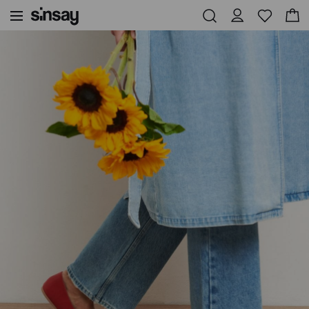
Sinsay
Жени
Обувки и аксесоари
Обувки тип балеринки