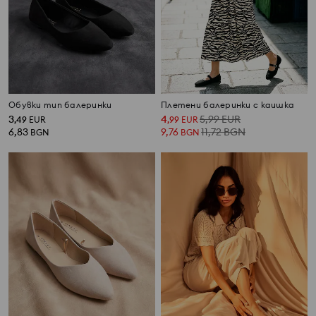
Обувки тип балеринки
Плетени балеринки с каишка
3
4
5,99
EUR
,
49
EUR
,
99
EUR
6,83
9,76
11,72
BGN
BGN
BGN