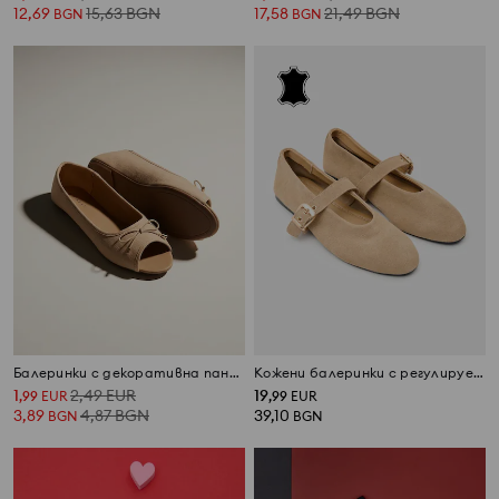
12,69
15,63
BGN
17,58
21,49
BGN
BGN
BGN
Балеринки с декоративна панделка
Кожени балеринки с регулируема каишка
1
2,49
EUR
19
,
99
EUR
,
99
EUR
3,89
4,87
BGN
39,10
BGN
BGN