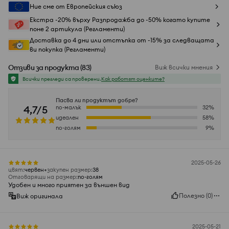
Ние сме от Европейския съюз
Екстра -20% върху Разпродажба до -50% когато купите
поне 2 артикула (Регламенти)
Доставка до 4 дни или отстъпка от -15% за следващата
ви покупка (Регламенти)
Отзиви за продукта
(
83
)
Виж всички мнения
Всички прегледи са проверени.
Как работят оценките?
Пасва ли продуктът добре?
4,7/5
по-малък
32
%
идеален
58
%
по-голям
9
%
2025-05-26
цвят
:
червeн
закупен размер
:
38
Отговарящи на размер
:
по-голям
Удобен и много приятен за външен вид
Полезно
(
0
)
Виж оригинала
2025-05-21