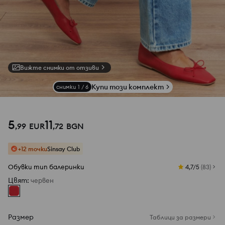
Вижте снимки от отзиви
Купи този комплект
снимки
1
/
6
5
11
,
99
EUR
,
72
BGN
+12 точки
Sinsay Club
Обувки тип балеринки
4,7/5
(
83
)
Цвят
:
червeн
Размер
Таблици за размери