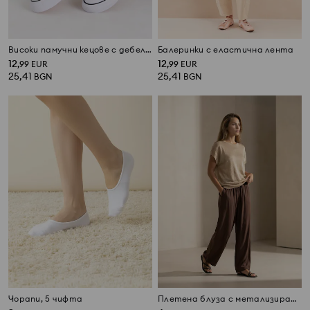
Високи памучни кецове с дебела подметка
Балеринки с еластична лента
12
12
,
99
EUR
,
99
EUR
25,41
25,41
BGN
BGN
Чорапи, 5 чифта
Плетена блуза с метализирана нишка и примес от вискоза