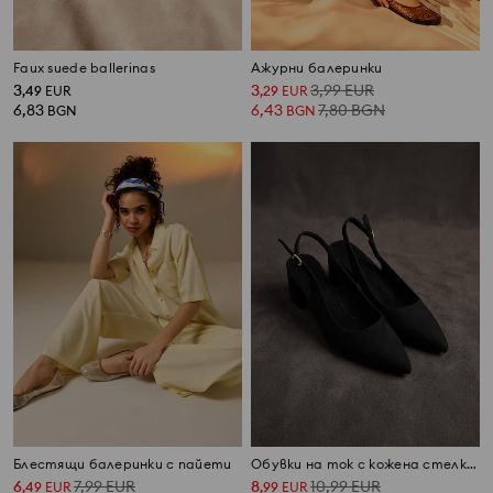
Faux suede ballerinas
Ажурни балеринки
3
3
3,99
EUR
,
49
EUR
,
29
EUR
6,83
6,43
7,80
BGN
BGN
BGN
Блестящи балеринки с пайети
Обувки на ток с кожена стелка от имитация на велур
6
7,99
EUR
8
10,99
EUR
,
49
EUR
,
99
EUR