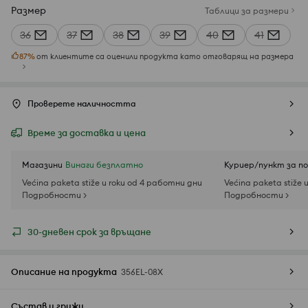
Размер
Таблици за размери
36
37
38
39
40
41
87
%
от клиентите са оценили продукта като отговарящ на размера
Проверете наличността
Време за доставка и цена
Магазини
Винаги безплатно
Куриер/пункт за п
Većina paketa stiže u roku od 4 работни дни
Većina paketa stiže 
Подробности >
Подробности >
30-дневен срок за връщане
Описание на продукта
356EL-08X
Състав и грижи