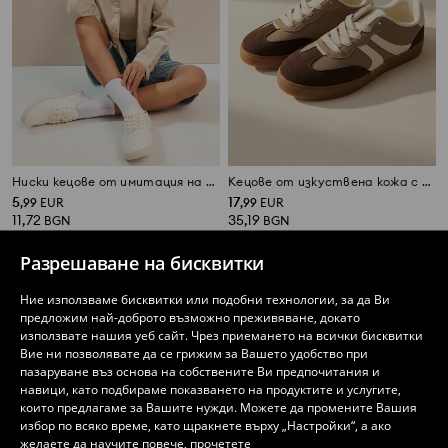
Ниски кецове от имитация на кожа
Кецове от изкуствена кожа с контрастни панели
5
17
,
99
EUR
,
99
EUR
11,72
35,19
BGN
BGN
Разрешаване на бисквитки
Ние използваме бисквитки или подобни технологии, за да Ви
предложим най-доброто възможно преживяване, докато
използвате нашия уеб сайт. Чрез приемането на всички бисквитки
Вие ни позволявате да се грижим за Вашето удобство при
пазаруване въз основа на собствените Ви предпочитания и
навици, като подбираме показването на продуктите и услугите,
които предлагаме за Вашите нужди. Можете да промените Вашия
избор по всяко време, като щракнете върху „Настройки“, а ако
желаете да научите повече, прочетете