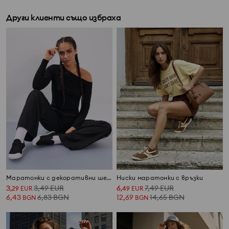
Други клиенти също избраха
Маратонки с декоративни шевове
Ниски маратонки с връзки
3
3,49
EUR
6
7,49
EUR
,
29
EUR
,
49
EUR
6,43
6,83
BGN
12,69
14,65
BGN
BGN
BGN