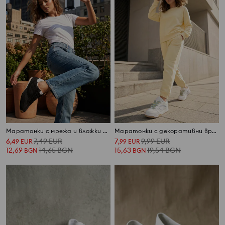
Маратонки с мрежа и вложки от изкуствен велур
Маратонки с декоративни връзки
6
7,49
EUR
7
9,99
EUR
,
49
EUR
,
99
EUR
12,69
14,65
BGN
15,63
19,54
BGN
BGN
BGN