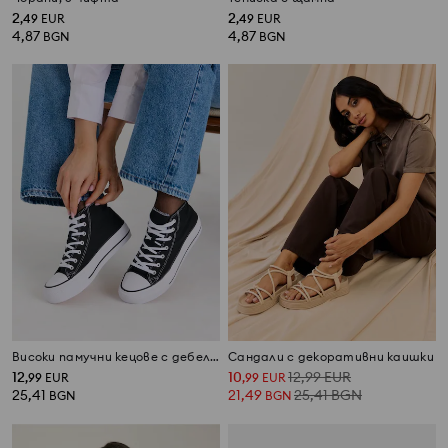
2
2
,
49
EUR
,
49
EUR
4,87
4,87
BGN
BGN
Високи памучни кецове с дебела подметка
Сандали с декоративни каишки
12
10
12,99
EUR
,
99
EUR
,
99
EUR
25,41
21,49
25,41
BGN
BGN
BGN