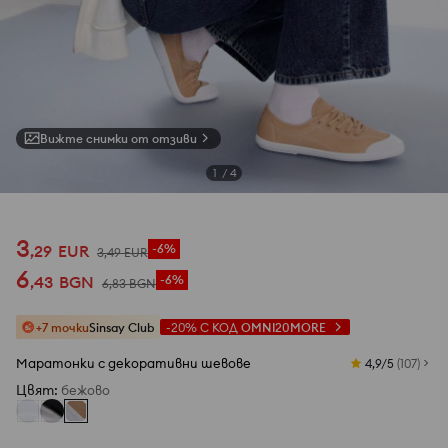
Вижте снимки от отзиви
1
/
4
3
,
29
EUR
-6%
3
,
49
EUR
6
,
43
BGN
-6%
6
,
83
BGN
+7 точки
Sinsay Club
-20%
С КОД
OMNI20MORE
Маратонки с декоративни шевове
4,9/5
(
107
)
Цвят
:
бежово