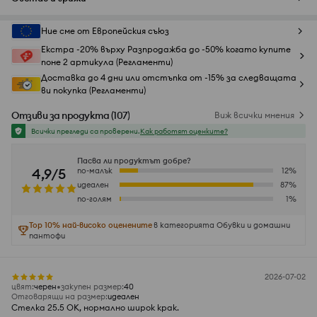
Ние сме от Европейския съюз
Екстра -20% върху Разпродажба до -50% когато купите
поне 2 артикула (Регламенти)
Доставка до 4 дни или отстъпка от -15% за следващата
ви покупка (Регламенти)
Отзиви за продукта
(
107
)
Виж всички мнения
Всички прегледи са проверени.
Как работят оценките?
Пасва ли продуктът добре?
4,9/5
по-малък
12
%
идеален
87
%
по-голям
1
%
Top 10% най-високо оценените
в категорията Обувки и домашни
пантофи
2026-07-02
цвят
:
черeн
закупен размер
:
40
Отговарящи на размер
:
идеален
Стелка 25.5 ОК, нормално широк крак.