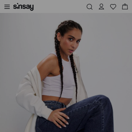
Sinsay
Жени
Обувки и аксесоари
Маратонки с декоративни шевове