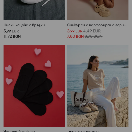
Ниски кецове с връзки
Сникърси с перфорирана горна част и масивна подметка
5
3
4,49
EUR
,
99
EUR
,
99
EUR
11,72
7,80
8,78
BGN
BGN
BGN
Чорапи, 5 чифта
Тениска с щампа