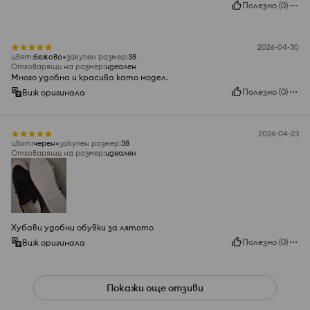
Полезно
(
0
)
2026-04-30
цвят
:
бежово
закупен размер
:
38
Отговарящи на размер
:
идеален
Много удобна и красива като модел.
Полезно
(
0
)
Виж оригинала
2026-04-23
цвят
:
черeн
закупен размер
:
38
Отговарящи на размер
:
идеален
Хубави удобни обувки за лятото
Полезно
(
0
)
Виж оригинала
Покажи още отзиви