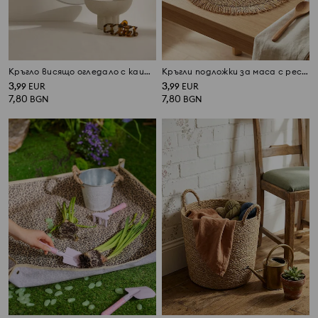
Кръгло висящо огледало с каишка
Кръгли подложки за маса с ресни 2 pack
3
3
,
99
EUR
,
99
EUR
7,80
7,80
BGN
BGN