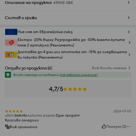
Описание на продукта
695HZ-08X
Състав и грижи
Ние сме от Европейския съюз
Екстра -20% върху Разпродажба до -50% когато купите
поне 2 артикула (Регламенти)
Доставка до 4 дни или отстъпка от -15% за следващата
ви покупка (Регламенти)
Отзиви за продукта
(
6
)
Виж всички мнения
Всички прегледи са проверени.
Как работят оценките?
4,7/5
2026-07-02
цвят
:
бежово
закупен размер
:
Един продукт
Красиво огледало
Полезно
(
0
)
Виж оригинала