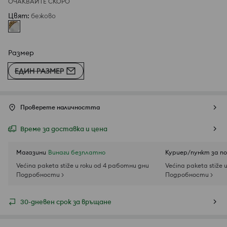
ОЧАКВАЙТЕ СКОРО
Цвят
:
бежово
Размер
ЕДИН РАЗМЕР
Проверете наличността
Време за доставка и цена
Магазини
Винаги безплатно
Куриер/пункт за п
Većina paketa stiže u roku od 4 работни дни
Većina paketa stiže 
Подробности >
Подробности >
30-дневен срок за връщане