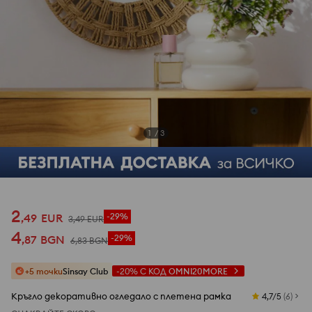
1
/
3
2
,
49
EUR
-29%
3
,
49
EUR
4
,
87
BGN
-29%
6
,
83
BGN
+5 точки
Sinsay Club
-20%
С КОД
OMNI20MORE
Кръгло декоративно огледало с плетена рамка
4,7/5
(
6
)