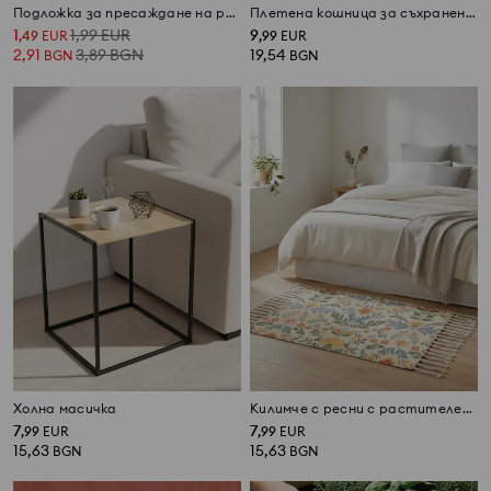
Подложка за пресаждане на растения с леопардов мотив
Плетена кошница за съхранение с дръжки
1
1,99
EUR
9
,
49
EUR
,
99
EUR
2,91
3,89
BGN
19,54
BGN
BGN
Холна масичка
Килимче с ресни с растителен мотив
7
7
,
99
EUR
,
99
EUR
15,63
15,63
BGN
BGN