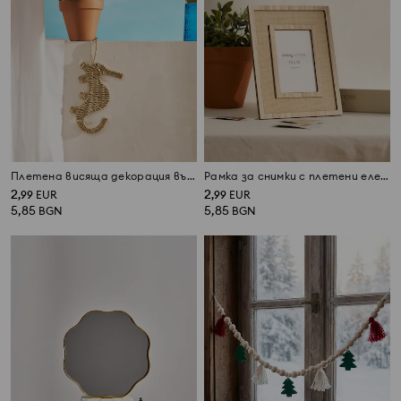
Плетена висяща декорация във форма на морско конче
Рамка за снимки с плетени елементи
2
2
,
99
EUR
,
99
EUR
5,85
5,85
BGN
BGN