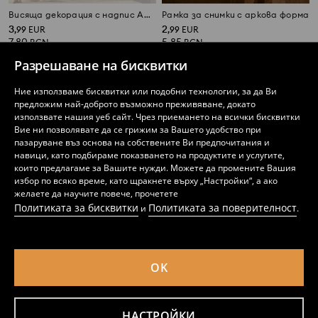
Висяща декорация с надпис Amore
Рамка за снимки с аркова форма
3
2
,
99
EUR
,
99
EUR
7,80
5,85
BGN
BGN
Разрешаване на бисквитки
Ние използваме бисквитки или подобни технологии, за да Ви
предложим най-доброто възможно преживяване, докато
използвате нашия уеб сайт. Чрез приемането на всички бисквитки
Вие ни позволявате да се грижим за Вашето удобство при
пазаруване въз основа на собствените Ви предпочитания и
навици, като подбираме показването на продуктите и услугите,
които предлагаме за Вашите нужди. Можете да промените Вашия
избор по всяко време, като щракнете върху „Настройки“, а ако
желаете да научите повече, прочетете
Политиката за бисквитки
Политиката за поверителност
и
.
OK
Огледало в златна рамка
Рамка за снимка
5
2
,
99
EUR
,
49
EUR
11,72
4,87
BGN
BGN
НАСТРОЙКИ