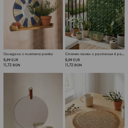
Огледало с плетена рамка
Стенен панел с растения 6 pack
5
5
,
99
EUR
,
99
EUR
11,72
11,72
BGN
BGN