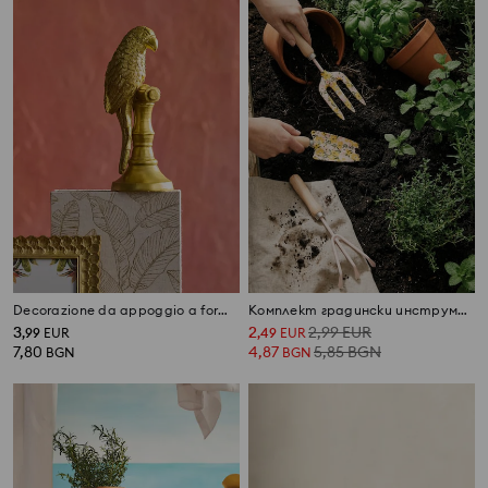
Decorazione da appoggio a forma di pappagallo
Комплект градински инструменти 3 pack
3
2
2,99
EUR
,
99
EUR
,
49
EUR
7,80
4,87
5,85
BGN
BGN
BGN