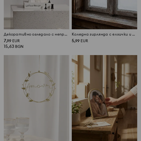
Декоративно огледало с неправилна форма в златна рамка
Коледна гирлянда с елхички и реснички
7
5
,
99
EUR
,
99
EUR
15,63
BGN