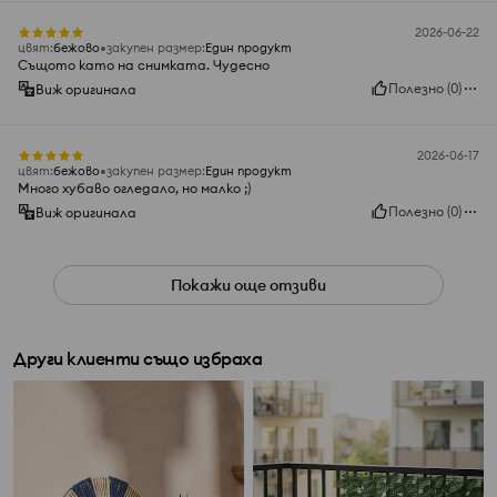
2026-06-22
цвят
:
бежово
закупен размер
:
Един продукт
Същото като на снимката. Чудесно
Полезно
(
0
)
Виж оригинала
2026-06-17
цвят
:
бежово
закупен размер
:
Един продукт
Много хубаво огледало, но малко ;)
Полезно
(
0
)
Виж оригинала
Покажи още отзиви
Други клиенти също избраха