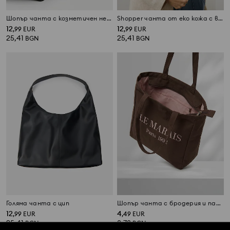
Шопър чанта с козметичен несесер от еко кожа
Shopper чанта от еко кожа с висулка с мотив куче
12
12
,
99
EUR
,
99
EUR
25,41
25,41
BGN
BGN
Голяма чанта с цип
Шопър чанта с бродерия и памучна смес
12
4
,
99
EUR
,
49
EUR
25,41
8,78
BGN
BGN