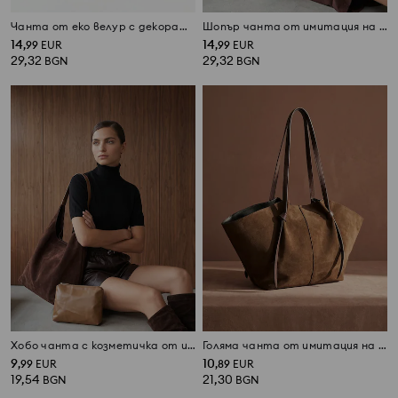
Чанта от еко велур с декоративен висулка
Шопър чанта от имитация на велур
14
14
,
99
EUR
,
99
EUR
29,32
29,32
BGN
BGN
Хобо чанта с козметичка от имитация на велур
Голяма чанта от имитация на велур
9
10
,
99
EUR
,
89
EUR
19,54
21,30
BGN
BGN