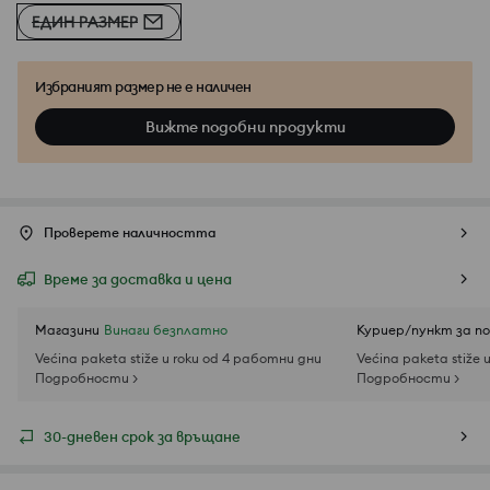
ЕДИН РАЗМЕР
Избраният размер не е наличен
Вижте подобни продукти
Проверете наличността
Време за доставка и цена
Магазини
Винаги безплатно
Куриер/пункт за п
Većina paketa stiže u roku od 4 работни дни
Većina paketa stiže 
Подробности >
Подробности >
30-дневен срок за връщане