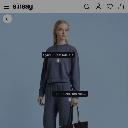
Суитшърт basic
Панталон от мека плетена материя Soft Tou