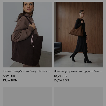
Голяма торба от велур tote с ключодържател
Чанта за рамо от изкуствен велур
6
13
,
99
EUR
,
99
EUR
13,67
27,36
BGN
BGN