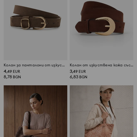
Колан за панталони от изкуствена кожа
Колан от изкуствена кожа със златиста катарама
4
3
,
49
EUR
,
49
EUR
8,78
6,83
BGN
BGN