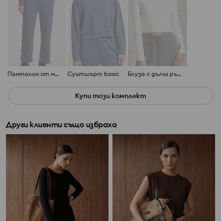
Панталон от мека плетена материя Soft Touch с добавена вискоза
Суитшърт basic
Блуза с дълъг ръкав
Купи този комплект
Други клиенти също избраха