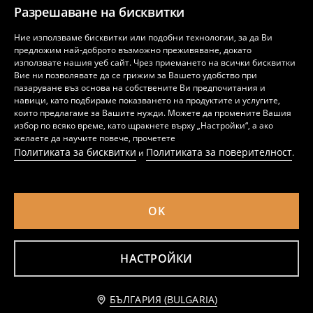
Разрешаване на бисквитки
Ние използваме бисквитки или подобни технологии, за да Ви
предложим най-доброто възможно преживяване, докато
използвате нашия уеб сайт. Чрез приемането на всички бисквитки
Вие ни позволявате да се грижим за Вашето удобство при
пазаруване въз основа на собствените Ви предпочитания и
навици, като подбираме показването на продуктите и услугите,
които предлагаме за Вашите нужди. Можете да промените Вашия
избор по всяко време, като щракнете върху „Настройки“, а ако
желаете да научите повече, прочетете
Политиката за бисквитки
Политиката за поверителност
и
.
OK
Шопър чанта от имитация на велур
Shopper чанта от еко кожа с висулка във формата на сърце
14
12
,
99
EUR
,
99
EUR
29,32
25,41
BGN
BGN
НАСТРОЙКИ
БЪЛГАРИЯ (BULGARIA)