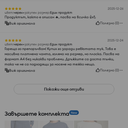
2025-12-26
цвят
:
черeн
закупен размер
:
Един продукт
Продуктът, както е описан 🔥, пасва на всичко 👍️💪
Полезно
(
0
)
Виж оригинала
2025-12-24
цвят
:
черeн
закупен размер
:
Един продукт
Горещо го препоръчвам! Купих го заради ревютата тук. Това е
масивна платнена чанта, голяма на размер, но плоска. Пасва на
формат A4 без никакви проблеми. Дръжките са доста тънки,
така че не са подходящи за носене на тежко нещо.
Полезно
(
0
)
Виж оригинала
Покажи още отзиви
Завършете комплекта
New