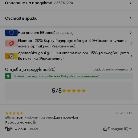
Описание на продукта
655EK-99X
Състав и грижи
Ние сме от Европейския съюз
Екстра -20% върху Разпродажба до -50% когато купите
поне 2 артикула (Регламенти)
Доставка до 4 дни или отстъпка от -15% за следващата
ви покупка (Регламенти)
Отзиви за продукта
(
20
)
Виж всички мнения
Всички прегледи са проверени.
Как работят оценките?
5/5
2026-01-05
цвят
:
черeн
закупен размер
:
Един продукт
Хубава чанта👍️
Полезно
(
0
)
Виж оригинала