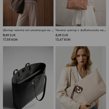
Шопър чанта от имитация на велур
Чанта шопър с животински мотив
8
6
,
99
EUR
,
99
EUR
17,58
13,67
BGN
BGN