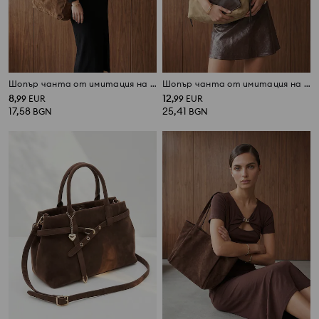
Шопър чанта от имитация на велур
Шопър чанта от имитация на велур с козметичен несесер
8
12
,
99
EUR
,
99
EUR
17,58
25,41
BGN
BGN