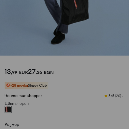
13
27
,
99
EUR
,
36
BGN
+28 точки
Sinsay Club
Чанта тип shopper
5/5
(
20
)
Цвят
:
черeн
Размер