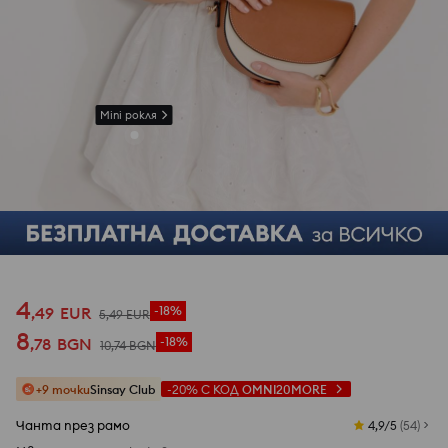
Mini рокля
4
,
49
EUR
-18%
5
,
49
EUR
8
,
78
BGN
-18%
10
,
74
BGN
+9 точки
Sinsay Club
-20%
С КОД
OMNI20MORE
Чанта през рамо
4,9/5
(
54
)