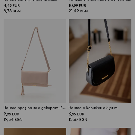
4
10
,
49
EUR
,
99
EUR
8,78
21,49
BGN
BGN
Чанта през рамо с декоративен цип
Чанта с верижен акцент
9
6
,
99
EUR
,
99
EUR
19,54
13,67
BGN
BGN