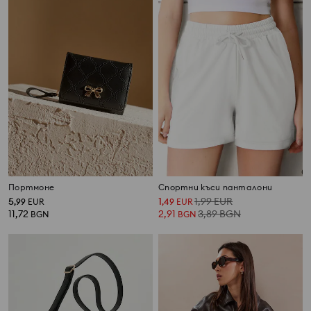
Портмоне
Спортни къси панталони
5
1
1,99
EUR
,
99
EUR
,
49
EUR
11,72
2,91
3,89
BGN
BGN
BGN