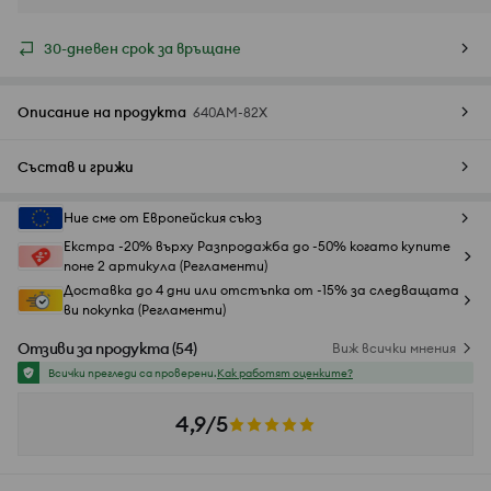
30-дневен срок за връщане
Описание на продукта
640AM-82X
Състав и грижи
Ние сме от Европейския съюз
Екстра -20% върху Разпродажба до -50% когато купите
поне 2 артикула (Регламенти)
Доставка до 4 дни или отстъпка от -15% за следващата
ви покупка (Регламенти)
Отзиви за продукта
(
54
)
Виж всички мнения
Всички прегледи са проверени.
Как работят оценките?
4,9/5