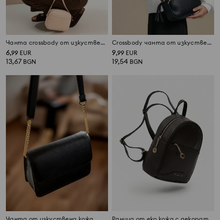
Чанта crossbody от изкуствена кожа
Crossbody чанта от изкуствена кожа
6
9
,
99
EUR
,
99
EUR
13,67
19,54
BGN
BGN
Чанта от изкуствена кожа
Раница от еко кожа с декоративен цип