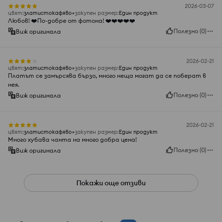
2026-03-07
цвят
:
златистокафяво
закупен размер
:
Един продукт
Любов! ❤️По-добре от фотона! ❤️❤️❤️❤️❤️
Полезно
(
0
)
Виж оригинала
2026-02-21
цвят
:
златистокафяво
закупен размер
:
Един продукт
Платът се замърсява бързо, много неща могат да се поберат в
нея.
Полезно
(
0
)
Виж оригинала
2026-02-21
цвят
:
златистокафяво
закупен размер
:
Един продукт
Много хубава чанта на много добра цена!
Полезно
(
0
)
Виж оригинала
Покажи още отзиви