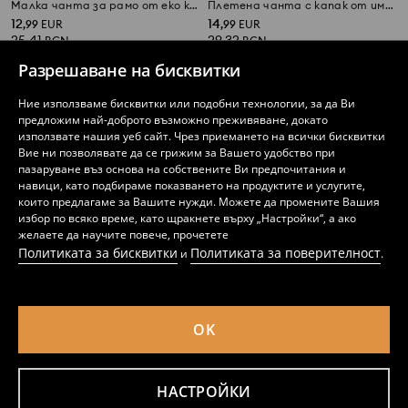
Малка чанта за рамо от еко кожа с ключодържател
Плетена чанта с капак от имитация на кожа и презрамка
12
14
,
99
EUR
,
99
EUR
25,41
29,32
BGN
BGN
Разрешаване на бисквитки
Ние използваме бисквитки или подобни технологии, за да Ви
предложим най-доброто възможно преживяване, докато
използвате нашия уеб сайт. Чрез приемането на всички бисквитки
Вие ни позволявате да се грижим за Вашето удобство при
пазаруване въз основа на собствените Ви предпочитания и
навици, като подбираме показването на продуктите и услугите,
които предлагаме за Вашите нужди. Можете да промените Вашия
избор по всяко време, като щракнете върху „Настройки“, а ако
желаете да научите повече, прочетете
Политиката за бисквитки
Политиката за поверителност
и
.
OK
Хобо чанта
Малка чанта за през рамо от еко кожа с монограм
9
9
,
99
EUR
,
99
EUR
19,54
19,54
BGN
BGN
НАСТРОЙКИ