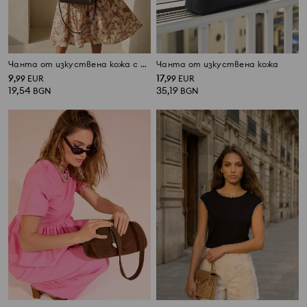
Чанта от изкуствена кожа с декоративен шал и висулка
Чанта от изкуствена кожа
9
17
,
99
EUR
,
99
EUR
19,54
35,19
BGN
BGN