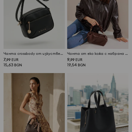
Чанта crossbody от изкуствена кожа
Чанта от еко кожа с набрана дръжка
7
9
,
99
EUR
,
99
EUR
15,63
19,54
BGN
BGN