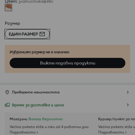
Цвят
:
златистокафяво
Размер
ЕДИН РАЗМЕР
Избраният размер не е наличен
Вижте подобни продукти
Проверете наличността
Време за доставка и цена
Магазини
Винаги безплатно
Куриер/пункт за п
Većina paketa stiže u roku od 4 работни дни
Većina paketa stiže 
Подробности >
Подробности >