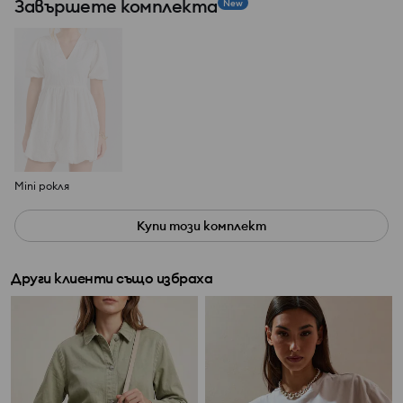
Завършете комплекта
New
Mini рокля
Купи този комплект
Други клиенти също избраха