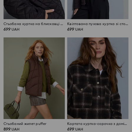
Стьобана куртка на блискавці зі стійкою
Квілтована пухова куртка зі стоячим коміром
699
699
UAH
UAH
Стьобаний жилет puffer
Картата куртка-сорочка з домішкою віскози
899
699
UAH
UAH