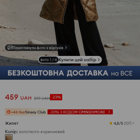
Переглянути фото з відгуків
Купити цей набір
фото
1
/
4
459
UAH
-23%
599
UAH
+46 бал
Sinsay Club
-20%
З КОДОМ
OMNI20MORE
Жилет
4,8/5
(
107
)
Колір
:
золотисто-коричневий