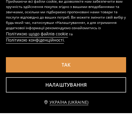
Приймаючи всі файли cookie, ви дозволяєте нам забезпечити вам
599
899
UAH
699
UAH
UAH
зручність здійснення покупок згідно з вашими вподобаннями та
звичками, оскільки ми підбираємо пропоновані нами товари та
послуги відповідно до ваших потреб. Ви можете змінити свій вибір у
будь-який час, натиснувши «Налаштування», а для отримання
додаткової інформації рекомендуємо ознайомитись із
Політикою щодо файлів cookie
та
Політикою конфіденційності
.
ТАК
НАЛАШТУВАННЯ
Квітований пuffer жилет з капюшоном
Стьобаний Жилет З Кишенями
Повідомити мене
УКРАЇНА (UKRAINE)
799
699
UAH
UAH