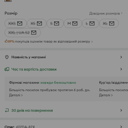
Розмір
Довідник розмірів
XXS
XS
S
M
L
XL
XXL | UA 52
89
%
покупців оцінили товар як відповідний розміру
Наявність у магазині
Час та вартість доставки
Фірмові магазини
завжди безкоштовно
Кур'єр/відділен
Більшість посилок прибуває протягом 6 роб. дн.
Більшість посило
Деталі >
Деталі >
30 днів на повернення
Опис
602DA-82X