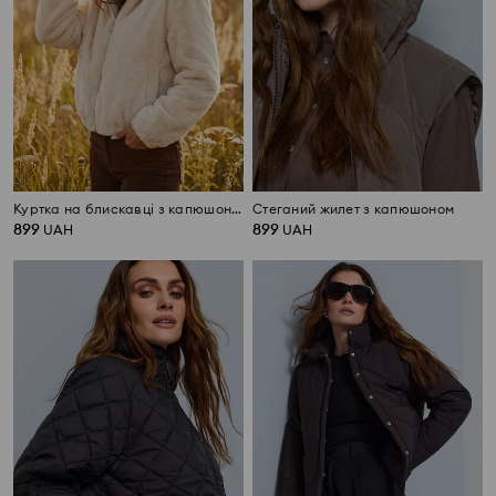
Куртка на блискавці з капюшоном
Стеганий жилет з капюшоном
899
899
UAH
UAH