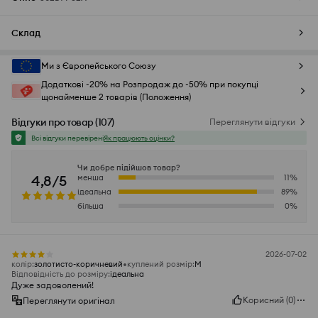
Склад
Ми з Європейського Союзу
Додаткові -20% на Розпродаж до -50% при покупці
щонайменше 2 товарів (Положення)
Відгуки про товар
(
107
)
Переглянути відгуки
Всі відгуки перевірені
Як працюють оцінки?
Чи добре підійшов товар?
4,8/5
менша
11
%
ідеальна
89
%
більша
0
%
2026-07-02
колір
:
золотисто-коричневий
куплений розмір
:
M
Відповідність до розміру
:
ідеальна
Дуже задоволений!
Корисний
(
0
)
Переглянути оригінал