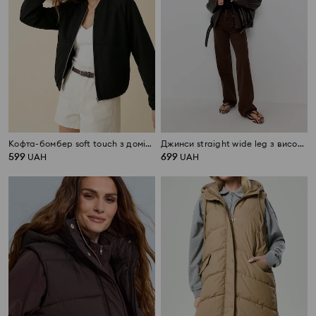
Кофта-бомбер soft touch з домішкою віскози
Джинси straight wide leg з високою талією
599
699
UAH
UAH