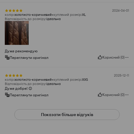
2026-06-01
колір
:
золотисто-коричневий
куплений розмір
:
XL
Відповідність до розміру
:
ідеальна
Дуже рекомендую
Корисний
(
0
)
Переглянути оригінал
2025-12-11
колір
:
золотисто-коричневий
куплений розмір
:
XXS
Відповідність до розміру
:
ідеальна
Дуже добре! 😊
Корисний
(
0
)
Переглянути оригінал
Показати більше відгуків