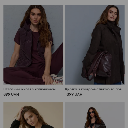
Стеганий жилет з капюшоном
Куртка з коміром-стійкою та поясом з штучного замша
899
1099
UAH
UAH