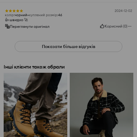
2024-12-02
колір
:
чорний
куплений розмір
:
46
👍️ швидко 🚀
Корисний
(
0
)
Переглянути оригінал
Показати більше відгуків
Інші клієнти також обрали