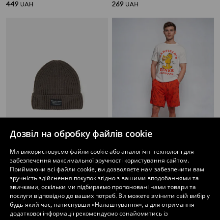
449
269
UAH
UAH
Дозвіл на обробку файлів cookie
Ми використовуємо файли cookie або аналогічні технології для
забезпечення максимальної зручності користування сайтом.
Ребриста шапка біні
Капці з м’якою підкладкою
Приймаючи всі файли cookie, ви дозволяєте нам забезпечити вам
189
89
159
UAH
UAH
UAH
зручність здійснення покупок згідно з вашими вподобаннями та
звичками, оскільки ми підбираємо пропоновані нами товари та
послуги відповідно до ваших потреб. Ви можете змінити свій вибір у
будь-який час, натиснувши «Налаштування», а для отримання
додаткової інформації рекомендуємо ознайомитись із