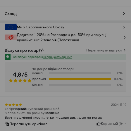
Склад
Ми з Європейського Союзу
Додаткові -20% на Розпродаж до -50% при покупці
щонайменше 2 товарів (Положення)
Відгуки про товар
(
9
)
Переглянути відгуки
Всі відгуки перевірені
Як працюють оцінки?
Чи добре підійшов товар?
4,8/5
менша
0
%
ідеальна
100
%
більша
0
%
2024-11-19
колір
:
чорний
куплений розмір
:
45
Відповідність до розміру
:
ідеальна
Взуття відмінної якості, легке і чудово виглядає на ногах
Корисний
(
1
)
Переглянути оригінал