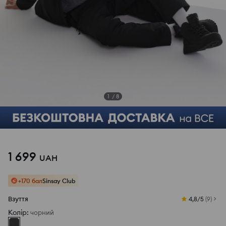
1
/
8
1 699
UAH
+170 бал
Sinsay Club
Взуття
4,8/5
(
9
)
Колір
:
чорний