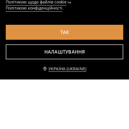
Політикою щодо файлів cookie
та
Політикою конфіденційності
.
ТАК
НАЛАШТУВАННЯ
Джинси slim fit з ефектом прання
Куртка puffer зі штучної шкіри
Повідомити мене
УКРАЇНА (UKRAINE)
299
599
UAH
1099
UAH
UAH