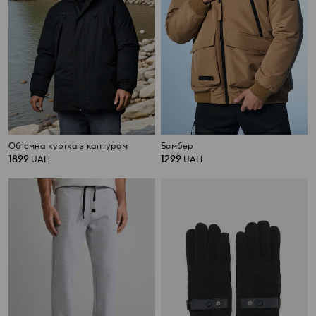
Об'ємна куртка з каптуром
Бомбер
1899
1299
UAH
UAH