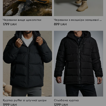
Черевики вище щиколотки
Черевики з екошкіри замшевої фактури
1799
899
UAH
UAH
Куртка puffer зі штучної шкіри
Стьобана куртка
1999
1299
UAH
UAH