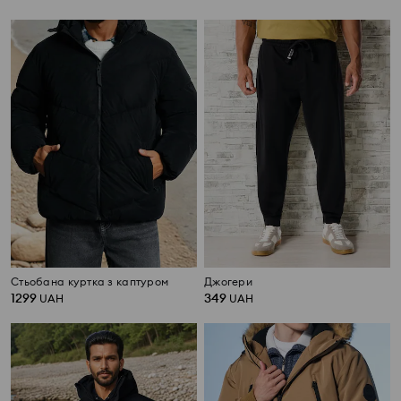
Стьобана куртка з каптуром
Джогери
1299
349
UAH
UAH