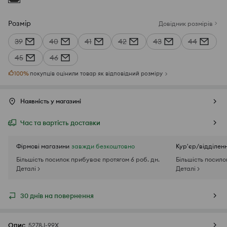
Розмір
Довідник розмірів
39
40
41
42
43
44
45
46
100
%
покупців оцінили товар як відповідний розміру
Наявність у магазині
Час та вартість доставки
Фірмові магазини
завжди безкоштовно
Кур'єр/відділен
Більшість посилок прибуває протягом 6 роб. дн.
Більшість посило
Деталі >
Деталі >
30 днів на повернення
Опис
5278J-99X