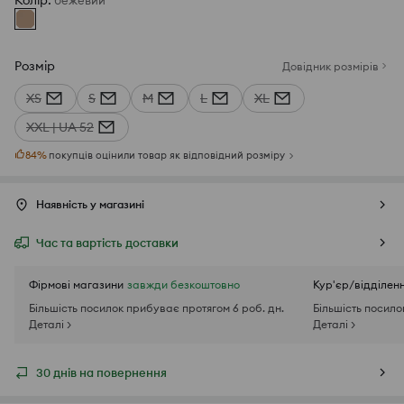
Колір
:
бежевий
Розмір
Довідник розмірів
XS
S
M
L
XL
XXL | UA 52
84
%
покупців оцінили товар як відповідний розміру
Наявність у магазині
Час та вартість доставки
Фірмові магазини
завжди безкоштовно
Кур'єр/відділен
Більшість посилок прибуває протягом 6 роб. дн.
Більшість посило
Деталі >
Деталі >
30 днів на повернення