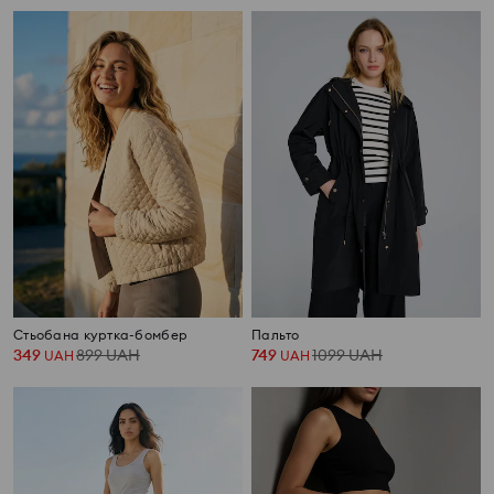
Стьобана куртка-бомбер
Пальто
349
899
UAH
749
1099
UAH
UAH
UAH