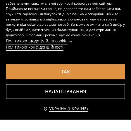
забезпечення максимальної зручності користування сайтом.
Приймаючи всі файли cookie, ви дозволяєте нам забезпечити вам
зручність здійснення покупок згідно з вашими вподобаннями та
звичками, оскільки ми підбираємо пропоновані нами товари та
послуги відповідно до ваших потреб. Ви можете змінити свій вибір у
будь-який час, натиснувши «Налаштування», а для отримання
додаткової інформації рекомендуємо ознайомитись із
Політикою щодо файлів cookie
та
Політикою конфіденційності
.
ТАК
НАЛАШТУВАННЯ
Короткий двобортний тренч з оздобленням твіл і поясом
Пальто
999
449
899
UAH
UAH
UAH
Повідомити мене
УКРАЇНА (UKRAINE)