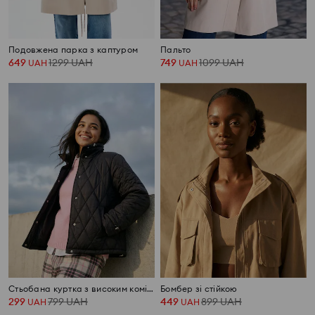
Подовжена парка з каптуром
Пальто
649
1299
UAH
749
1099
UAH
UAH
UAH
Стьобана куртка з високим коміром
Бомбер зі стійкою
299
799
UAH
449
899
UAH
UAH
UAH