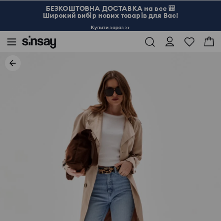
БЕЗКОШТОВНА ДОСТАВКА на все 🎒
Широкий вибір нових товарів для Вас!
Купити зараз >>