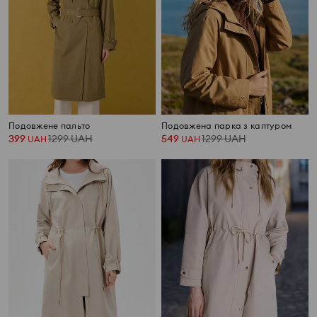
Подовжене пальто
Подовжена парка з каптуром
399
1299
UAH
549
1299
UAH
UAH
UAH