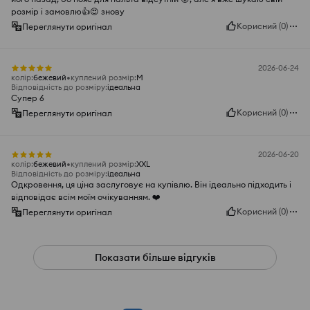
розмір і замовлю👍😍 знову
Корисний
(
0
)
Переглянути оригінал
2026-06-24
колір
:
бежевий
куплений розмір
:
M
Відповідність до розміру
:
ідеальна
Супер 6
Корисний
(
0
)
Переглянути оригінал
2026-06-20
колір
:
бежевий
куплений розмір
:
XXL
Відповідність до розміру
:
ідеальна
Одкровення, ця ціна заслуговує на купівлю. Він ідеально підходить і
відповідає всім моїм очікуванням. ❤️
Корисний
(
0
)
Переглянути оригінал
Показати більше відгуків