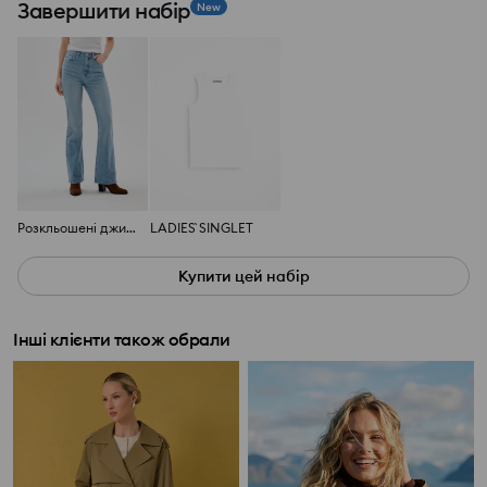
Завершити набір
New
Розкльошені джинси з ефектом прання
LADIES` SINGLET
Купити цей набір
Інші клієнти також обрали