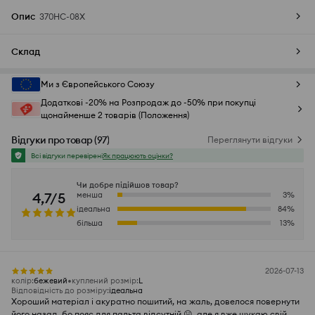
Опис
370HC-08X
Склад
Ми з Європейського Союзу
Додаткові -20% на Розпродаж до -50% при покупці
щонайменше 2 товарів (Положення)
Відгуки про товар
(
97
)
Переглянути відгуки
Всі відгуки перевірені
Як працюють оцінки?
Чи добре підійшов товар?
4,7/5
менша
3
%
ідеальна
84
%
більша
13
%
2026-07-13
колір
:
бежевий
куплений розмір
:
L
Відповідність до розміру
:
ідеальна
Хороший матеріал і акуратно пошитий, на жаль, довелося повернути
його назад, бо пояс для пальта відсутній 😛, але я вже шукаю свій