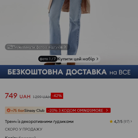
Переглянути фото з відгуків
Купити цей набір
фото
1
/
7
749
UAH
-42%
1 299
UAH
+75 бал
Sinsay Club
-20%
З КОДОМ
OMNI20MORE
Tренч із декоративними ґудзиками
4,7/5
(
97
)
СКОРО У ПРОДАЖУ