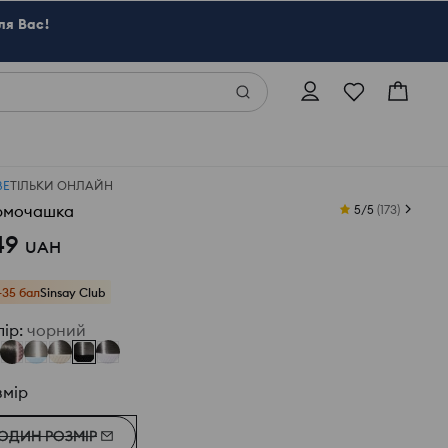
ля Вас!
ВЕ
ТІЛЬКИ ОНЛАЙН
рмочашка
5/5
(
173
)
49
UAH
+35 бал
Sinsay Club
лір
:
чорний
змір
ОДИН РОЗМІР