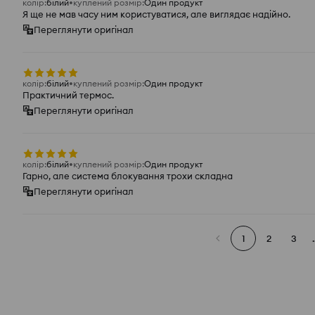
колір
:
білий
куплений розмір
:
Один продукт
Я ще не мав часу ним користуватися, але виглядає надійно.
Переглянути оригінал
колір
:
білий
куплений розмір
:
Один продукт
Практичний термос.
Переглянути оригінал
колір
:
білий
куплений розмір
:
Один продукт
Гарно, але система блокування трохи складна
Переглянути оригінал
1
2
3
.