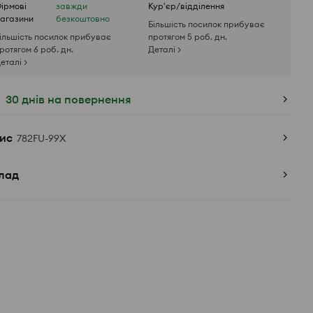
ірмові
завжди
Кур'єр/відділення
агазини
безкоштовно
Більшість посилок прибуває
ільшість посилок прибуває
протягом 5 роб. дн.
ротягом 6 роб. дн.
Деталі >
еталі >
30 днів на повернення
ис
782FU-99X
лад