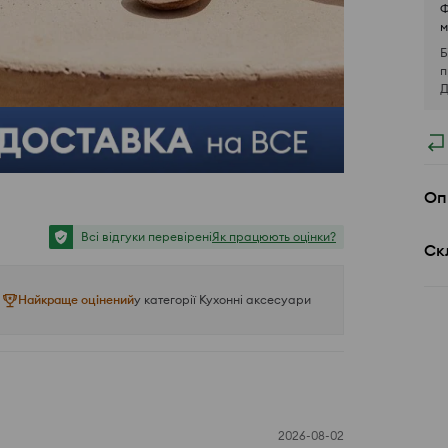
Ф
м
Б
п
Д
Оп
Всі відгуки перевірені
Як працюють оцінки?
Ск
Найкраще оцінений
у категорії Кухонні аксесуари
2026-08-02