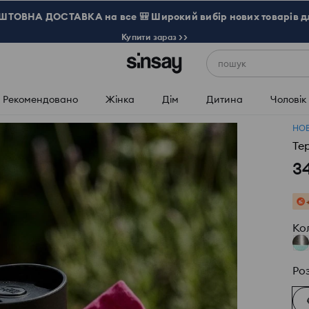
ТОВНА ДОСТАВКА на все 🎒 Широкий вибір нових товарів д
Купити зараз >>
пошук
Рекомендовано
Жінка
Дім
Дитина
Чоловік
НО
Те
3
Ко
Ро