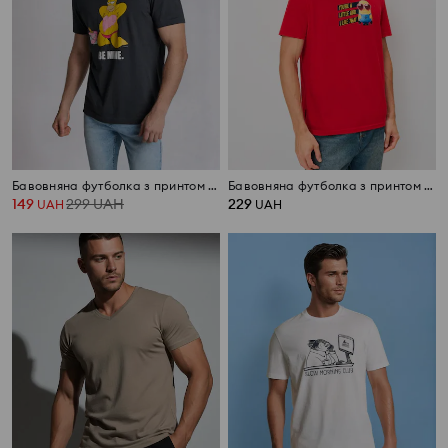
Бавовняна футболка з принтом The Simpsons
Бавовняна футболка з принтом Minions
149
299
UAH
229
UAH
UAH