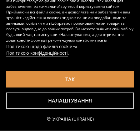
Ми використовуємо файли cookie або аналогічні технології для
89
299
UAH
449
UAH
UAH
забезпечення максимальної зручності користування сайтом.
Приймаючи всі файли cookie, ви дозволяєте нам забезпечити вам
зручність здійснення покупок згідно з вашими вподобаннями та
звичками, оскільки ми підбираємо пропоновані нами товари та
послуги відповідно до ваших потреб. Ви можете змінити свій вибір у
будь-який час, натиснувши «Налаштування», а для отримання
додаткової інформації рекомендуємо ознайомитись із
Політикою щодо файлів cookie
та
Політикою конфіденційності
.
ТАК
НАЛАШТУВАННЯ
Футболка з принтом SmileyWorld®
Футболка Shrek
269
159
229
UAH
UAH
UAH
Повідомити мене
УКРАЇНА (UKRAINE)