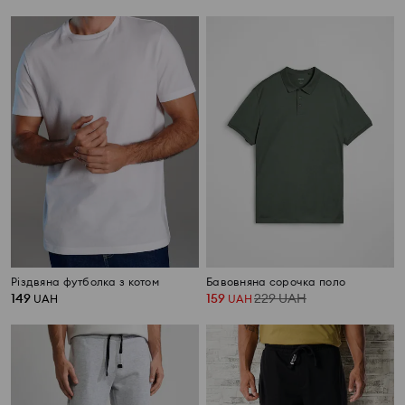
Різдвяна футболка з котом
Бавовняна сорочка поло
149
159
229
UAH
UAH
UAH