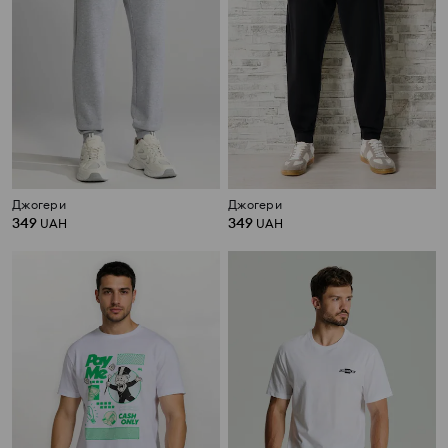
Джогери
Джогери
349
349
UAH
UAH