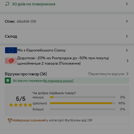
30 днів на повернення
Опис
686AW-01X
Склад
Ми з Європейського Союзу
Додаткові -20% на Розпродаж до -50% при покупці
щонайменше 2 товарів (Положення)
Відгуки про товар
(
36
)
Переглянути відгуки
Всі відгуки перевірені
Як працюють оцінки?
Чи добре підійшов товар?
5/5
менша
5
%
ідеальна
95
%
більша
0
%
Найкраще оцінений
у категорії Футболки від 139