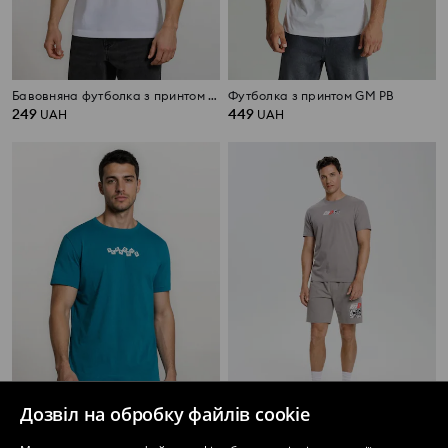
Бавовняна футболка з принтом Monopoly
Футболка з принтом GM PB
249
449
UAH
UAH
Дозвіл на обробку файлів cookie
Бавовняна футболка з коротким рукавом
Футболка з принтом Initial D Elyaf