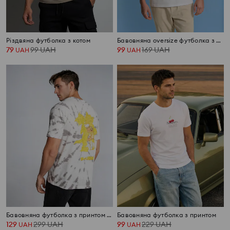
Різдвяна футболка з котом
Бавовняна oversize футболка з принтом
79
99
UAH
99
169
UAH
UAH
UAH
Бавовняна футболка з принтом Tom and Jerry
Бавовняна футболка з принтом
129
299
UAH
99
229
UAH
UAH
UAH