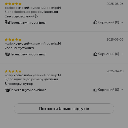
2025-08-06
колір
:
кремовий
куплений розмір
:
M
Відповідність до розміру
:
ідеальна
Син задоволений👍️
Корисний
(
0
)
Переглянути оригінал
2025-05-03
колір
:
кремовий
куплений розмір
:
M
класна футболка
Корисний
(
0
)
Переглянути оригінал
2025-04-23
колір
:
кремовий
куплений розмір
:
M
Відповідність до розміру
:
ідеальна
В порядку. супер
Корисний
(
0
)
Переглянути оригінал
Показати більше відгуків