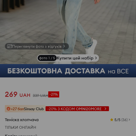
Переглянути фото з відгуків
Купити цей набір
фото
1
/
5
269
UAH
-21%
339
UAH
+27 бал
Sinsay Club
-20%
З КОДОМ
OMNI20MORE
Теніска хлопчача
5/5
(
36
)
ТІЛЬКИ ОНЛАЙН