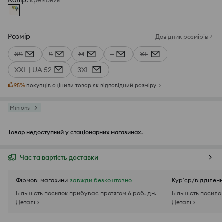
Колір
:
кремовий
Розмір
Довідник розмірів
XS
S
M
L
XL
XXL | UA 52
3XL
95
%
покупців оцінили товар як відповідний розміру
Minions
Товар недоступний у стаціонарних магазинах.
Час та вартість доставки
Фірмові магазини
завжди безкоштовно
Кур'єр/відділен
Більшість посилок прибуває протягом 6 роб. дн.
Більшість посило
Деталі >
Деталі >