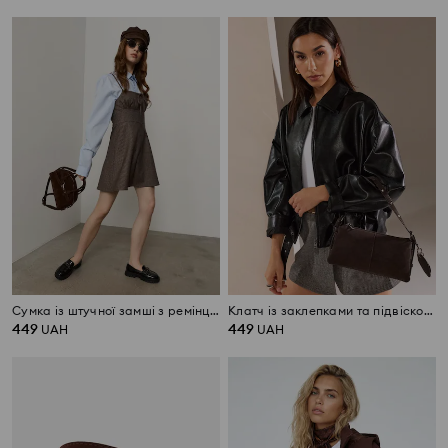
Сумка із штучної замші з ремінцем
Клатч із заклепками та підвіскою з дзеркалом
449
449
UAH
UAH