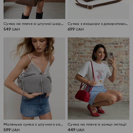
Сумка на плече зі штучної шкіри з контрастною строчкою
Сумка з екошкіри з декоративною підвіскою
549
699
UAH
UAH
Маленька сумка з штучного замшу з ланцюжком і підвісками
Сумка на плече із замші-імітації
599
449
UAH
UAH