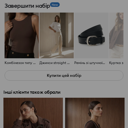
Завершити набір
New
Комбінезон типу боді дівчачий
Джинси straight wide leg з високою талією
Ремінь зі штучної шкіри з металевою пряжкою
Купити цей набір
Інші клієнти також обрали