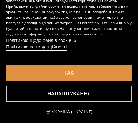
забезпечення максимальної зручності користування сайтом.
449
399
UAH
UAH
Приймаючи всі файли cookie, ви дозволяєте нам забезпечити вам
зручність здійснення покупок згідно з вашими вподобаннями та
звичками, оскільки ми підбираємо пропоновані нами товари та
послуги відповідно до ваших потреб. Ви можете змінити свій вибір у
будь-який час, натиснувши «Налаштування», а для отримання
додаткової інформації рекомендуємо ознайомитись із
Політикою щодо файлів cookie
та
Політикою конфіденційності
.
ТАК
НАЛАШТУВАННЯ
Сумка hobo з штучного замшу
Сумка через плече з штучного замші
449
599
UAH
UAH
Додати до кошика
УКРАЇНА (UKRAINE)
599 UAH