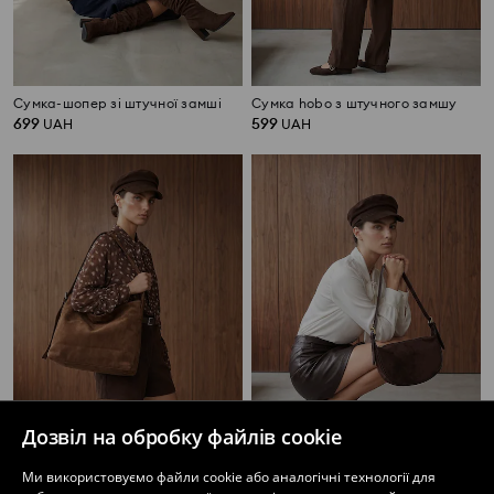
Сумка-шопер зі штучної замші
Сумка hobo з штучного замшу
699
599
UAH
UAH
Дозвіл на обробку файлів cookie
Ми використовуємо файли cookie або аналогічні технології для
Сумка hobo з штучного замшу
Сумка hobo з штучного замшу