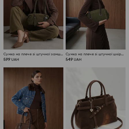
Сумка на плече зі штучної замші з декоративним брелоком
Сумка на плече зі штучної шкіри з контрастною строчкою
599
549
UAH
UAH