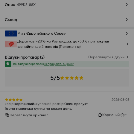
Опис
499KS-88X
Склад
Ми з Європейського Союзу
Додаткові -20% на Розпродаж до -50% при покупці
щонайменше 2 товарів (Положення)
Відгуки про товар
(
2
)
Переглянути відгуки
Всі відгуки перевірені
Як працюють оцінки?
5/5
2026-08-05
колір
:
коричневий
куплений розмір
:
Один продукт
Гарна маленька сумка на кожен день.
Корисний
(
0
)
Переглянути оригінал