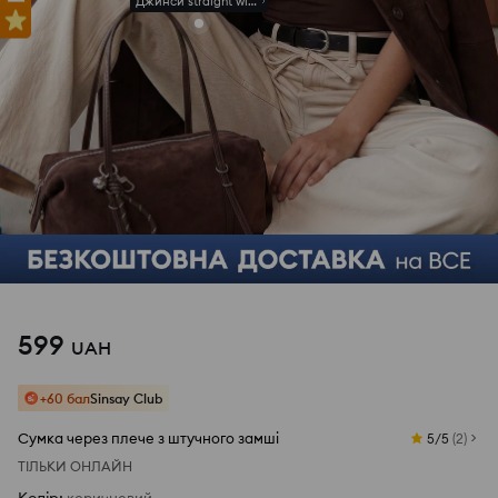
Джинси straight wide leg з високою талією
599
UAH
+60 бал
Sinsay Club
Сумка через плече з штучного замші
5/5
(
2
)
ТІЛЬКИ ОНЛАЙН