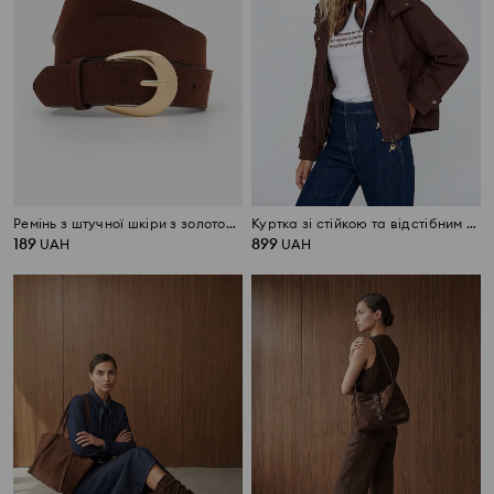
Ремінь з штучної шкіри з золотою пряжкою
Куртка зі стійкою та відстібним капюшоном
189
899
UAH
UAH