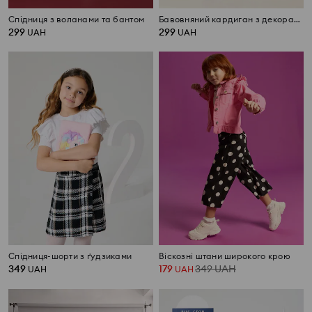
Спідниця з воланами та бантом
Бавовняний кардиган з декоративними воланами
299
299
UAH
UAH
Спідниця-шорти з ґудзиками
Віскозні штани широкого крою
349
179
349
UAH
UAH
UAH