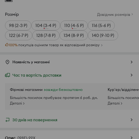
Розмір
Довідник розмірів
98 (2-3 Р)
104 (3-4 Р)
110 (4-5 Р)
116 (5-6 Р)
122 (6-7 Р)
128 (7-8 Р)
134 (8-9 Р)
140 (9-10 Р)
100
%
покупців оцінили товар як відповідний розміру
Наявність у магазині
Час та вартість доставки
Фірмові магазини
завжди безкоштовно
Кур'єр/відділен
Більшість посилок прибуває протягом 6 роб. дн.
Більшість посило
Деталі >
Деталі >
30 днів на повернення
Опис
098EI-99X