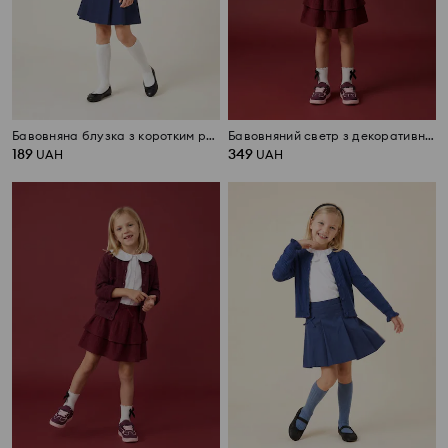
Бавовняна блузка з коротким рукавом та декоративним комірцем
Бавовняний светр з декоративними бантами
189
349
UAH
UAH