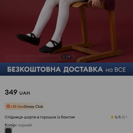
1
/
9
349
UAH
+35 бал
Sinsay Club
Спідниця-шорти в горошок із бантом
5/5
(
1
)
Колір
:
чорний