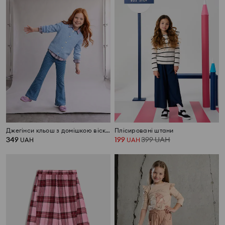
Джегінси кльош з домішкою віскози
Плісировані штани
349
199
399
UAH
UAH
UAH