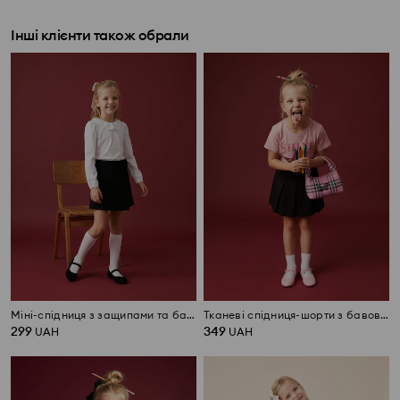
Інші клієнти також обрали
Міні-спідниця з защипами та бантом
Тканеві спідниця-шорти з бавовни
299
349
UAH
UAH