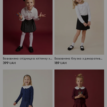
Бавовняна спідниця в клітинку з мереживним оздобленням
Бавовняна блузка з декоративним комірцем
399
189
UAH
UAH