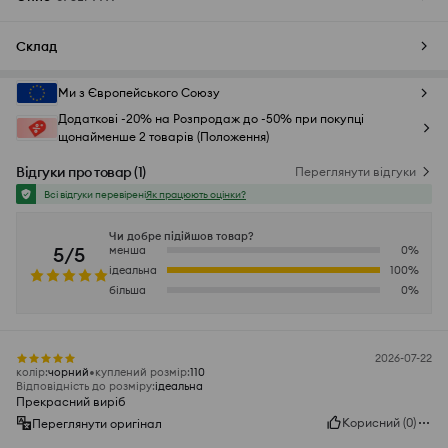
Склад
Ми з Європейського Союзу
Додаткові -20% на Розпродаж до -50% при покупці
щонайменше 2 товарів (Положення)
Відгуки про товар
(
1
)
Переглянути відгуки
Всі відгуки перевірені
Як працюють оцінки?
Чи добре підійшов товар?
5/5
менша
0
%
ідеальна
100
%
більша
0
%
2026-07-22
колір
:
чорний
куплений розмір
:
110
Відповідність до розміру
:
ідеальна
Прекрасний виріб
Корисний
(
0
)
Переглянути оригінал