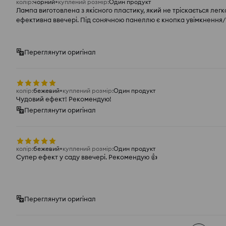
колір
:
чорний
куплений розмір
:
Один продукт
Лампа виготовлена з якісного пластику, який не тріскається лег
ефективна ввечері. Під сонячною панеллю є кнопка увімкнення
Переглянути оригінал
колір
:
бежевий
куплений розмір
:
Один продукт
Чудовий ефект! Рекомендую!
Переглянути оригінал
колір
:
бежевий
куплений розмір
:
Один продукт
Супер ефект у саду ввечері. Рекомендую 👍️
Переглянути оригінал