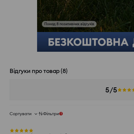
Понад 8 позитивних відгуків
Переглянути фото з відгуків
Відгуки про товар
(
8
)
5/5
Сортувати
Фільтри
1