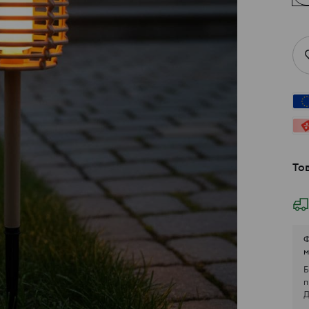
То
Ф
м
Б
п
Д