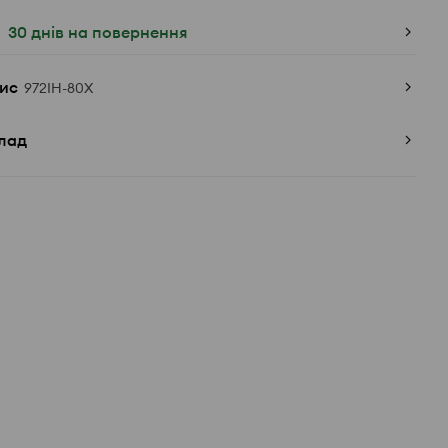
30 днів на повернення
ис
972IH-80X
лад