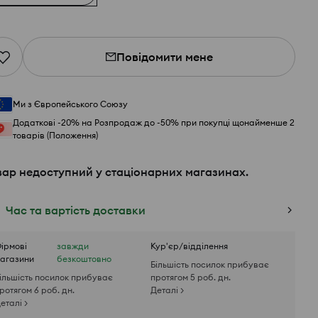
Повідомити мене
Ми з Європейського Союзу
Додаткові -20% на Розпродаж до -50% при покупці щонайменше 2
товарів (Положення)
вар недоступний у стаціонарних магазинах.
Час та вартість доставки
ірмові
завжди
Кур'єр/відділення
агазини
безкоштовно
Більшість посилок прибуває
ільшість посилок прибуває
протягом 5 роб. дн.
ротягом 6 роб. дн.
Деталі >
еталі >