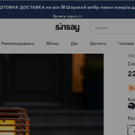
ТОВНА ДОСТАВКА на все 🎒 Широкий вибір нових товарів д
Купити зараз >>
пошук
Рекомендовано
Жінка
Дім
Дитина
Чоловік
СК
Со
2
Ко
Ро