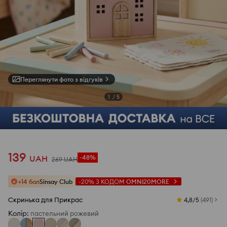
Переглянути фото з відгуків
1
/
5
139
UAH
-48%
269
UAH
+14 бал
Sinsay Club
-20%
З КОДОМ
OMNI20MORE
Скринька для Прикрас
4,8/5
(
491
)
Колір
:
пастельний рожевий