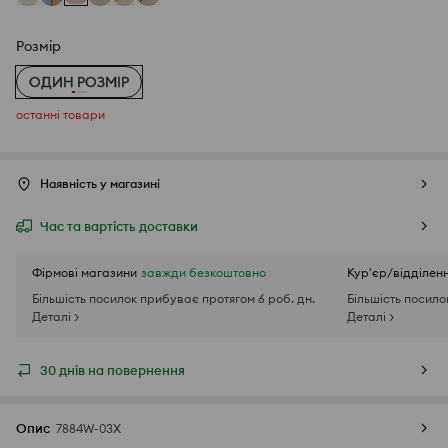
Розмір
ОДИН РОЗМІР
oстанні товари
Наявність у магазині
Час та вартість доставки
Фірмові магазини
завжди безкоштовно
Кур'єр/відділен
Більшість посилок прибуває протягом 6 роб. дн.
Більшість посило
Деталі >
Деталі >
30 днів на повернення
Опис
7884W-03X