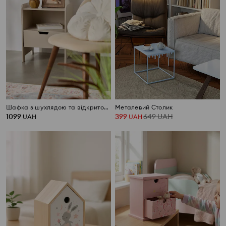
Шафка з шухлядою та відкритою полицею
Металевий Столик
1099
399
649
UAH
UAH
UAH