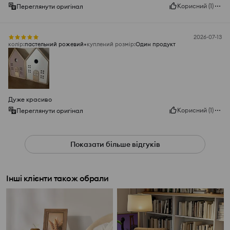
Корисний
(
1
)
Переглянути оригінал
2026-07-13
колір
:
пастельний рожевий
куплений розмір
:
Один продукт
Дуже красиво
Корисний
(
1
)
Переглянути оригінал
Показати більше відгуків
Інші клієнти також обрали