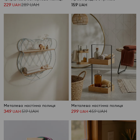
229
289
UAH
159
UAH
UAH
Металева настінна полиця
Металева настінна полиця
349
519
UAH
299
459
UAH
UAH
UAH