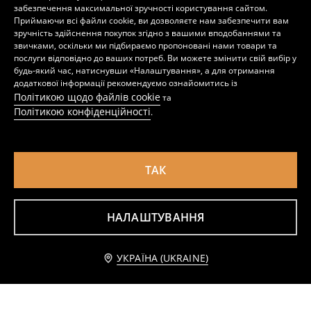
забезпечення максимальної зручності користування сайтом.
Стілець
Полиця у формі будинку
Приймаючи всі файли cookie, ви дозволяєте нам забезпечити вам
459
799
UAH
UAH
зручність здійснення покупок згідно з вашими вподобаннями та
звичками, оскільки ми підбираємо пропоновані нами товари та
послуги відповідно до ваших потреб. Ви можете змінити свій вибір у
будь-який час, натиснувши «Налаштування», а для отримання
додаткової інформації рекомендуємо ознайомитись із
Політикою щодо файлів cookie
та
Політикою конфіденційності
.
ТАК
НАЛАШТУВАННЯ
Стелаж у формі будинку
Органайзер з шухлядами з мотивом капібари
Додати до кошика
УКРАЇНА (UKRAINE)
599
349
UAH
UAH
139 UAH