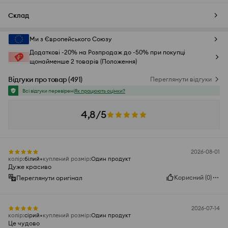
Склад
Ми з Європейського Союзу
Додаткові -20% на Розпродаж до -50% при покупці
щонайменше 2 товарів (Положення)
Відгуки про товар
(
491
)
Переглянути відгуки
Всі відгуки перевірені
Як працюють оцінки?
4,8/5
2026-08-01
колір
:
білий
куплений розмір
:
Один продукт
Дуже красиво
Корисний
(
0
)
Переглянути оригінал
2026-07-14
колір
:
сірий
куплений розмір
:
Один продукт
Це чудово