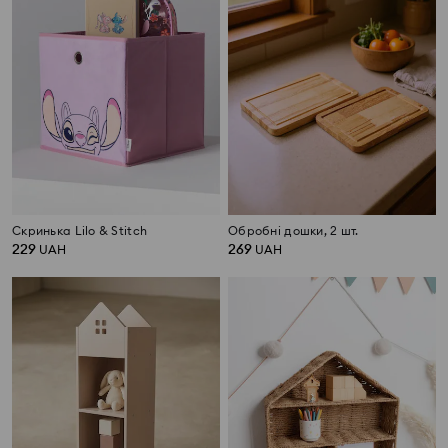
Скринька Lilo & Stitch
Обробні дошки, 2 шт.
229
269
UAH
UAH