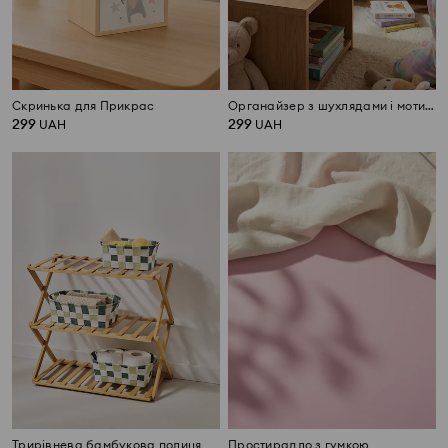
Скринька для Прикрас
Органайзер з шухлядами і мотивом єдинорога
299
299
UAH
UAH
Трирівнева бамбукова полиця
Простирадло з гумкою