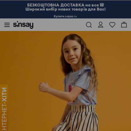
БЕЗКОШТОВНА ДОСТАВКА на все 🎒
Широкий вибір нових товарів для Вас!
Купити зараз >>
Sinsay
Дитина
Дівчинка 3-10
Широкі смугасті штани