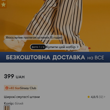
Хтось купив протягом останніх 15 годин
Купити цей набір
фото
1
/
6
399
UAH
+40 бал
Sinsay Club
Широкі смугасті штани
4,8/5
(
12
)
Колір
:
білий