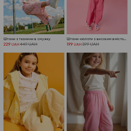
Штани з тканини в смужку
Штани-кюлоти з високим вмістом бавовни
229
449
UAH
199
399
UAH
UAH
UAH