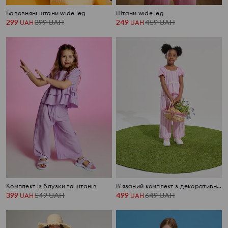
Бавовняні штани wide leg
Штани wide leg
299
399
UAH
249
459
UAH
UAH
UAH
Комплект із блузки та штанів
В'язаний комплект з декоративною мереживом
399
549
UAH
499
649
UAH
UAH
UAH