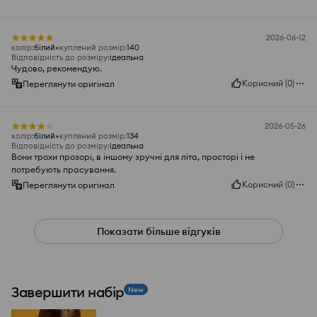
2026-06-12
колір
:
білий
куплений розмір
:
140
Відповідність до розміру
:
ідеальна
Чудово, рекомендую.
Корисний
(
0
)
Переглянути оригінал
2026-05-26
колір
:
білий
куплений розмір
:
134
Відповідність до розміру
:
ідеальна
Вони трохи прозорі, в іншому зручні для літа, просторі і не
потребують прасування.
Корисний
(
0
)
Переглянути оригінал
Показати більше відгуків
Завершити набір
New