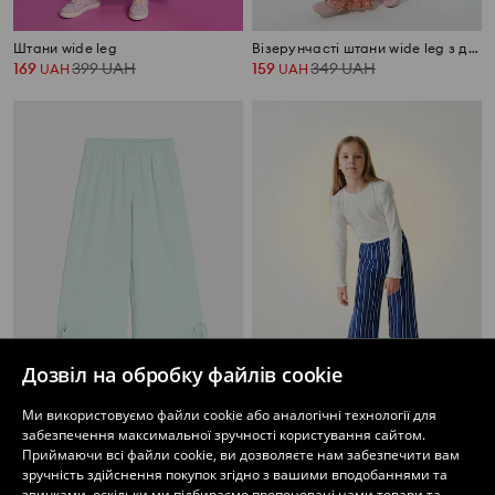
Штани wide leg
Візерунчасті штани wide leg з декоративними рюшами
169
399
UAH
159
349
UAH
UAH
UAH
Дозвіл на обробку файлів cookie
Ми використовуємо файли cookie або аналогічні технології для
Штани з тканiny з декоративною рюші
Бавовняні штани wide leg у смужку
забезпечення максимальної зручності користування сайтом.
279
449
UAH
449
UAH
UAH
Приймаючи всі файли cookie, ви дозволяєте нам забезпечити вам
зручність здійснення покупок згідно з вашими вподобаннями та
звичками, оскільки ми підбираємо пропоновані нами товари та