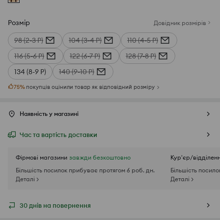
Розмір
Довідник розмірів
98 (2-3 Р)
104 (3-4 Р)
110 (4-5 Р)
116 (5-6 Р)
122 (6-7 Р)
128 (7-8 Р)
134 (8-9 Р)
140 (9-10 Р)
75
%
покупців оцінили товар як відповідний розміру
Наявність у магазині
Час та вартість доставки
Фірмові магазини
завжди безкоштовно
Кур'єр/відділен
Більшість посилок прибуває протягом 6 роб. дн.
Більшість посило
Деталі >
Деталі >
30 днів на повернення