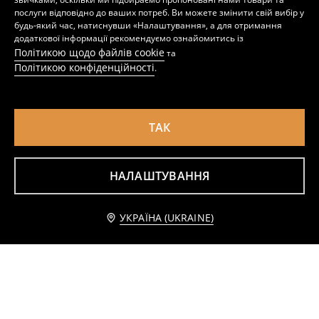
послуги відповідно до ваших потреб. Ви можете змінити свій вибір у
будь-який час, натиснувши «Налаштування», а для отримання
додаткової інформації рекомендуємо ознайомитись із
Політикою щодо файлів cookie
та
Політикою конфіденційності
.
ТАК
НАЛАШТУВАННЯ
Тканинні штани з воланами внизу
Бавовняні штани в смужку з мереживною обробкою
Додати до кошика
299
459
UAH
169
449
UAH
UAH
UAH
УКРАЇНА (UKRAINE)
399 UAH