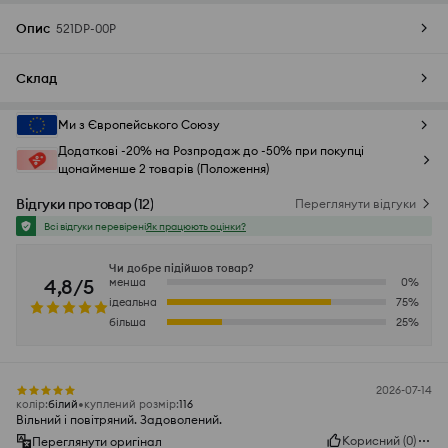
Опис
521DP-00P
Склад
Ми з Європейського Союзу
Додаткові -20% на Розпродаж до -50% при покупці
щонайменше 2 товарів (Положення)
Відгуки про товар
(
12
)
Переглянути відгуки
Всі відгуки перевірені
Як працюють оцінки?
Чи добре підійшов товар?
4,8/5
менша
0
%
ідеальна
75
%
більша
25
%
2026-07-14
колір
:
білий
куплений розмір
:
116
Вільний і повітряний. Задоволений.
Корисний
(
0
)
Переглянути оригінал