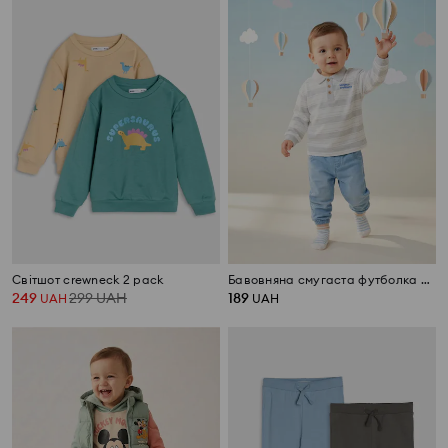
Світшот crewneck 2 pack
Бавовняна смугаста футболка поло
249
299
UAH
189
UAH
UAH