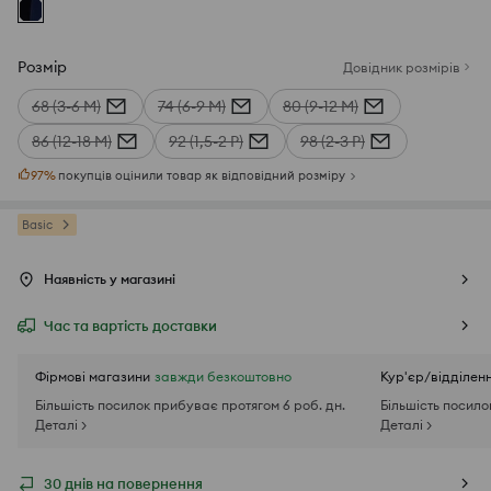
Розмір
Довідник розмірів
68 (3-6 М)
74 (6-9 М)
80 (9-12 М)
86 (12-18 М)
92 (1,5-2 Р)
98 (2-3 Р)
97
%
покупців оцінили товар як відповідний розміру
Basic
Наявність у магазині
Час та вартість доставки
Фірмові магазини
завжди безкоштовно
Кур'єр/відділен
Більшість посилок прибуває протягом 6 роб. дн.
Більшість посило
Деталі >
Деталі >
30 днів на повернення