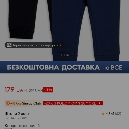
Переглянути фото з відгуків
1
/
14
179
UAH
-18%
219
UAH
+18 бал
Sinsay Club
-20%
З КОДОМ
OMNI20MORE
Штани 2 pack
4,8/5
(
62
)
89 UAH
/
1 шт
Колір
:
темно-синій