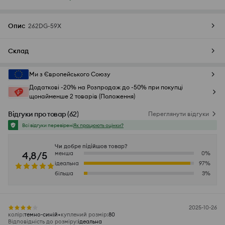
Опис
262DG-59X
Склад
Ми з Європейського Союзу
Додаткові -20% на Розпродаж до -50% при покупці
щонайменше 2 товарів (Положення)
Відгуки про товар
(
62
)
Переглянути відгуки
Всі відгуки перевірені
Як працюють оцінки?
Чи добре підійшов товар?
4,8/5
менша
0
%
ідеальна
97
%
більша
3
%
2025-10-26
колір
:
темно-синій
куплений розмір
:
80
Відповідність до розміру
:
ідеальна