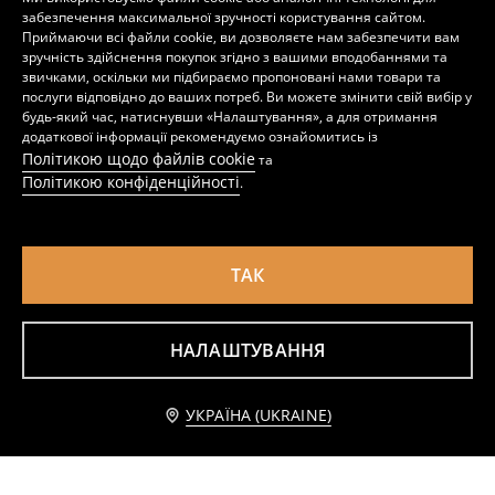
забезпечення максимальної зручності користування сайтом.
Приймаючи всі файли cookie, ви дозволяєте нам забезпечити вам
зручність здійснення покупок згідно з вашими вподобаннями та
Трикотажні джогери, 2 пари
Трикотажні джогери, 2 пари
звичками, оскільки ми підбираємо пропоновані нами товари та
299
149
199
UAH
UAH
UAH
послуги відповідно до ваших потреб. Ви можете змінити свій вибір у
будь-який час, натиснувши «Налаштування», а для отримання
додаткової інформації рекомендуємо ознайомитись із
Політикою щодо файлів cookie
та
Політикою конфіденційності
.
ТАК
НАЛАШТУВАННЯ
Повідомити мене
УКРАЇНА (UKRAINE)
Джогери, 3 пари
Штани 2 pack
399
299
UAH
UAH