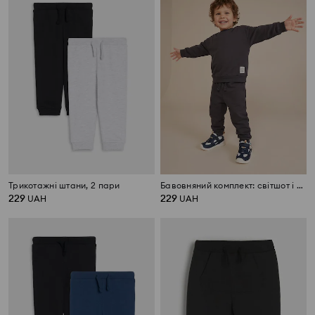
Трикотажні штани, 2 пари
Бавовняний комплект: світшот і штани
229
229
UAH
UAH