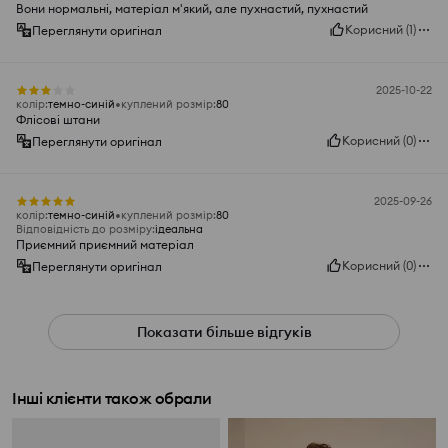
Вони нормальні, матеріал м'який, але пухнастий, пухнастий
Корисний
(
1
)
Переглянути оригінал
2025-10-22
колір
:
темно-синій
куплений розмір
:
80
Флісові штани
Корисний
(
0
)
Переглянути оригінал
2025-09-26
колір
:
темно-синій
куплений розмір
:
80
Відповідність до розміру
:
ідеальна
Приємний приємний матеріал
Корисний
(
0
)
Переглянути оригінал
Показати більше відгуків
Інші клієнти також обрали