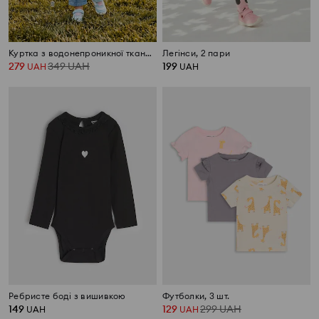
Куртка з водонепроникної тканини
Легінси, 2 пари
279
349
UAH
199
UAH
UAH
Ребристе боді з вишивкою
Футболки, 3 шт.
149
129
299
UAH
UAH
UAH