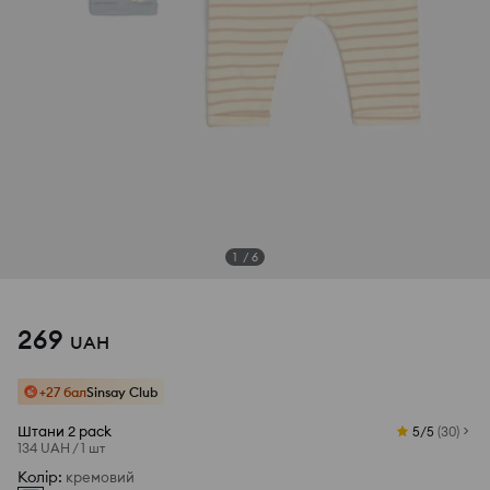
1
/
6
Переглянути фото з відгуків
269
UAH
+27 бал
Sinsay Club
Штани 2 pack
5/5
(
30
)
134 UAH
/
1 шт
Колір
:
кремовий