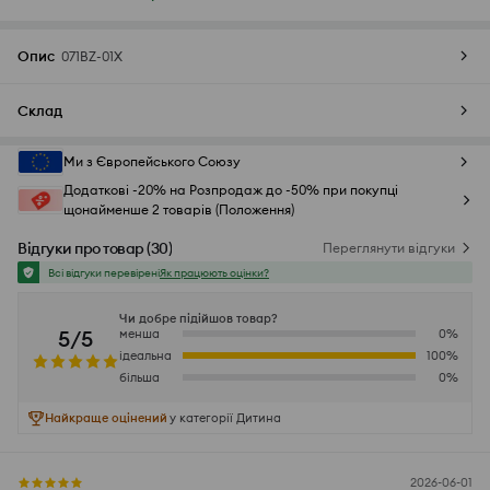
Опис
071BZ-01X
Склад
Ми з Європейського Союзу
Додаткові -20% на Розпродаж до -50% при покупці
щонайменше 2 товарів (Положення)
Відгуки про товар
(
30
)
Переглянути відгуки
Всі відгуки перевірені
Як працюють оцінки?
Чи добре підійшов товар?
5/5
менша
0
%
ідеальна
100
%
більша
0
%
Найкраще оцінений
у категорії Дитина
2026-06-01