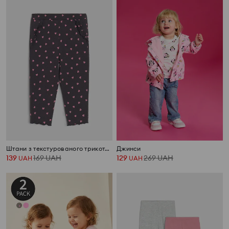
Штани з текстурованого трикотажу
Джинси
139
169
UAH
129
269
UAH
UAH
UAH