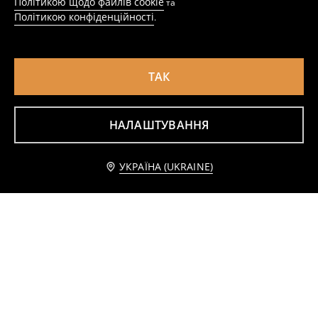
Політикою щодо файлів cookie
та
Політикою конфіденційності
.
ТАК
НАЛАШТУВАННЯ
Джогери Bluey
Бавовняні штани barrel з принтом помідорів, 2 шт
179
129
299
UAH
UAH
UAH
Повідомити мене
УКРАЇНА (UKRAINE)