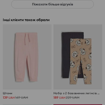
Показати більше відгуків
Інші клієнти також обрали
Штани
Набір з 2 бавовняних легінсів Marie
139
169
UAH
189
229
UAH
UAH
UAH