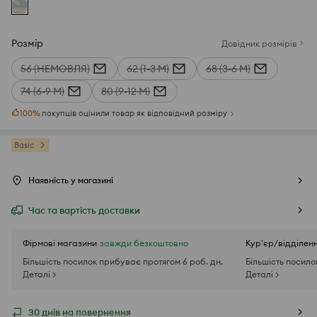
Розмір
Довідник розмірів
56 (НЕМОВЛЯ)
62 (1-3 М)
68 (3-6 М)
74 (6-9 М)
80 (9-12 М)
100
%
покупців оцінили товар як відповідний розміру
Basic
Наявність у магазині
Час та вартість доставки
Фірмові магазини
завжди безкоштовно
Кур'єр/відділен
Більшість посилок прибуває протягом 6 роб. дн.
Більшість посило
Деталі >
Деталі >
30 днів на повернення