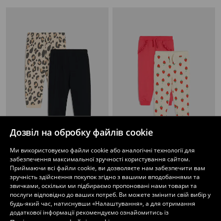
Дозвіл на обробку файлів cookie
Ми використовуємо файли cookie або аналогічні технології для
Штани 2 pack
Трикотажні джогери, 2 пари
забезпечення максимальної зручності користування сайтом.
169
199
UAH
169
299
UAH
UAH
UAH
Приймаючи всі файли cookie, ви дозволяєте нам забезпечити вам
зручність здійснення покупок згідно з вашими вподобаннями та
звичками, оскільки ми підбираємо пропоновані нами товари та
послуги відповідно до ваших потреб. Ви можете змінити свій вибір у
будь-який час, натиснувши «Налаштування», а для отримання
додаткової інформації рекомендуємо ознайомитись із