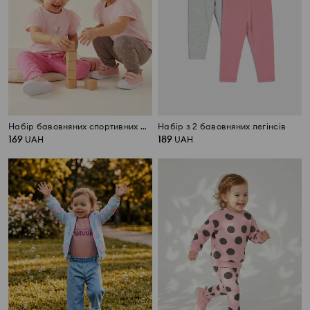
Набір бавовняних спортивних штанів 2 pack
Набір з 2 бавовняних легінсів
169
189
UAH
UAH