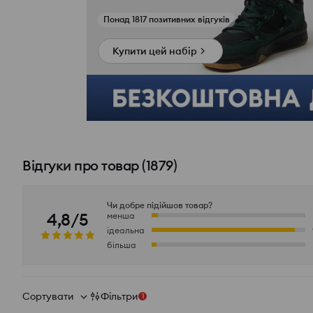
Переглянути фото з відгуків
Купити цей набір
Відгуки про товар
(
1879
)
Чи добре підійшов товар?
4,8/5
менша
ідеальна
більша
Сортувати
Фільтри
1