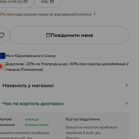
XXL | UA 52
3XL
3
%
покупців оцінили товар як відповідний розміру
Повідомити мене
Ми з Європейського Союзу
Додаткові -20% на Розпродаж до -50% при покупці щонайменше 2
товарів (Положення)
Наявність у магазині
Час та вартість доставки
ірмові
завжди
Кур'єр/відділення
агазини
безкоштовно
Більшість посилок прибуває
ільшість посилок прибуває
протягом 5 роб. дн.
ротягом 6 роб. дн.
Деталі >