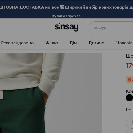
ТОВНА ДОСТАВКА на все 🎒 Широкий вибір нових товарів д
Купити зараз >>
пошук
Рекомендовано
Жінка
Дім
Дитина
Чоловік
Шо
17
Ко
Ро