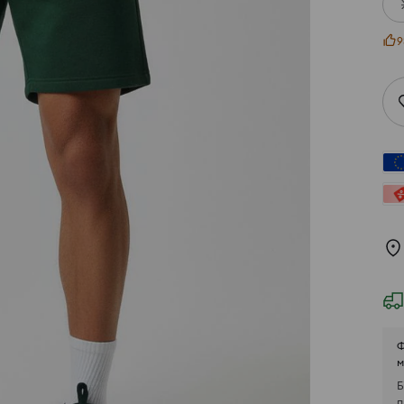
9
Ф
м
Б
п