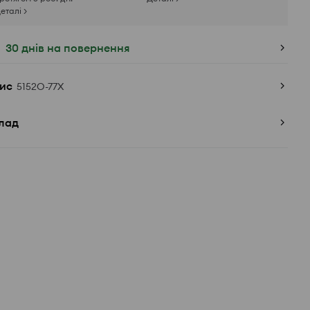
еталі >
30 днів на повернення
ис
5152O-77X
лад