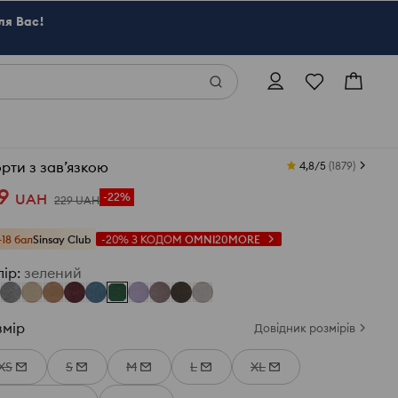
ля Вас!
рти з зав’язкою
4,8/5
(
1879
)
9
UAH
-22%
229
UAH
+18 бал
Sinsay Club
-20%
З КОДОМ
OMNI20MORE
лір
:
зелений
змір
Довідник розмірів
XS
S
M
L
XL