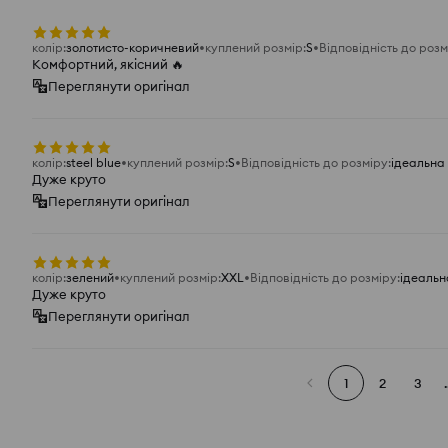
колір
:
золотисто-коричневий
куплений розмір
:
S
Відповідність до розм
Комфортний, якісний 🔥
Переглянути оригінал
колір
:
steel blue
куплений розмір
:
S
Відповідність до розміру
:
ідеальна
Дуже круто
Переглянути оригінал
колір
:
зелений
куплений розмір
:
XXL
Відповідність до розміру
:
ідеальн
Дуже круто
Переглянути оригінал
1
2
3
.