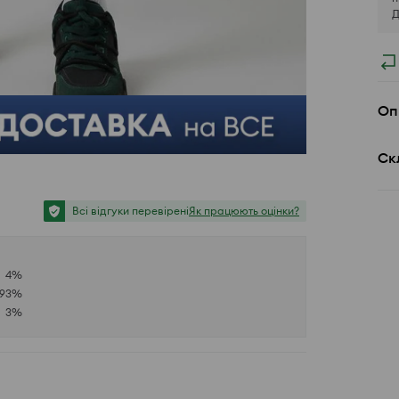
Д
Оп
Ск
Всі відгуки перевірені
Як працюють оцінки?
4
%
93
%
3
%