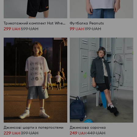
Трикотажний комплект Hot Wheels
Футболка Peanuts
299
599
UAH
99
199
UAH
UAH
UAH
Джинсові шорти з потертостями
Джинсова сорочка
229
399
UAH
249
449
UAH
UAH
UAH