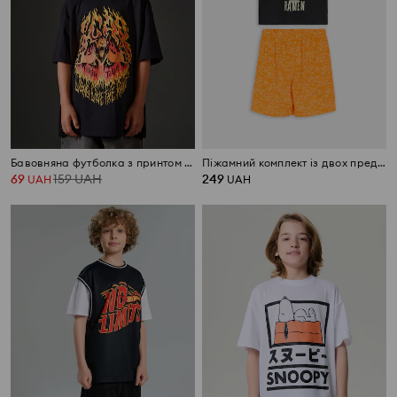
Бавовняна футболка з принтом Lion King
Піжамний комплект із двох предметів Naruto
69
159
UAH
249
UAH
UAH