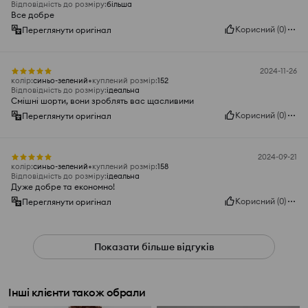
Відповідність до розміру
:
більша
Все добре
Корисний
(
0
)
Переглянути оригінал
2024-11-26
колір
:
синьо-зелений
куплений розмір
:
152
Відповідність до розміру
:
ідеальна
Смішні шорти, вони зроблять вас щасливими
Корисний
(
0
)
Переглянути оригінал
2024-09-21
колір
:
синьо-зелений
куплений розмір
:
158
Відповідність до розміру
:
ідеальна
Дуже добре та економно!
Корисний
(
0
)
Переглянути оригінал
Показати більше відгуків
Інші клієнти також обрали