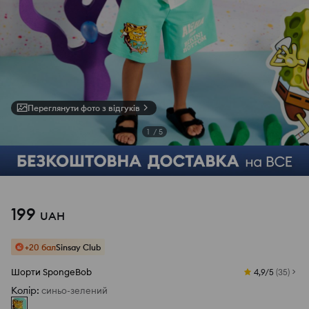
Переглянути фото з відгуків
1
/
5
199
UAH
+20 бал
Sinsay Club
Шорти SpongeBob
4,9/5
(
35
)
Колір
:
синьо-зелений