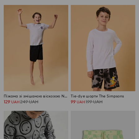
Піжама зі змішаною віскозою NASA
Tie-dye шорти The Simpsons
129
249
UAH
99
199
UAH
UAH
UAH