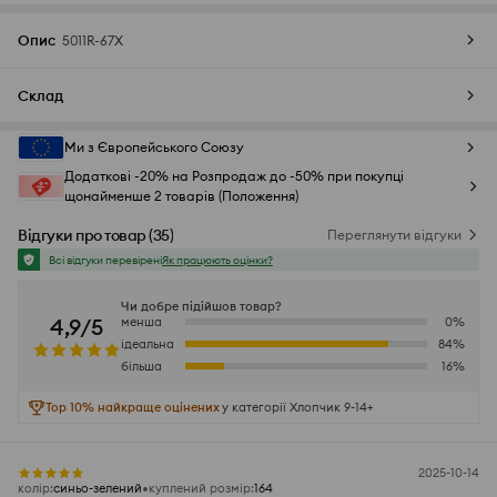
Опис
5011R-67X
Склад
Ми з Європейського Союзу
Додаткові -20% на Розпродаж до -50% при покупці
щонайменше 2 товарів (Положення)
Відгуки про товар
(
35
)
Переглянути відгуки
Всі відгуки перевірені
Як працюють оцінки?
Чи добре підійшов товар?
4,9/5
менша
0
%
ідеальна
84
%
більша
16
%
Top 10% найкраще оцінених
у категорії Хлопчик 9-14+
2025-10-14
колір
:
синьо-зелений
куплений розмір
:
164