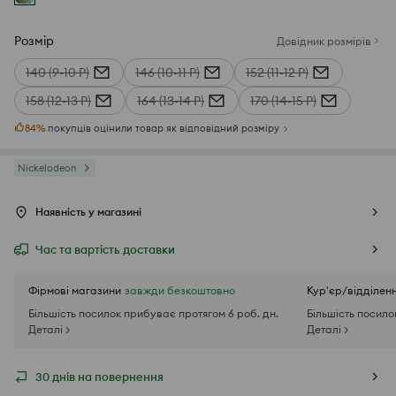
Розмір
Довідник розмірів
140 (9-10 Р)
146 (10-11 Р)
152 (11-12 Р)
158 (12-13 Р)
164 (13-14 Р)
170 (14-15 Р)
84
%
покупців оцінили товар як відповідний розміру
Nickelodeon
Наявність у магазині
Час та вартість доставки
Фірмові магазини
завжди безкоштовно
Кур'єр/відділен
Більшість посилок прибуває протягом 6 роб. дн.
Більшість посило
Деталі >
Деталі >
30 днів на повернення