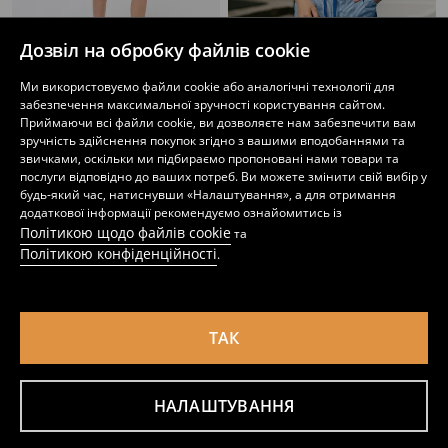
Дозвіл на обробку файлів cookie
Ми використовуємо файли cookie або аналогічні технології для
Шорти вільного крою Minecraft
Смугасті шорти Active
забезпечення максимальної зручності користування сайтом.
229
349
UAH
129
229
UAH
UAH
UAH
Приймаючи всі файли cookie, ви дозволяєте нам забезпечити вам
зручність здійснення покупок згідно з вашими вподобаннями та
звичками, оскільки ми підбираємо пропоновані нами товари та
послуги відповідно до ваших потреб. Ви можете змінити свій вибір у
будь-який час, натиснувши «Налаштування», а для отримання
додаткової інформації рекомендуємо ознайомитись із
Політикою щодо файлів cookie
та
Політикою конфіденційності
.
ТАК
НАЛАШТУВАННЯ
Бавовняні шорти
Шорти