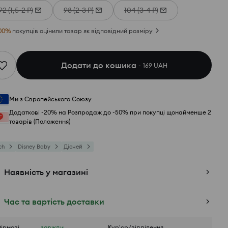
92 (1,5-2 Р)
98 (2-3 Р)
104 (3-4 Р)
00
%
покупців оцінили товар як відповідний розміру
Додати до кошика
169 UAH
Ми з Європейського Союзу
Додаткові -20% на Розпродаж до -50% при покупці щонайменше 2
товарів (Положення)
ch
Disney Baby
Дісней
Наявність у магазині
Час та вартість доставки
ірмові
завжди
Кур'єр/відділення