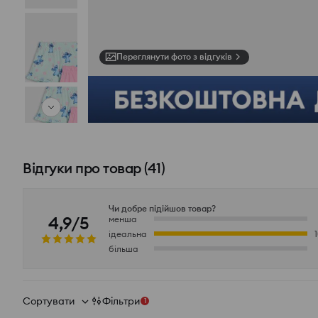
Переглянути фото з відгуків
Відгуки про товар
(
41
)
Чи добре підійшов товар?
4,9/5
менша
ідеальна
більша
Сортувати
Фільтри
1