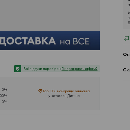
м
Б
п
Д
Оп
Всі відгуки перевірені
Як працюють оцінки?
Ск
0
%
Top 10% найкраще оцінених
100
%
у категорії Дитина
0
%