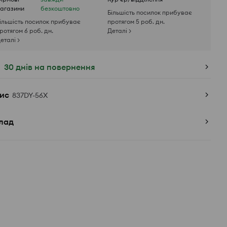
агазини
безкоштовно
Більшість посилок прибуває
ільшість посилок прибуває
протягом 5 роб. дн.
ротягом 6 роб. дн.
Деталі >
еталі >
30 днів на повернення
ис
837DY-56X
лад