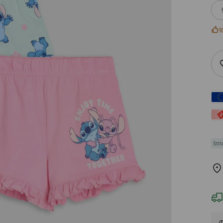
1
Stit
Ф