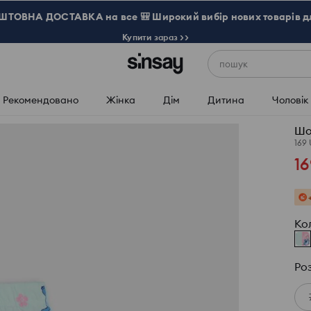
ТОВНА ДОСТАВКА на все 🎒 Широкий вибір нових товарів д
Купити зараз >>
пошук
Рекомендовано
Жінка
Дім
Дитина
Чоловік
Шо
169
16
Ко
Ро