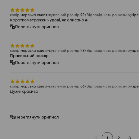
колір
:
морська хвиля
куплений розмір
:
92
Відповідність до розміру
:
ід
Короткометражки чудові, як описано🔥
Переглянути оригінал
колір
:
морська хвиля
куплений розмір
:
98
Відповідність до розміру
:
ід
Правильний розмір
Переглянути оригінал
колір
:
морська хвиля
куплений розмір
:
86
Відповідність до розміру
:
ід
Дуже красиво
Переглянути оригінал
1
2
3
.