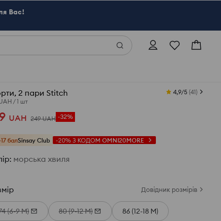
ля Вас!
рти, 2 пари Stitch
4,9/5
(
41
)
 UAH
/
1 шт
9
UAH
-32%
249
UAH
+17 бал
Sinsay Club
-20%
З КОДОМ
OMNI20MORE
лір
:
морська хвиля
змір
Довідник розмірів
74 (6-9 М)
80 (9-12 М)
86 (12-18 М)