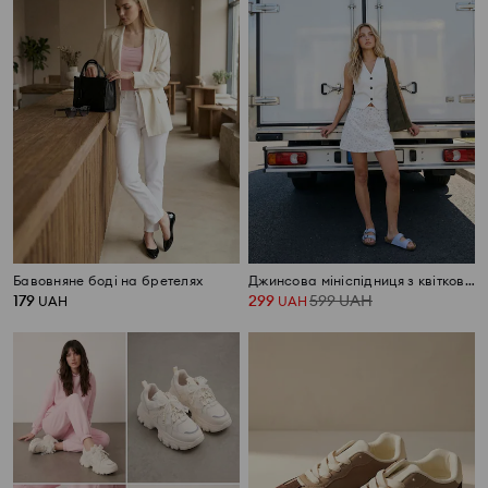
Бавовняне боді на бретелях
Джинсова мініспідниця з квітковим принтом
179
299
599
UAH
UAH
UAH