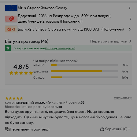
Ми з Європейського Союзу
Додаткові -20% на Розпродаж до -50% при покупці
щонайменше 2 товарів (Положення)
Бали x2 у Sinsay Club за покупки від 1300 UAH (Положення)
Відгуки про товар
(
45
)
Переглянути відгуки
Всі відгуки перевірені
Як працюють оцінки?
Чи добре підійшов товар?
4,8/5
менша
8
%
ідеальна
76
%
більша
16
%
2026-08-03
колір
:
пастельний рожевий
куплений розмір
:
38
Відповідність до розміру
:
ідеальна
Вони дуже зручні, легкі, надзвичайної якості. Ні, це ідеально
підходить. Єдиним мінусом було те, що в магазині було дешевше, але
не було запасу.
Корисний
(
0
)
Переглянути оригінал