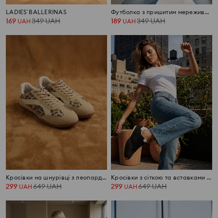
LADIES` BALLERINAS
Футболка з пришитим мереживним топом
169
349
UAH
189
349
UAH
UAH
UAH
Кросівки на шнурівці з леопардовим принтом з еко-замші
Кросівки з сіткою та вставками з еко-замші
299
649
UAH
299
649
UAH
UAH
UAH