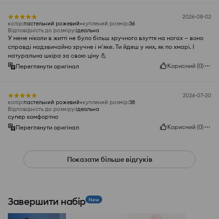
2026-08-02
колір
:
пастельний рожевий
куплений розмір
:
36
Відповідність до розміру
:
ідеальна
У мене ніколи в житті не було більш зручного взуття на ногах — воно
справді надзвичайно зручне і м'яке. Ти йдеш у них, як по хмарі. І
натуральна шкіра за свою ціну 💪
Корисний
(
0
)
Переглянути оригінал
2026-07-20
колір
:
пастельний рожевий
куплений розмір
:
38
Відповідність до розміру
:
ідеальна
супер комфортно
Корисний
(
0
)
Переглянути оригінал
Показати більше відгуків
Завершити набір
New