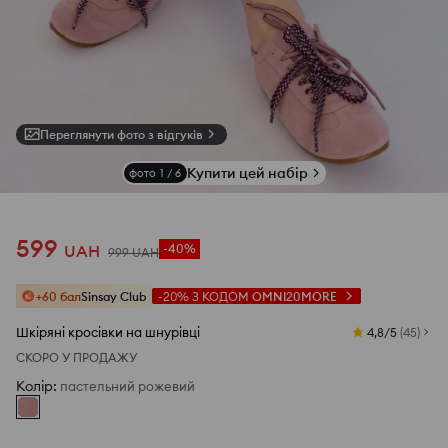
Переглянути фото з відгуків
Купити цей набір
фото
1
/
6
599
UAH
-40%
999
UAH
+60 бал
Sinsay Club
-20%
З КОДОМ
OMNI20MORE
Шкіряні кросівки на шнурівці
4,8/5
(
45
)
СКОРО У ПРОДАЖУ
Колір
:
пастельний рожевий