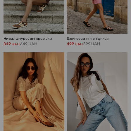
Низькі шнуровані кросівки
Джинсова мініспідниця
349
649
UAH
499
599
UAH
UAH
UAH