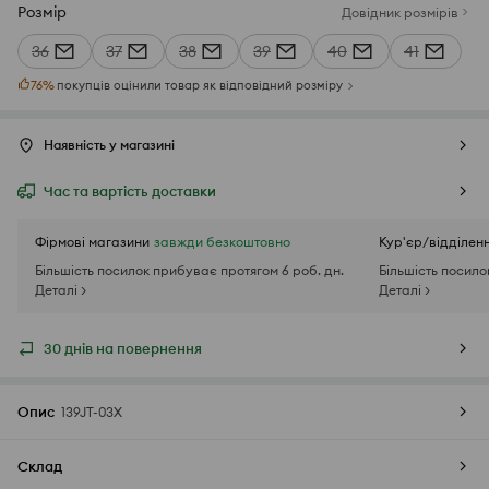
Розмір
Довідник розмірів
36
37
38
39
40
41
76
%
покупців оцінили товар як відповідний розміру
Наявність у магазині
Час та вартість доставки
Фірмові магазини
завжди безкоштовно
Кур'єр/відділен
Більшість посилок прибуває протягом 6 роб. дн.
Більшість посило
Деталі >
Деталі >
30 днів на повернення
Опис
139JT-03X
Склад