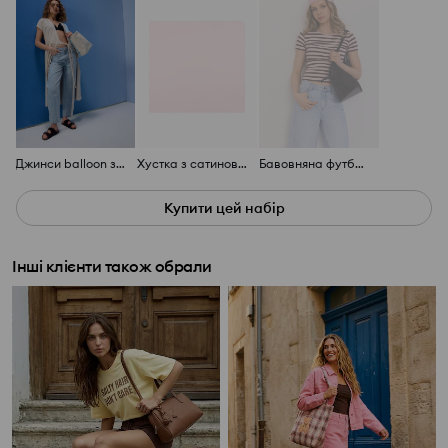
Джинси balloon з декоративним простроченням
Хустка з сатиновим оздобленням
Бавовняна футболка в смужку
Купити цей набір
Інші клієнти також обрали