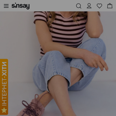
Sinsay
Жінка
Взуття і аксесуари
Шкіряні кросівки на шнурівці