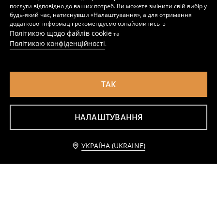
послуги відповідно до ваших потреб. Ви можете змінити свій вибір у
будь-який час, натиснувши «Налаштування», а для отримання
додаткової інформації рекомендуємо ознайомитись із
Політикою щодо файлів cookie
та
Політикою конфіденційності
.
ТАК
НАЛАШТУВАННЯ
Високі кеди з екошкіри під замшу
Кросівки з перфорованим верхом і масивною підошвою
399
999
UAH
249
599
UAH
UAH
UAH
УКРАЇНА (UKRAINE)