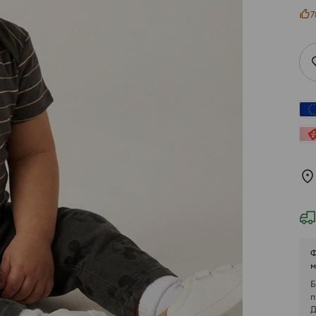
7
Ф
м
Б
п
Д