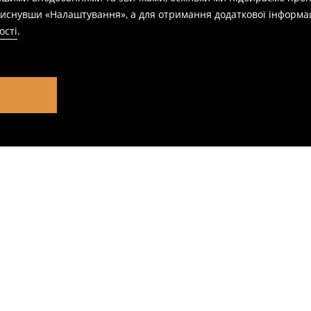
натиснувши «Налаштування», а для отримання додаткової інформа
ості
.