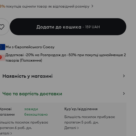
8
%
покупців оцінили товар як відповідний розміру
Додати до кошика
159 UAH
Ми з Європейського Союзу
Додаткові -20% на Розпродаж до -50% при покупці щонайменше 2
товарів (Положення)
Наявність у магазині
Час та вартість доставки
ірмові
завжди
Кур'єр/відділення
агазини
безкоштовно
Більшість посилок прибуває
ільшість посилок прибуває
протягом 5 роб. дн.
ротягом 6 роб. дн.
Деталі >
еталі >