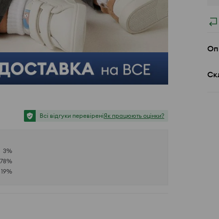
Оп
Ск
Всі відгуки перевірені
Як працюють оцінки?
3
%
78
%
19
%