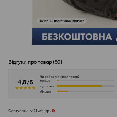
Понад 45 позитивних відгуків
Переглянути фото з відгуків
Відгуки про товар
(
50
)
Чи добре підійшов товар?
4,8/5
менша
ідеальна
більша
Сортувати
Фільтри
1