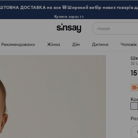
ТОВНА ДОСТАВКА на все 🎒 Широкий вибір нових товарів д
Купити зараз >>
пошук
Рекомендовано
Жінка
Дім
Дитина
Чоловік
Шк
32 
15
Ко
Ро