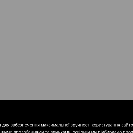
ії для забезпечення максимальної зручності користування сайто
вашими вподобаннями та звичками, оскільки ми підбираємо проп