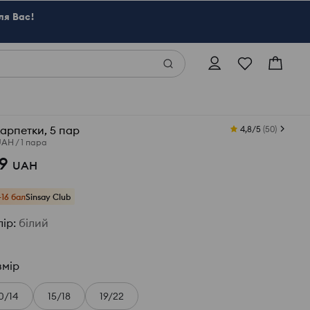
ля Вас!
арпетки, 5 пар
4,8/5
(
50
)
UAH
/
1 пара
9
UAH
+16 бал
Sinsay Club
лір
:
білий
змір
0/14
15/18
19/22