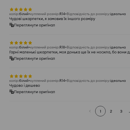
колір
:
білий
куплений розмір
:
R14
Відповідність до розміру
:
ідеальна
Чудові шкарпетки, я замовив їх іншого розміру
Переглянути оригінал
колір
:
білий
куплений розмір
:
R18
Відповідність до розміру
:
ідеальна
Гарні маленькі шкарпетки, моя донька ще їх не носила, бо вони д
Переглянути оригінал
колір
:
білий
куплений розмір
:
R14
Відповідність до розміру
:
ідеальна
Чудово і дешево
Переглянути оригінал
1
2
3
.