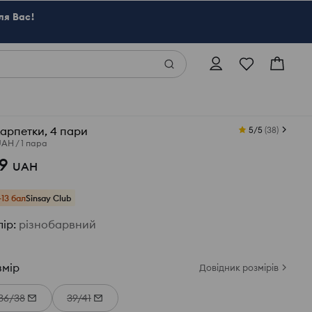
ля Вас!
арпетки, 4 пари
5/5
(
38
)
UAH
/
1 пара
9
UAH
+13 бал
Sinsay Club
лір
:
різнобарвний
змір
Довідник розмірів
36/38
39/41