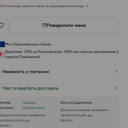
6
%
покупців оцінили товар як відповідний розміру
Повідомити мене
Ми з Європейського Союзу
Додаткові -20% на Розпродаж до -50% при покупці щонайменше 2
товарів (Положення)
Наявність у магазині
Час та вартість доставки
ірмові
завжди
Кур'єр/відділення
агазини
безкоштовно
Більшість посилок прибуває
ільшість посилок прибуває
протягом 5 роб. дн.
ротягом 6 роб. дн.
Деталі >
еталі >