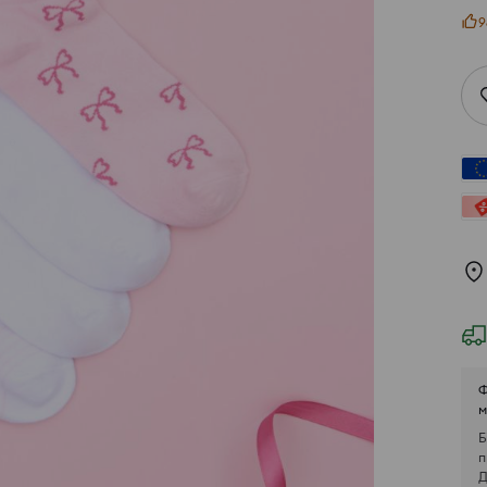
9
Ф
м
Б
п
Д