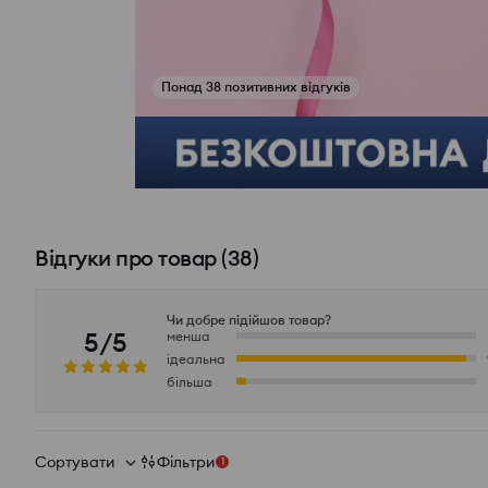
Переглянути фото з відгуків
Відгуки про товар
(
38
)
Чи добре підійшов товар?
5/5
менша
ідеальна
більша
Сортувати
Фільтри
1