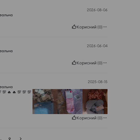
2026-08-06
деальна
Корисний
(
0
)
2026-06-04
деальна
Корисний
(
0
)
2025-08-15
деальна
 💯 🔥 🔥 💯 💯 💯
Корисний
(
0
)
..
9