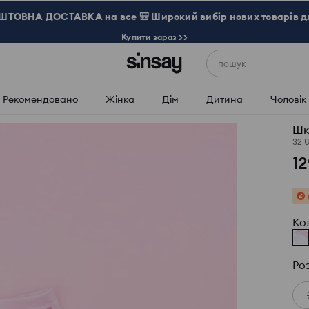
ТОВНА ДОСТАВКА на все 🎒 Широкий вибір нових товарів д
Купити зараз >>
пошук
Рекомендовано
Жінка
Дім
Дитина
Чоловік
Шк
32 
12
Ко
Ро