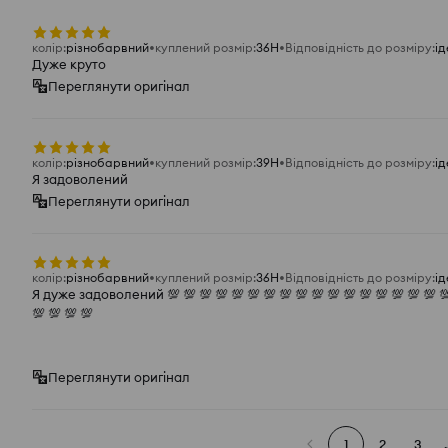
колір
:
різнобарвний
куплений розмір
:
36H
Відповідність до розміру
:
і
Дуже круто
Переглянути оригінал
колір
:
різнобарвний
куплений розмір
:
39H
Відповідність до розміру
:
і
Я задоволений
Переглянути оригінал
колір
:
різнобарвний
куплений розмір
:
36H
Відповідність до розміру
:
і
Я дуже задоволений 💯 💯 💯 💯 💯 💯 💯 💯 💯 💯 💯 💯 💯 💯 💯 💯 💯 💯
💯 💯 💯 💯
Переглянути оригінал
1
2
3
.