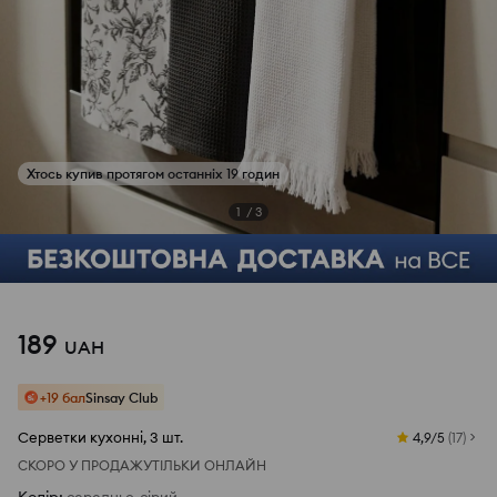
Хтось купив протягом останніх 19 годин
1
/
3
189
UAH
+19 бал
Sinsay Club
Серветки кухонні, 3 шт.
4,9/5
(
17
)
СКОРО У ПРОДАЖУ
ТІЛЬКИ ОНЛАЙН