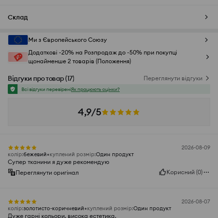
Склад
Ми з Європейського Союзу
Додаткові -20% на Розпродаж до -50% при покупці
щонайменше 2 товарів (Положення)
Відгуки про товар
(
17
)
Переглянути відгуки
Всі відгуки перевірені
Як працюють оцінки?
4,9/5
2026-08-09
колір
:
бежевий
куплений розмір
:
Один продукт
Супер тканини я дуже рекомендую
Корисний
(
0
)
Переглянути оригінал
2026-08-07
колір
:
золотисто-коричневий
куплений розмір
:
Один продукт
Дуже гарні кольори, висока естетика.