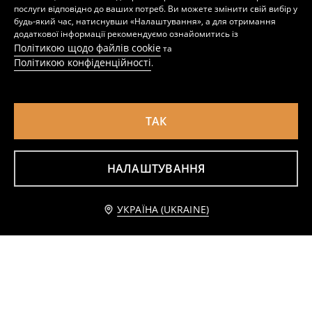
послуги відповідно до ваших потреб. Ви можете змінити свій вибір у
будь-який час, натиснувши «Налаштування», а для отримання
додаткової інформації рекомендуємо ознайомитись із
Політикою щодо файлів cookie
та
Політикою конфіденційності
.
ТАК
НАЛАШТУВАННЯ
Набір кухонних рушників 3 шт.
Бавовняні кухонні рушники 2 pack
189
159
UAH
UAH
Повідомити мене
УКРАЇНА (UKRAINE)