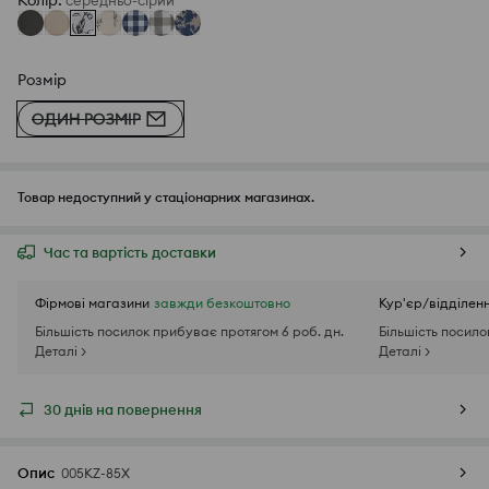
Колір
:
середньо-сірий
Розмір
ОДИН РОЗМІР
Товар недоступний у стаціонарних магазинах.
Час та вартість доставки
Фірмові магазини
завжди безкоштовно
Кур'єр/відділен
Більшість посилок прибуває протягом 6 роб. дн.
Більшість посило
Деталі >
Деталі >
30 днів на повернення
Опис
005KZ-85X