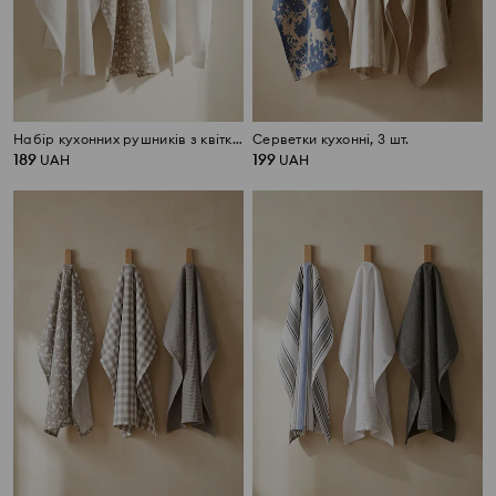
Набір кухонних рушників з квітковим мотивом, 3 шт.
Серветки кухонні, 3 шт.
189
199
UAH
UAH