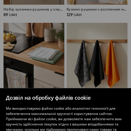
Набір кухонних рушників у смужку та клітинку 2 pack
Кухонні рушники з рослинним мотивом набір із 2 шт.
89
129
UAH
UAH
Дозвіл на обробку файлів cookie
Ми використовуємо файли cookie або аналогічні технології для
Бавовняні кухонні рушники 3 pack
Набір із 3 кухонних рушників із мотивом Хелловіну
забезпечення максимальної зручності користування сайтом.
189
189
UAH
UAH
Приймаючи всі файли cookie, ви дозволяєте нам забезпечити вам
зручність здійснення покупок згідно з вашими вподобаннями та
звичками, оскільки ми підбираємо пропоновані нами товари та