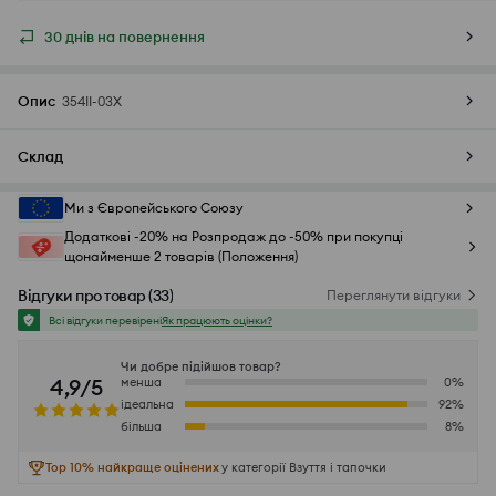
30 днів на повернення
Опис
354II-03X
Склад
Ми з Європейського Союзу
Додаткові -20% на Розпродаж до -50% при покупці
щонайменше 2 товарів (Положення)
Відгуки про товар
(
33
)
Переглянути відгуки
Всі відгуки перевірені
Як працюють оцінки?
Чи добре підійшов товар?
4,9/5
менша
0
%
ідеальна
92
%
більша
8
%
Top 10% найкраще оцінених
у категорії Взуття і тапочки