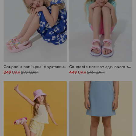
Сандалі з ремінцем і фруктовим мотивом
Сандалі з мотивом єдинорога та LED-підсвіткою
249
299
UAH
449
549
UAH
UAH
UAH