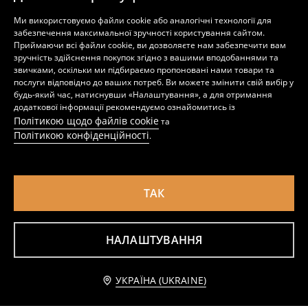
Бавовняні кросівки з малюнком єдинорога
Бавовняні шкарпетки-сліди з мотивом єдинорогів
Ми використовуємо файли cookie або аналогічні технології для
299
349
UAH
UAH
забезпечення максимальної зручності користування сайтом.
Приймаючи всі файли cookie, ви дозволяєте нам забезпечити вам
зручність здійснення покупок згідно з вашими вподобаннями та
звичками, оскільки ми підбираємо пропоновані нами товари та
послуги відповідно до ваших потреб. Ви можете змінити свій вибір у
будь-який час, натиснувши «Налаштування», а для отримання
додаткової інформації рекомендуємо ознайомитись із
Політикою щодо файлів cookie
та
Політикою конфіденційності
.
ТАК
НАЛАШТУВАННЯ
Шльопанці з блискітками L.O.L. Surprise
Зимові черевики з вовняною підкладкою
349
449
UAH
UAH
УКРАЇНА (UKRAINE)