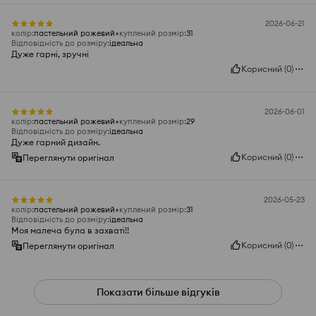
2026-06-21
колір
:
пастельний рожевий
куплений розмір
:
31
Відповідність до розміру
:
ідеальна
Дуже гарні, зручні
Корисний
(
0
)
2026-06-01
колір
:
пастельний рожевий
куплений розмір
:
29
Відповідність до розміру
:
ідеальна
Дуже гарний дизайн.
Корисний
(
0
)
Переглянути оригінал
2026-05-23
колір
:
пастельний рожевий
куплений розмір
:
31
Відповідність до розміру
:
ідеальна
Моя малеча була в захваті!!
Корисний
(
0
)
Переглянути оригінал
Показати більше відгуків