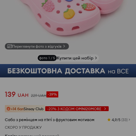
Переглянути фото з відгуків
Купити цей набір
фото
1
/
5
139
UAH
-39%
229
UAH
+14 бал
Sinsay Club
-20%
З КОДОМ
OMNI20MORE
Сабо з ремінцем на п’яті з фруктовим мотивом
4,9/5
(
33
)
СКОРО У ПРОДАЖУ