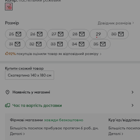
Колір
:
пастельний рожевий
Розмір
Довідник розмірів
25
26
27
28
29
30
31
32
33
34
35
92
%
покупців оцінили товар як відповідний розміру
Купити схожий товар
Скатертина 140 x 180 см
Наявність у магазині
Час та вартість доставки
Фірмові магазини
завжди безкоштовно
Кур'єр/відділен
Більшість посилок прибуває протягом 6 роб. дн.
Більшість посило
Деталі >
Деталі >