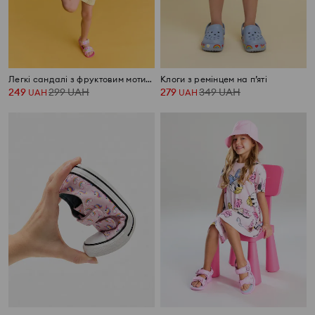
Легкі сандалі з фруктовим мотивом
Клоги з ремінцем на п’яті
249
299
UAH
279
349
UAH
UAH
UAH