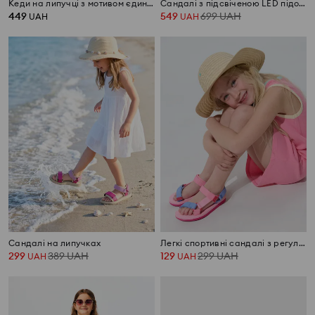
Кеди на липучці з мотивом єдинорога
Сандалі з підсвіченою LED підошвою Minnie Mouse
449
549
699
UAH
UAH
UAH
Сандалі на липучках
Легкі спортивні сандалі з регульованими ремінцями
299
389
UAH
129
299
UAH
UAH
UAH