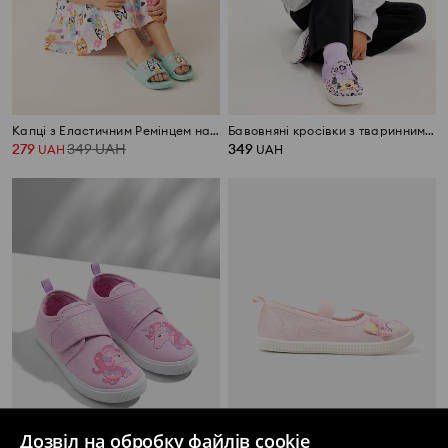
Капці з Еластичним Ремінцем на П’яті Bluey
Бавовняні кросівки з тваринним мотивом Minnie Mouse
279
349
UAH
349
UAH
UAH
Дозвіл на обробку файлів cookie