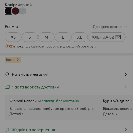
Колір
:
чорний
Розмір
Довідник розмірів
XS
S
M
L
XL
XXL | UA 52
92
%
покупців оцінили товар як відповідний розміру
Basic
Наявність у магазині
Час та вартість доставки
Фірмові магазини
завжди безкоштовно
Кур'єр/відділен
Більшість посилок прибуває протягом 6 роб. дн.
Більшість посило
Деталі >
Деталі >
30 днів на повернення