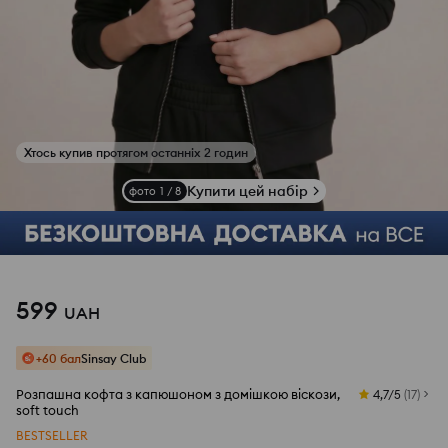
Купити цей набір
фото
1
/
8
599
UAH
+60 бал
Sinsay Club
Розпашна кофта з капюшоном з домішкою віскози,
4,7/5
(
17
)
soft touch
BESTSELLER