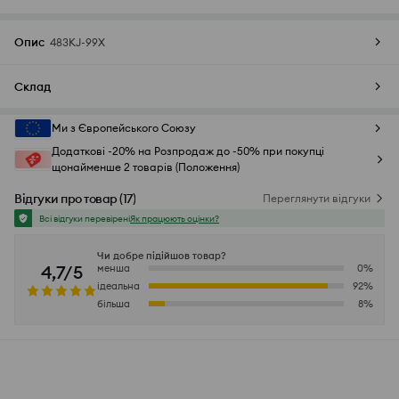
Опис
483KJ-99X
Склад
Ми з Європейського Союзу
Додаткові -20% на Розпродаж до -50% при покупці
щонайменше 2 товарів (Положення)
Відгуки про товар
(
17
)
Переглянути відгуки
Всі відгуки перевірені
Як працюють оцінки?
Чи добре підійшов товар?
4,7/5
менша
0
%
ідеальна
92
%
більша
8
%