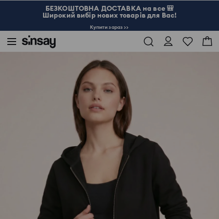
БЕЗКОШТОВНА ДОСТАВКА на все 🎒
Широкий вибір нових товарів для Вас!
Купити зараз >>
Sinsay
Жінка
Розпашна кофта з капюшоном з домішкою віскози, soft touch