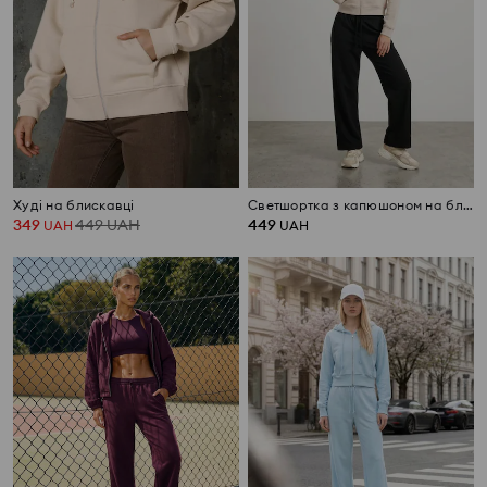
Худі на блискавці
Светшортка з капюшоном на блискавці
349
449
UAH
449
UAH
UAH