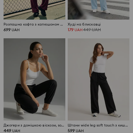
Розпашна кофта з капюшоном Active з домішкою віскози soft touch
Худі на блискавці
699
179
449
UAH
UAH
UAH
Джогери з домішкою віскози, soft touch
Штани wide leg soft touch з кишенями та домішкою віскози
449
599
UAH
UAH