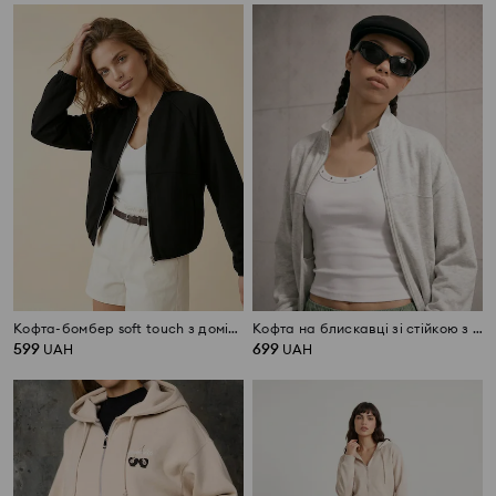
Кофта-бомбер soft touch з домішкою віскози
Кофта на блискавці зі стійкою з додаванням віскози «soft touch»
599
699
UAH
UAH