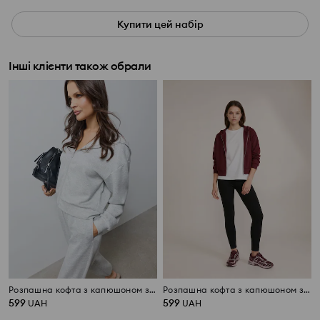
Купити цей набір
Інші клієнти також обрали
Розпашна кофта з капюшоном з домішкою віскози, soft touch
Розпашна кофта з капюшоном з домішкою віскози, soft touch
599
599
UAH
UAH