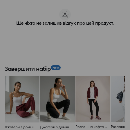
Ще ніхто не залишив відгук про цей продукт.
Завершити набір
New
Розпашна кофта з капюшоном з домішкою віскози, soft touch
Джогери з домішкою віскози, soft touch
Джогери з домішкою віскози, soft touch