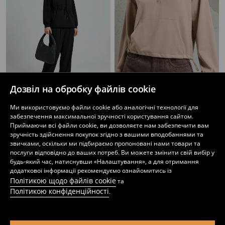
Дозвіл на обробку файлів cookie
Кофта на блискавці зі стійкою з додаванням віскози «soft touch»
М’який світшот з домішкою віскози
Ми використовуємо файли cookie або аналогічні технології для
279
799
UAH
499
599
UAH
UAH
UAH
забезпечення максимальної зручності користування сайтом.
Приймаючи всі файли cookie, ви дозволяєте нам забезпечити вам
зручність здійснення покупок згідно з вашими вподобаннями та
звичками, оскільки ми підбираємо пропоновані нами товари та
послуги відповідно до ваших потреб. Ви можете змінити свій вибір у
будь-який час, натиснувши «Налаштування», а для отримання
додаткової інформації рекомендуємо ознайомитись із
Політикою щодо файлів cookie
та
Політикою конфіденційності
.