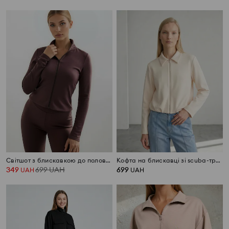
Світшот з блискавкою до половини soft touch з домішкою віскози Gym Hard
Кофта на блискавці зі scuba-трикотажу з домішкою віскози
349
699
UAH
699
UAH
UAH