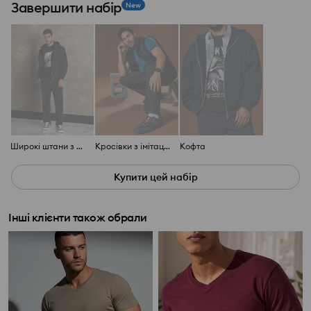
Завершити набір
New
Широкі штани з розрізами
Кросівки з імітації замші
Кофта
Купити цей набір
Інші клієнти також обрали