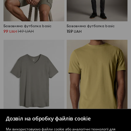
Бавовняна футболка basic
Бавовняна футболка basic
99
149
UAH
159
UAH
UAH
Дозвіл на обробку файлів cookie
Бавовняна футболка basic
Футболка з короткими рукавами
Ми використовуємо файли cookie або аналогічні технології для