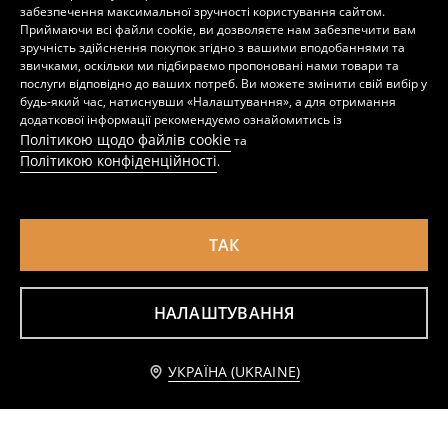
129
139
UAH
UAH
забезпечення максимальної зручності користування сайтом.
Приймаючи всі файли cookie, ви дозволяєте нам забезпечити вам
зручність здійснення покупок згідно з вашими вподобаннями та
звичками, оскільки ми підбираємо пропоновані нами товари та
послуги відповідно до ваших потреб. Ви можете змінити свій вибір у
будь-який час, натиснувши «Налаштування», а для отримання
додаткової інформації рекомендуємо ознайомитись із
Політикою щодо файлів cookie
та
Політикою конфіденційності
.
ТАК
НАЛАШТУВАННЯ
Футболка з короткими рукавами
Базова бавовняна футболка з V-подібним вирізом
139
159
UAH
UAH
Додати до кошика
УКРАЇНА (UKRAINE)
139 UAH