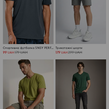
Спортивна футболка SNSY PERFORMANCE
Трикотажні шорти
99
179
UAH
179
299
UAH
UAH
UAH