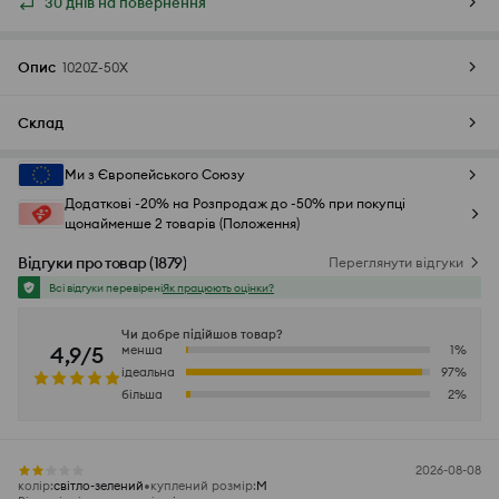
30 днів на повернення
Опис
1020Z-50X
Склад
Ми з Європейського Союзу
Додаткові -20% на Розпродаж до -50% при покупці
щонайменше 2 товарів (Положення)
Відгуки про товар
(
1879
)
Переглянути відгуки
Всі відгуки перевірені
Як працюють оцінки?
Чи добре підійшов товар?
4,9/5
менша
1
%
ідеальна
97
%
більша
2
%
2026-08-08
колір
:
світло-зелений
куплений розмір
:
M