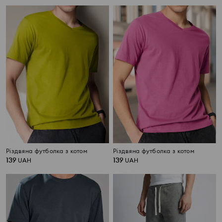
Різдвяна футболка з котом
Різдвяна футболка з котом
139
139
UAH
UAH