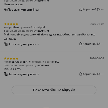
Відповідність до розміру
:
ідеальна
Низька якість
Корисний
(
0
)
Переглянути оригінал
2026-08-07
колір
:
other
куплений розмір
:
M
Відповідність до розміру
:
ідеальна
Мій чоловік задоволений, йому дуже подобаються футболки від
Сінсей🔥
Корисний
(
0
)
Переглянути оригінал
2026-08-04
колір
:
світло-жовтий
куплений розмір
:
3XL
Відповідність до розміру
:
ідеальна
Гарна якість
Корисний
(
0
)
Переглянути оригінал
Показати більше відгуків