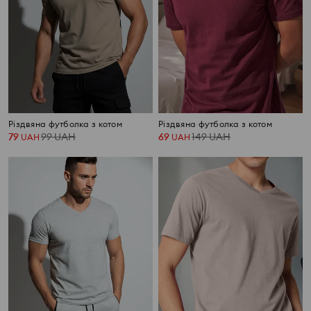
Різдвяна футболка з котом
Різдвяна футболка з котом
79
99
UAH
69
149
UAH
UAH
UAH