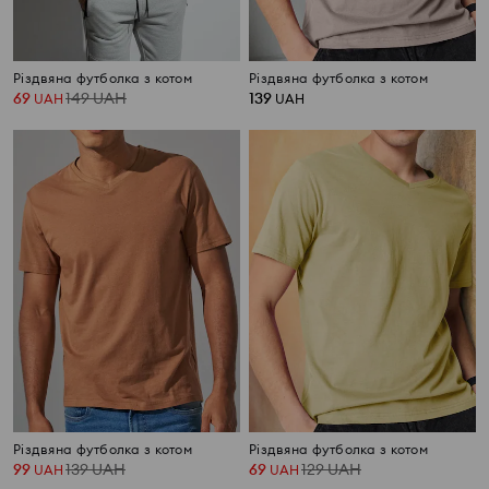
Різдвяна футболка з котом
Різдвяна футболка з котом
69
149
UAH
139
UAH
UAH
Різдвяна футболка з котом
Різдвяна футболка з котом
99
139
UAH
69
129
UAH
UAH
UAH