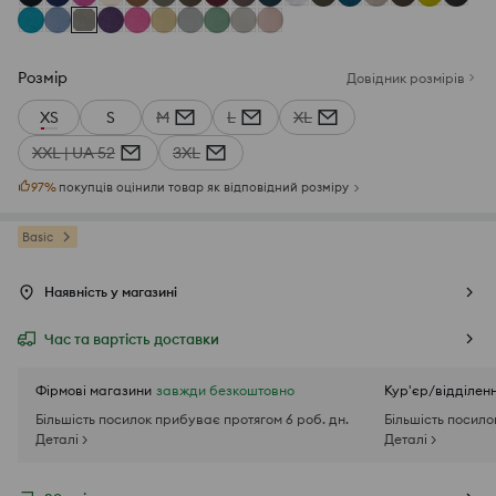
Розмір
Довідник розмірів
XS
S
M
L
XL
XXL | UA 52
3XL
97
%
покупців оцінили товар як відповідний розміру
Basic
Наявність у магазині
Час та вартість доставки
Фірмові магазини
завжди безкоштовно
Кур'єр/відділен
Більшість посилок прибуває протягом 6 роб. дн.
Більшість посило
Деталі >
Деталі >