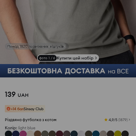
Переглянути фото з відгуків
Купити цей набір
фото
1
/
6
139
UAH
+14 бал
Sinsay Club
Різдвяна футболка з котом
4,9/5
(
1879
)
Колір
:
light blue