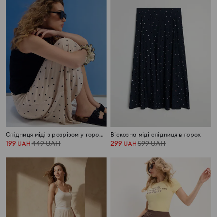
Спідниця міді з розрізом у горошок
Віскозна міді спідниця в горох
199
449
UAH
299
599
UAH
UAH
UAH