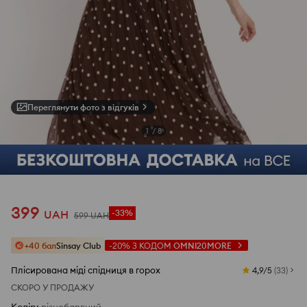
Переглянути фото з відгуків
1
/
8
399
UAH
-33%
599
UAH
+40 бал
Sinsay Club
-20%
З КОДОМ
OMNI20MORE
Плісирована міді спідниця в горох
4,9/5
(
33
)
СКОРО У ПРОДАЖУ