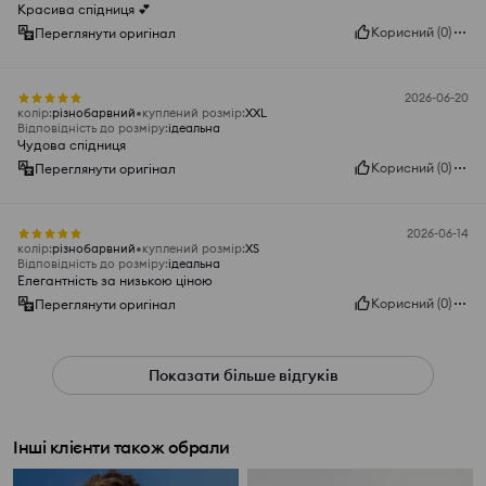
Красива спідниця 💕
Корисний
(
0
)
Переглянути оригінал
2026-06-20
колір
:
різнобарвний
куплений розмір
:
XXL
Відповідність до розміру
:
ідеальна
Чудова спідниця
Корисний
(
0
)
Переглянути оригінал
2026-06-14
колір
:
різнобарвний
куплений розмір
:
XS
Відповідність до розміру
:
ідеальна
Елегантність за низькою ціною
Корисний
(
0
)
Переглянути оригінал
Показати більше відгуків
Інші клієнти також обрали