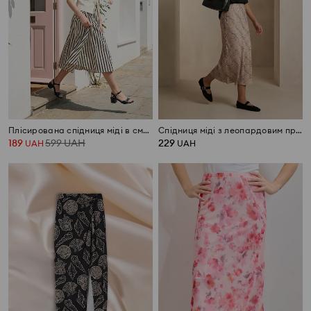
Плісирована спідниця міді в смужку
Спідниця міді з леопардовим принтом
189
599
UAH
229
UAH
UAH