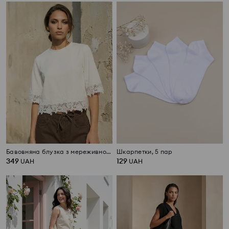
Бавовняна блузка з мереживною аплікацією
Шкарпетки, 5 пар
349
129
UAH
UAH