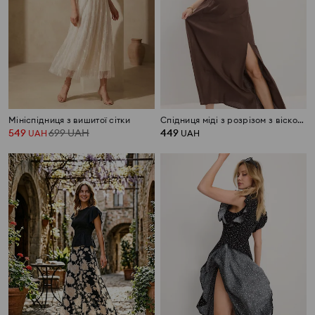
Мініспідниця з вишитої сітки
Спідниця міді з розрізом з віскозою та домішкою льону
549
699
UAH
449
UAH
UAH