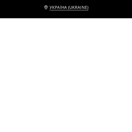
Повідомити мене
УКРАЇНА (UKRAINE)
Спідниця міді з рослинним принтом
Розкльошена міді-спідниця в квіти
199
449
UAH
249
599
UAH
UAH
UAH