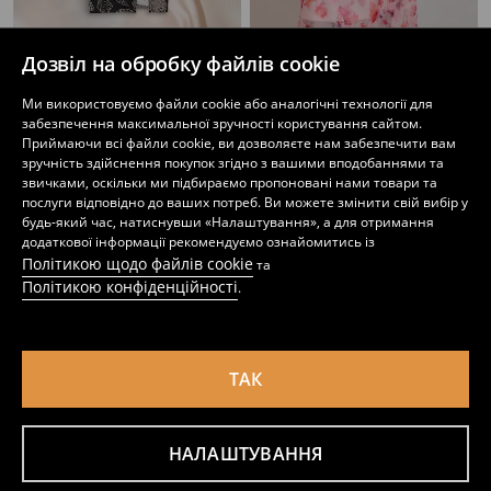
Дозвіл на обробку файлів cookie
Спідниця
Мідіспідниця
Ми використовуємо файли cookie або аналогічні технології для
299
449
UAH
169
249
UAH
UAH
UAH
забезпечення максимальної зручності користування сайтом.
Приймаючи всі файли cookie, ви дозволяєте нам забезпечити вам
зручність здійснення покупок згідно з вашими вподобаннями та
звичками, оскільки ми підбираємо пропоновані нами товари та
послуги відповідно до ваших потреб. Ви можете змінити свій вибір у
будь-який час, натиснувши «Налаштування», а для отримання
додаткової інформації рекомендуємо ознайомитись із
Політикою щодо файлів cookie
та
Політикою конфіденційності
.
ТАК
НАЛАШТУВАННЯ
Спідниця в складку
Сукня міді з рюшею
449
699
UAH
UAH