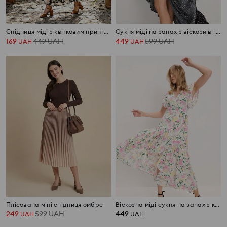
Спідниця міді з квітковим принтом
Сукня міді на запах з віскози в горошок
169
449
UAH
449
599
UAH
UAH
UAH
Плісована міні спідниця омбре
Віскозна міді сукня на запах з квітковим принтом
249
599
UAH
449
UAH
UAH