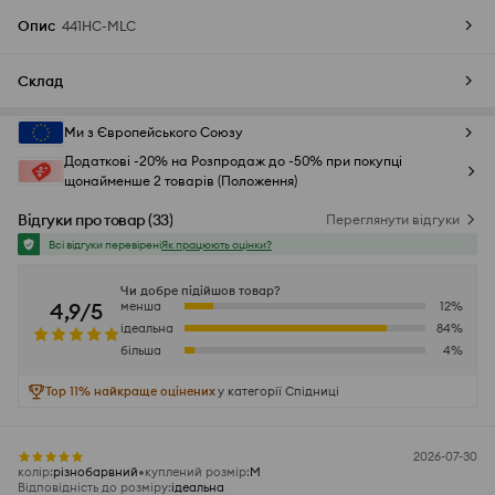
Опис
441HC-MLC
Склад
Ми з Європейського Союзу
Додаткові -20% на Розпродаж до -50% при покупці
щонайменше 2 товарів (Положення)
Відгуки про товар
(
33
)
Переглянути відгуки
Всі відгуки перевірені
Як працюють оцінки?
Чи добре підійшов товар?
4,9/5
менша
12
%
ідеальна
84
%
більша
4
%
Top 11% найкраще оцінених
у категорії Спідниці
2026-07-30
колір
:
різнобарвний
куплений розмір
:
M
Відповідність до розміру
:
ідеальна