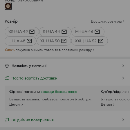
Колір
:
різнобарвний
Розмір
Довідник розмірів
XS I UA 42
S I UA 44
M I UA 46
L I UA 48
XL I UA 50
XXL | UA 52
84
%
покупців оцінили товар як відповідний розміру
Наявність у магазині
Час та вартість доставки
Фірмові магазини
завжди безкоштовно
Кур'єр/відділен
Більшість посилок прибуває протягом 6 роб. дн.
Більшість посило
Деталі >
Деталі >
30 днів на повернення