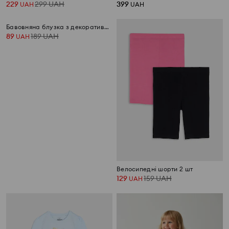
229
299
UAH
399
UAH
UAH
Бавовняна блузка з декоративними паєтками та воланами
Велосипедні шорти 2 шт
89
189
UAH
129
159
UAH
UAH
UAH