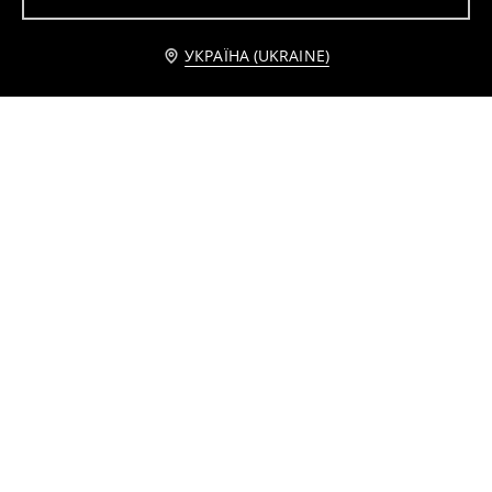
Бавовняна двочастинна піжама з принтом PomPomPurin
Бавовняна піжама з двох предметів з мотивом которога
299
229
UAH
UAH
Повідомити мене
УКРАЇНА (UKRAINE)
Двокомплектна бавовняна піжама Pusheen the Cat
Піжамний комплект із двох предметів Miraculous
299
239
UAH
UAH