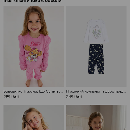
Інші клієнти також обрали
Бавовняна Піжама, Що Світиться в Темряві PAW Patrol
Піжамний комплект із двох предметів
299
249
UAH
UAH