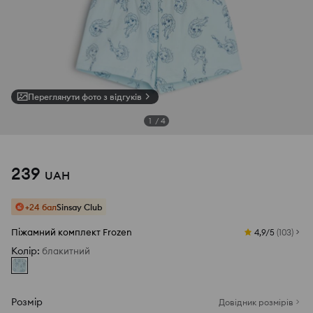
Переглянути фото з відгуків
1
/
4
239
UAH
+24 бал
Sinsay Club
Піжамний комплект Frozen
4,9/5
(
103
)
Колір
:
блакитний
Розмір
Довідник розмірів