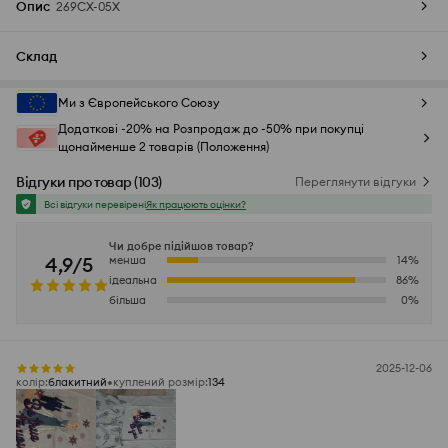
Опис
269CX-05X
Склад
Ми з Європейського Союзу
Додаткові -20% на Розпродаж до -50% при покупці
щонайменше 2 товарів (Положення)
Відгуки про товар
(
103
)
Переглянути відгуки
Всі відгуки перевірені
Як працюють оцінки?
Чи добре підійшов товар?
4,9/5
менша
14
%
ідеальна
86
%
більша
0
%
2025-12-06
колір
:
блакитний
куплений розмір
:
134