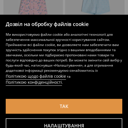
Дозвіл на обробку файлів cookie
Піжамний комплект із двох предметів Stitch
Бавовняна двочастинна піжама з принтом Cinnamoroll
Ми використовуємо файли cookie або аналогічні технології для
199
249
UAH
249
UAH
UAH
забезпечення максимальної зручності користування сайтом.
Приймаючи всі файли cookie, ви дозволяєте нам забезпечити вам
зручність здійснення покупок згідно з вашими вподобаннями та
звичками, оскільки ми підбираємо пропоновані нами товари та
послуги відповідно до ваших потреб. Ви можете змінити свій вибір у
будь-який час, натиснувши «Налаштування», а для отримання
додаткової інформації рекомендуємо ознайомитись із
Політикою щодо файлів cookie
та
Політикою конфіденційності
.
ТАК
НАЛАШТУВАННЯ