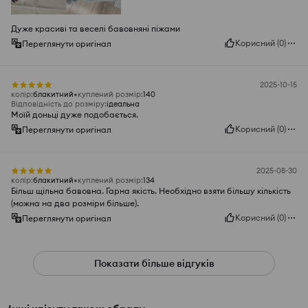
Дуже красиві та веселі бавовняні піжами
Корисний
(
0
)
Переглянути оригінал
2025-10-15
колір
:
блакитний
куплений розмір
:
140
Відповідність до розміру
:
ідеальна
Моїй доньці дуже подобається.
Корисний
(
0
)
Переглянути оригінал
2025-08-30
колір
:
блакитний
куплений розмір
:
134
Більш щільна бавовна. Гарна якість. Необхідно взяти більшу кількість
(можна на два розміри більше).
Корисний
(
0
)
Переглянути оригінал
Показати більше відгуків