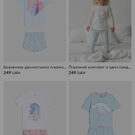
Бавовняна двочастинна піжама з принтом Frozen
Піжамний комплект із двох предметів
249
249
UAH
UAH