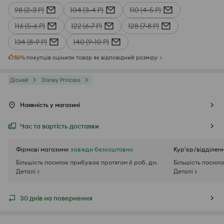
98 (2-3 Р)
104 (3-4 Р)
110 (4-5 Р)
116 (5-6 Р)
122 (6-7 Р)
128 (7-8 Р)
134 (8-9 Р)
140 (9-10 Р)
86
%
покупців оцінили товар як відповідний розміру
Дісней
Disney Princess
Наявність у магазині
Час та вартість доставки
Фірмові магазини
завжди безкоштовно
Кур'єр/відділен
Більшість посилок прибуває протягом 6 роб. дн.
Більшість посило
Деталі >
Деталі >
30 днів на повернення