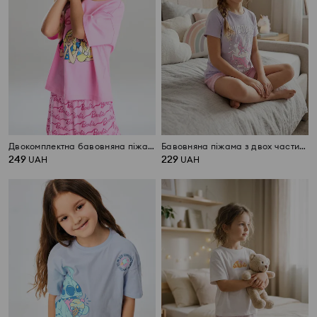
Двокомплектна бавовняна піжама Barbie
Бавовняна піжама з двох частин з принтом єдинорога
249
229
UAH
UAH