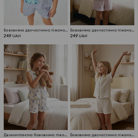
Бавовняна двочастинна піжама з принтом Stitch
Бавовняна двочастинна піжама з принтом
249
249
UAH
UAH
Двокомплектна бавовняна піжама
Бавовняна двочастинна піжама з лимонами